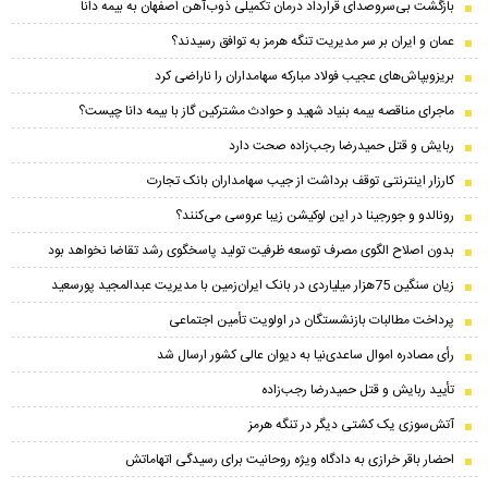
بازگشت بی‌سروصدای قرارداد درمان تکمیلی ذوب‌آهن اصفهان به بیمه دانا
عمان و ایران بر سر مدیریت تنگه هرمز به توافق رسیدند؟
بریزوبپاش‌های عجیب فولاد مبارکه سهامداران را ناراضی کرد
ماجرای مناقصه بیمه بنیاد شهید و حوادث مشترکین گاز با بیمه دانا چیست؟
ربایش و قتل حمیدرضا رجب‌زاده صحت دارد
کارزار اینترنتی توقف برداشت از جیب سهامداران بانک تجارت
رونالدو و جورجینا در این لوکیشن زیبا عروسی می‌کنند؟
بدون اصلاح الگوی مصرف توسعه ظرفیت تولید پاسخگوی رشد تقاضا نخواهد بود
زیان سنگین 75هزار میلیاردی در بانک ایران‌زمین با مدیریت عبدالمجید پورسعید
پرداخت مطالبات بازنشستگان در اولویت تأمین اجتماعی
رأی مصادره اموال ساعدی‌نیا به دیوان عالی کشور ارسال شد
تأیید ربایش و قتل حمیدرضا رجب‌زاده
آتش‌سوزی یک کشتی دیگر در تنگه هرمز
احضار باقر خرازی به دادگاه ویژه روحانیت برای رسیدگی اتهاماتش