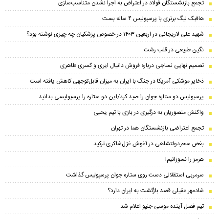
تجمع بازنشستگان فولاد در اعتراض به اجرا نشدن متناسب‌سازی
هافبک لیگ برتری با پرسپولیس ۴ ساله بست
شهید علی لاریجانی در اربعین ۱۴۰۳ در خصوص پزشکیان چه چیزی نوشته بود؟
نگین طبیعی در قلب رشت
تصمیم نهایی نساجی درباره فروش دانیال ایری و کسری طاهری
ذخایر موشکی آمریکا در جنگ با ایران به میزان قابل‌توجهی کاهش یافته است
پرسپولیس دو ستاره جوان را صید کرد/این دو ستاره را پرسپولیسی بدانید
واکنش منصوریان به درگیری در بازی با تیم یحیی
تجمع اعتراضی بازنشستگان هما در تهران
بغض سحر‌دولتشاهی در آغوش غزل‌شاکری ترکید
هرمز را نسوزانیم!
سرمربی استقلالی دست روی ستاره جوان پرسپولیس گذاشت
شادمهر عقیلی قصد بازگشت به ایران دارد؟
تیم فصل آینده موسی جنپو اعلام شد