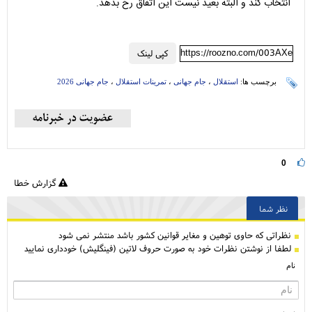
انتخاب کند و البته بعید نیست این اتفاق رخ بدهد.
https://roozno.com/003AXe
کپی لینک
برچسب ها:
استقلال
،
جام جهانی
،
تمرینات استقلال
،
جام جهانی 2026
0
گزارش خطا
نظر شما
نظراتی كه حاوی توهین و مغایر قوانین کشور باشد منتشر نمی شود
لطفا از نوشتن نظرات خود به صورت حروف لاتین (فینگلیش) خودداری نمایید
نام