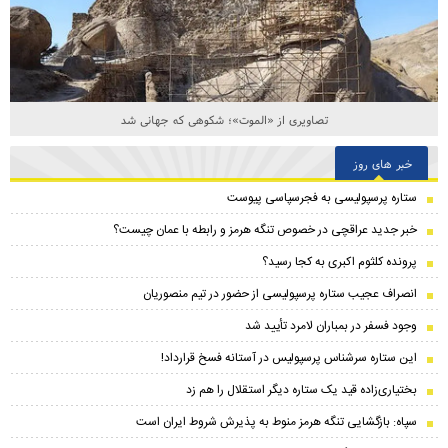
تصاویری از «الموت»؛ شکوهی که جهانی شد
خبر های روز
ستاره پرسپولیسی به فجرسپاسی پیوست
خبر جدید عراقچی در خصوص تنگه هرمز و رابطه با عمان چیست؟
پرونده کلثوم اکبری به کجا رسید؟
انصراف عجیب ستاره پرسپولیسی از حضور در تیم منصوریان
وجود فسفر در بمباران لامرد تأیید شد
این ستاره سرشناس پرسپولیس در آستانه فسخ قرارداد!
بختیاری‌زاده قید یک ستاره دیگر استقلال را هم زد
سپاه: بازگشایی تنگه هرمز منوط به پذیرش شروط ایران است