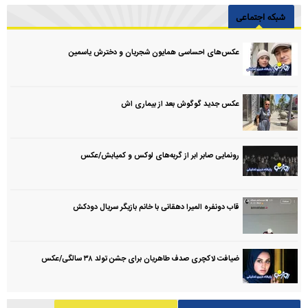
شبکه اجتماعی
عکس‌های احساسی همایون شجریان و دخترش یاسمین
عکس جدید گوگوش بعد از بیماری اش
رونمایی صابر ابر از گربه‌های لوکس و کمیابش/عکس
قاب دونفره المیرا دهقانی با خانم بازیگر سریال دودکش
ضیافت لاکچری صدف طاهریان برای جشن تولد ۳۸ سالگی‌/عکس