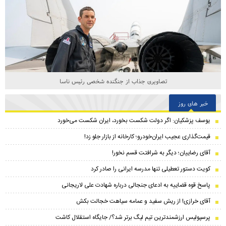
تصاویری جذاب از جنگنده شخصی رئیس ناسا
خبر های روز
یوسف پزشکیان: اگر دولت شکست بخورد، ایران شکست می‌خورد
قیمت‌گذاری عجیب ایران‌خودرو؛ کارخانه از بازار جلو زد!
آقای رضاییان؛ دیگر به شرافتت قسم نخور!
کویت دستور تعطیلی تنها مدرسه ایرانی را صادر کرد
پاسخ قوه قضاییه به ادعای جنجالی درباره شهادت علی لاریجانی
آقای خرازی! از ریش سفید و عمامه سیاهت خجالت بکش
پرسپولیس ارزشمندترین تیم لیگ برتر شد؟/ جایگاه استقلال کاشت