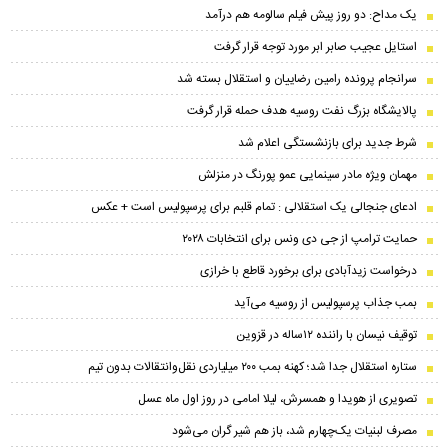
یک مداح: دو روز پیش فیلم سالومه هم درآمد
استایل عجیب صابر ابر مورد توجه قرار گرفت
سرانجام پرونده رامین رضاییان و استقلال بسته شد
پالایشگاه بزرگ نفت روسیه هدف حمله قرار گرفت
شرط جدید برای بازنشستگی اعلام شد
مهمان ویژه مادر سینمایی عمو پورنگ در منزلش
ادعای جنجالی یک استقلالی : تمام قلبم برای پرسپولیس است + عکس
حمایت ترامپ از جی دی ونس برای انتخابات ۲۰۲۸
درخواست زیدآبادی برای برخورد قاطع با خرازی
بمب جذاب پرسپولیس از روسیه می‌آید
توقیف نیسان با راننده ۱۲ساله در قزوین
ستاره استقلال جدا شد؛ کهنه بمب ۲۰۰ میلیاردی نقل‌وانتقالات بدون تیم
تصویری از هویدا و همسرش، لیلا امامی در روز اول ماه عسل
مصرف لبنیات یک‌چهارم شد، باز هم شیر گران می‌شود