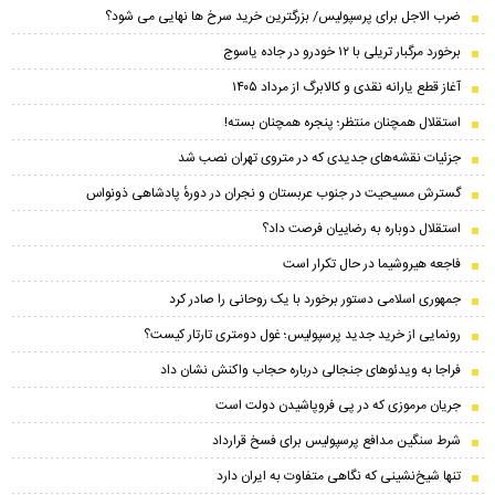
ضرب الاجل برای پرسپولیس/ بزرگترین خرید سرخ ها نهایی می شود؟
برخورد مرگبار تریلی با ۱۲ خودرو در جاده یاسوج
آغاز قطع یارانه نقدی و کالابرگ از مرداد ۱۴۰۵
استقلال همچنان منتظر؛ پنجره همچنان بسته!
جزئیات نقشه‌های جدیدی که در متروی تهران نصب شد
گسترش مسیحیت در جنوب عربستان و نجران در دورهٔ پادشاهی ذونواس
استقلال دوباره به رضاییان فرصت داد؟
فاجعه هیروشیما در حال تکرار است
جمهوری اسلامی دستور برخورد با یک روحانی را صادر کرد
رونمایی از خرید جدید پرسپولیس؛ غول دومتری تارتار کیست؟
فراجا به ویدئوهای جنجالی درباره حجاب واکنش نشان داد
جریان مرموزی که در پی فروپاشیدن دولت است
شرط سنگین مدافع پرسپولیس برای فسخ قرارداد
تنها شیخ‌نشینی که نگاهی متفاوت به ایران دارد