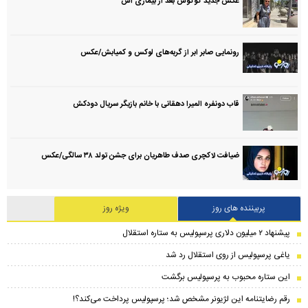
عکس جدید گوگوش بعد از بیماری اش
رونمایی صابر ابر از گربه‌های لوکس و کمیابش/عکس
قاب دونفره المیرا دهقانی با خانم بازیگر سریال دودکش
ضیافت لاکچری صدف طاهریان برای جشن تولد ۳۸ سالگی‌/عکس
پربیننده های روز
ویژه روز
پیشنهاد ۲ میلیون دلاری پرسپولیس به ستاره استقلال
یاغی پرسپولیس از روی استقلال رد شد
این ستاره محبوب به پرسپولیس برگشت
رقم رضایتنامه این لژیونر مشخص شد؛ پرسپولیس پرداخت می‌کند؟!