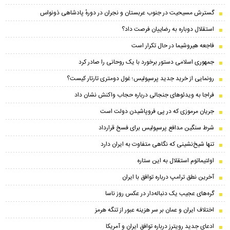
گسترش مسیحیت در جنوب عربستان و نجران در دورهٔ پادشاهی ذونواس
استقلال دوباره به رضاییان فرصت داد؟
فاجعه هیروشیما در حال تکرار است
جمهوری اسلامی دستور برخورد با یک روحانی را صادر کرد
رونمایی از خرید جدید پرسپولیس؛ غول دومتری تارتار کیست؟
فراجا به ویدئوهای جنجالی درباره حجاب واکنش نشان داد
جریان مرموزی که در پی فروپاشیدن دولت است
شرط سنگین مدافع پرسپولیس برای فسخ قرارداد
تنها شیخ‌نشینی که نگاهی متفاوت به ایران دارد
اولتیماتوم استقلال به این ستاره
آخرین نطق ترامپ درباره توافق با ایران
گره‌های عجیب یک دنباله‌دار در عکس روز ناسا
اختلاف ایران و عمان بر سر هزینه عبور از تنگه هرمز
ادعای جدید رویترز درباره توافق ایران و آمریکا