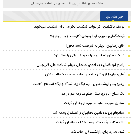
حاشیه‌های خاکسپاری اکبر عبدی در قطعه هنرمندان
خبر های روز
یوسف پزشکیان: اگر دولت شکست بخورد، ایران شکست می‌خورد
قیمت‌گذاری عجیب ایران‌خودرو؛ کارخانه از بازار جلو زد!
آقای رضاییان؛ دیگر به شرافتت قسم نخور!
کویت دستور تعطیلی تنها مدرسه ایرانی را صادر کرد
پاسخ قوه قضاییه به ادعای جنجالی درباره شهادت علی لاریجانی
آقای خرازی! از ریش سفید و عمامه سیاهت خجالت بکش
پرسپولیس ارزشمندترین تیم لیگ برتر شد؟/ جایگاه استقلال کاشت
یک مداح: دو روز پیش فیلم سالومه هم درآمد
استایل عجیب صابر ابر مورد توجه قرار گرفت
سرانجام پرونده رامین رضاییان و استقلال بسته شد
پالایشگاه بزرگ نفت روسیه هدف حمله قرار گرفت
شرط جدید برای بازنشستگی اعلام شد