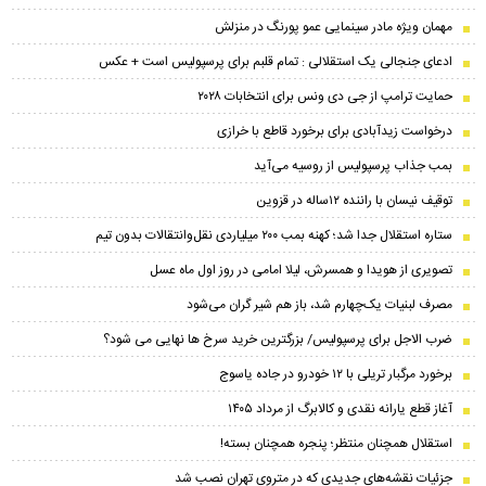
مهمان ویژه مادر سینمایی عمو پورنگ در منزلش
ادعای جنجالی یک استقلالی : تمام قلبم برای پرسپولیس است + عکس
حمایت ترامپ از جی دی ونس برای انتخابات ۲۰۲۸
درخواست زیدآبادی برای برخورد قاطع با خرازی
بمب جذاب پرسپولیس از روسیه می‌آید
توقیف نیسان با راننده ۱۲ساله در قزوین
ستاره استقلال جدا شد؛ کهنه بمب ۲۰۰ میلیاردی نقل‌وانتقالات بدون تیم
تصویری از هویدا و همسرش، لیلا امامی در روز اول ماه عسل
مصرف لبنیات یک‌چهارم شد، باز هم شیر گران می‌شود
ضرب الاجل برای پرسپولیس/ بزرگترین خرید سرخ ها نهایی می شود؟
برخورد مرگبار تریلی با ۱۲ خودرو در جاده یاسوج
آغاز قطع یارانه نقدی و کالابرگ از مرداد ۱۴۰۵
استقلال همچنان منتظر؛ پنجره همچنان بسته!
جزئیات نقشه‌های جدیدی که در متروی تهران نصب شد