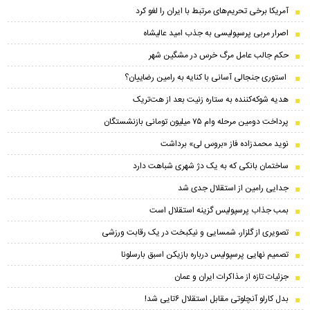
آمریکا برخی تحریم‌های مرتبط با ایران را لغو کرد
اصرار مربی پرسپولیسی به جذب امید عالیشاه
حکم جالب عامل مرگ خرس در مشگین‌ شهر
استوری جنجالی آسانی با کنایه به رامین رضاییان؟
هدیه شوکه‌کننده به ستاره زنیت بعد از هت‌تریک
پرداخت دومین مرحله وام ۷۵ میلیون تومانی بازنشستگان
نوید محمدزاده فاز «بروس لی» برداشت
ساختمان بانکی که به یک دژ شهری شباهت دارد
جدایی رامین از استقلال جدی شد
بمب جذاب پرسپولیس گزینه استقلال است
تصویری از گلزار، شمسایی و نیکبخت در یک رقابت ورزشی
تصمیم نهایی پرسپولیس درباره بازیکن اسبق بارسلونا
جزئیات تازه از مذاکرات ایران و عمان
بدل کارلو آنچلوتی مقابل استقلال ۶تایی شد!