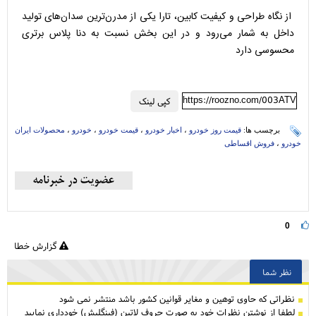
از نگاه طراحی و کیفیت کابین، تارا یکی از مدرن‌ترین سدان‌های تولید
داخل به شمار می‌رود و در این بخش نسبت به دنا پلاس برتری
محسوسی دارد
https://roozno.com/003ATV
کپی لینک
برچسب ها:
قیمت روز خودرو
،
اخبار خودرو
،
قیمت خودرو
،
خودرو
،
محصولات ایران
خودرو
،
فروش اقساطی
0
گزارش خطا
نظر شما
نظراتی كه حاوی توهین و مغایر قوانین کشور باشد منتشر نمی شود
لطفا از نوشتن نظرات خود به صورت حروف لاتین (فینگلیش) خودداری نمایید