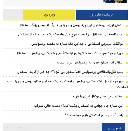
پربیننده های روز
ویژه روز
انتقال لژیونر پرمشتری ایران به پرسپولیس یا پرتغال؟ ؛ افسوس بزرگ استقلال!
بمب تابستانی استقلال در لیست سرخ ها/ هایجک پشت هایجک از استقلال
موافقت سرمربی استقلالی با جدایی یک ستاره به مقصد پرسپولیس
خرید جدید سهراب در راه/ کنش‌های اینستاگرامی هافبک پرسپولیس با استقلال!
انتقال این ستاره جوان به پرسپولیس در بن‌بست
بمب نقل‌وانتقالاتی پرسپولیس فعلاً منفجر می شود؟/ چه خبر از گزینه استقلال
خبر مهم از نقل‌وانتقالات پرسپولیس / قیمت رضایت‌نامه این ستاره پرسپولیس را عقب
انداخت
استقلال مرد سال فوتبال ایران را خرید
این ستاره جام جهانی به استقلال پشت کرد؟/ دست خالی سهراب
یاسر آسانی برای استقلال بازی خواهد کرد؟
تصویر روز