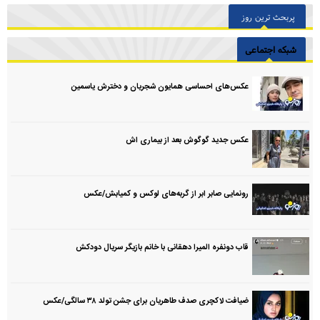
پربحث ترین روز
شبکه اجتماعی
عکس‌های احساسی همایون شجریان و دخترش یاسمین
عکس جدید گوگوش بعد از بیماری اش
رونمایی صابر ابر از گربه‌های لوکس و کمیابش/عکس
قاب دونفره المیرا دهقانی با خانم بازیگر سریال دودکش
ضیافت لاکچری صدف طاهریان برای جشن تولد ۳۸ سالگی‌/عکس