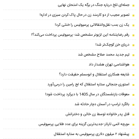
جمله‌ای تلخ درباره جنگ در برگه یک امتحان نهایی
تصویر عجیب از دو کارمند زن در حال پاک کردن سبزی در اداره!
یک زن بمب نقل‌وانتقالاتی پرسپولیس را خنثی کرد!
رقم رضایتنامه این لژیونر مشخص شد؛ پرسپولیس پرداخت می‌کند؟!
دریای خزر کوچک‌تر شد!
تیم جدید محمد صلاح مشخص شد
هواشناسی تهران هشدار داد
شایعه همکاری استقلال و ابومسلم حقیقت دارد؟
استوری جنجالی ستاره استقلال که لج رامین را درمی‌آورد
معوقات بازنشستگان در سال 1405 با دیرکرد پرداخت شود!
بالگرد ترامپ در آسمان دچار حادثه شد
قتل پدر خانواده توسط زن خائن و دخترانش
مورچه اتمی تارتار؛ جدیدترین گزینه برای عدد طلایی پرسپولیس
پیشنهاد ۲ میلیون دلاری پرسپولیس به ستاره استقلال