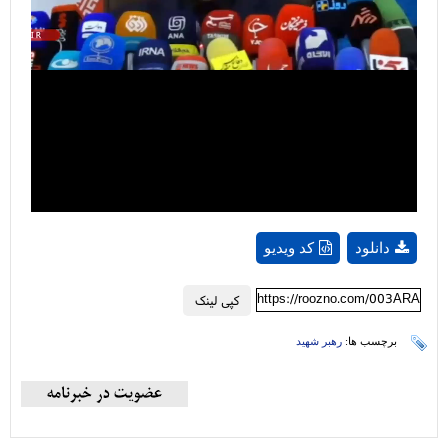
Video
دانلود
کد ویدیو
https://roozno.com/003ARA
کپی لینک
برچسب ها:
رهبر شهید