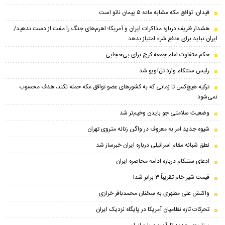
فیدان: توافق مکه مشابه ماده ۵ پیمان ناتو است
هشدار ظریف درباره مذاکرات ایران و آمریکا؛ اهرم‌های جنگ را مفت از دست ندهید/
ایران نباید برای «دفع شر» امتیاز بدهد
حکم متفاوت امام جمعه کرج برای بی‌حجابی
رئیس سنتکام وارد تل‌آویو شد
ترکیه هیچ‌کس تا زمانی که به کشورهای عضو توافق مکه حمله نکند، هدف محسوب
نمی‌شود
وضعیت سلامتی جو بایدن وخیم‌تر شد
شیوه جدید امر به معروف در واگن زنانه متروی تهران
نطق شبانه مقام اسرائیلی درباره ایران خبرساز شد
ادعای سنتکام درباره ادامه محاصره ایران
قیمت شیر خام تقریباً ۳ برابر شد!
واکنش علی مطهری به سخنان محمدباقر خرازی
تحرکات تازه نظامیان آمریکا در پایگاه نزدیک ایران