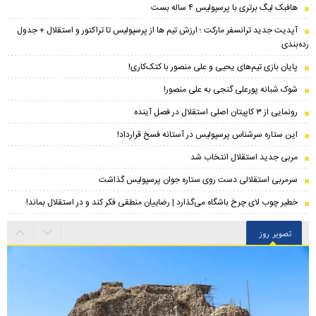
هافبک لیگ برتری با پرسپولیس ۴ ساله بست
​آپدیت جدید ترانسفر مارکت ؛ ارزش تیم ها از پرسپولیس تا تراکتور و استقلال + جدول
رده‌بندی
پایان بازی تیم‌های یحیی و علی منصور با کتک‌کاری!
شوک شبانه پورعلی گنجی به علی منصور!
رونمایی از ۳ کاپیتان اصلی استقلال در فصل آینده
این ستاره سرشناس پرسپولیس در آستانه فسخ قرارداد!
مربی جدید استقلال انتخاب شد
سرمربی استقلالی دست روی ستاره جوان پرسپولیس گذاشت
خطیر چوب لای چرخ باشگاه می‌گذارد | رضاییان منطقی فکر کند و در استقلال بماند!
تصویر روز