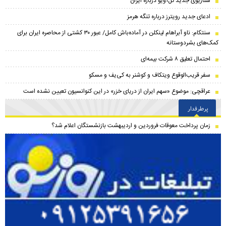
سناریوی جدید تل‌آویو درباره ایران
ادعای جدید رویترز درباره تنگه هرمز
سنتکام: ناو آبراهام لینکلن در آماده‌باش کامل/ عبور ۳۰ کشتی از محاصره ایران برای
کمک‌های بشردوستانه
احتمال تعلیق ۸ شرکت بیمه‌ای
سفر قریب‌الوقوع ویتکاف و کوشنر به کی‌یف و مسکو
عراقچی: موضوع «سهم ایران از دریای خزر» در این کنوانسیون تعیین نشده است
پرطرفدار
زمان پرداخت معوقات فروردین و اردیبهشت بازنشستگان اعلام شد؟