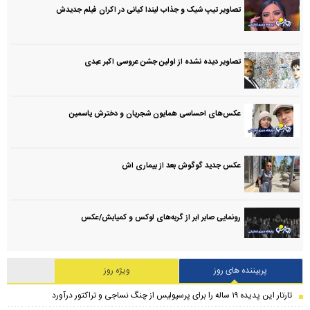
تصاویر تیپ شیک و جذاب لیندا کیانی در اکران فیلم جدیدش
تصاویر دیده نشده از اولین جشن عروسی اکبر عبدی
عکس‌های احساسی همایون شجریان و دخترش یاسمین
عکس جدید گوگوش بعد از بیماری اش
رونمایی صابر ابر از گربه‌های لوکس و کمیابش/عکس
پربیننده های روز
ویژه روز
تارتار این پدیده ۱۹ ساله را برای پرسپولیس از چنگ نساجی و تراکتور درآورد