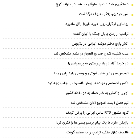
دستگیری باند ۴ نفره سارقان به عنف در اطراف کرج
امیر حیدری، بلاگر معروف درگذشت
رونمایی از گران‌ترین خرید تاریخ رئال مادرید
ترامپ از زمان پایان جنگ با ایران گفت
آتش‌بازی دختر دونده ایرانی در بلاروس
علت شنیده شدن صدای انفجار در قشم مشخص شد
دو خرید آزاد در راه پیوستن به پرسپولیس!
تبعیض میان نیروهای شرکتی و رسمی باید پایان یابد
عکس احساسی دو دختر پیمان‌ قاسم‌خانی جلب‌توجه کرد
اولین واکنش به خبر حمله به دو نقطه کشور
تیم فصل آینده آنتونیو آدان مشخص شد
گروه مشهور BTS لباس ایرانی را بر تن کردند!
بازیکن مازاد با یک پیام پرسپولیسی‌ها را نگران کرد!
قالیباف نطق جنگی ترامپ را به سخره گرفت