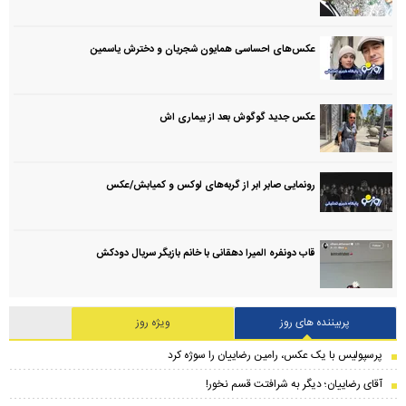
عکس‌های احساسی همایون شجریان و دخترش یاسمین
عکس جدید گوگوش بعد از بیماری اش
رونمایی صابر ابر از گربه‌های لوکس و کمیابش/عکس
قاب دونفره المیرا دهقانی با خانم بازیگر سریال دودکش
پربیننده های روز
ویژه روز
پرسپولیس با یک عکس، رامین رضاییان را سوژه کرد
آقای رضاییان؛ دیگر به شرافتت قسم نخور!