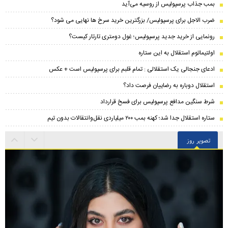
بمب جذاب پرسپولیس از روسیه می‌آید
ضرب الاجل برای پرسپولیس/ بزرگترین خرید سرخ ها نهایی می شود؟
رونمایی از خرید جدید پرسپولیس؛ غول دومتری تارتار کیست؟
اولتیماتوم استقلال به این ستاره
ادعای جنجالی یک استقلالی : تمام قلبم برای پرسپولیس است + عکس
استقلال دوباره به رضاییان فرصت داد؟
شرط سنگین مدافع پرسپولیس برای فسخ قرارداد
ستاره استقلال جدا شد؛ کهنه بمب ۲۰۰ میلیاردی نقل‌وانتقالات بدون تیم
تصویر روز