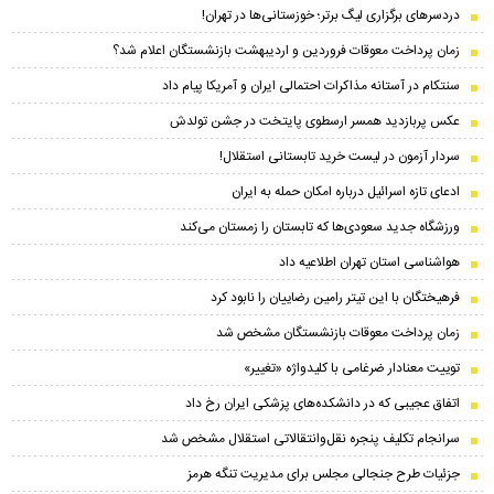
دردسرهای برگزاری لیگ برتر؛ خوزستانی‌ها در تهران!
زمان پرداخت معوقات فروردین و اردیبهشت بازنشستگان اعلام شد؟
سنتکام در آستانه مذاکرات احتمالی ایران و آمریکا پیام داد
عکس پربازدید همسر ارسطوی پایتخت در جشن تولدش
سردار آزمون در لیست خرید تابستانی استقلال!
ادعای تازه اسرائیل درباره امکان حمله به ایران
ورزشگاه جدید سعودی‌ها که تابستان را زمستان می‌کند
هواشناسی استان تهران اطلاعیه داد
فرهیختگان با این تیتر رامین رضاییان را نابود کرد
زمان پرداخت معوقات بازنشستگان مشخص شد
توییت معنادار ضرغامی با کلیدواژه «تغییر»
اتفاق عجیبی که در دانشکده‌های پزشکی ایران رخ داد
سرانجام تکلیف پنجره نقل‌وانتقالاتی استقلال مشخص شد
جزئیات طرح جنجالی مجلس برای مدیریت تنگه هرمز