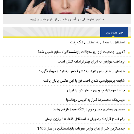
حضور هنرمندان در آیین رونمایی از طرح «مهرورزی»
خبر های روز
استقلال با سه گل به استقبال لیگ رفت
آخرین وضعیت از واریز معوقات بازنشستگان/ منابع تامین شد؟
پرداخت عوارض به ایران بهتر از ادامه تنش است
خودتان را خلع لباس کنید، بعدش فحش بدهید و دروغ بگویید
شایعه پرسپولیسی شدن احمد نور با این عکس پایان یافت
جلسه مهم ترامپ و بن سلمان درباره ایران
دیس‌بک محمدرضا گلزار به کریس رونالدو!
محسن رضایی: مسیر دوم در تنگه هرمز باز نمی‌شود
رقم فسخ قرارداد رضاییان با استقلال فقط ۱۰۰میلیون تومان!
جدیدترین خبر از زمان واریز معوقات بازنشستگان در سال 1405