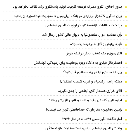
بدون اصلاح الگوی مصرف توسعه ظرفیت تولید پاسخگوی رشد تقاضا نخواهد بود
زیان سنگین 75هزار میلیاردی در بانک ایران‌زمین با مدیریت عبدالمجید پورسعید
پرداخت مطالبات بازنشستگان در اولویت تأمین اجتماعی
رأی مصادره اموال ساعدی‌نیا به دیوان عالی کشور ارسال شد
تأیید ربایش و قتل حمیدرضا رجب‌زاده
آتش‌سوزی یک کشتی دیگر در تنگه هرمز
احضار باقر خرازی به دادگاه ویژه روحانیت برای رسیدگی اتهاماتش
پرونده ساعدی نیا در چه مرحله‌ای قرار دارد؟
مهلکه رامین رضاییان و ضرب شست استقلال!
آقای خرازی هشدار آقای ابطحی را جدی بگیرید
اجاره‌هایی که بدون قید و شرط و قانون افزایش یافتند!
رامین رضاییان؛ ستاره‌ای که خداحافظی کردن بلد نیست!
آمار شگفت‌انگیز مسی ۳۹ساله در سال ۲۰۲۶!
واکنش تامین اجتماعی به پرداخت مطالبات بازنشستگان