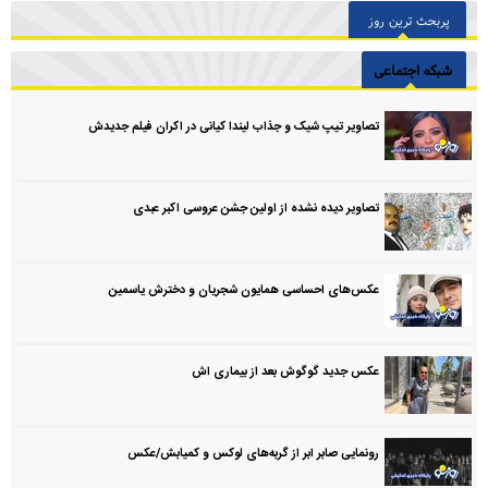
پربحث ترین روز
شبکه اجتماعی
تصاویر تیپ شیک و جذاب لیندا کیانی در اکران فیلم جدیدش
تصاویر دیده نشده از اولین جشن عروسی اکبر عبدی
عکس‌های احساسی همایون شجریان و دخترش یاسمین
عکس جدید گوگوش بعد از بیماری اش
رونمایی صابر ابر از گربه‌های لوکس و کمیابش/عکس