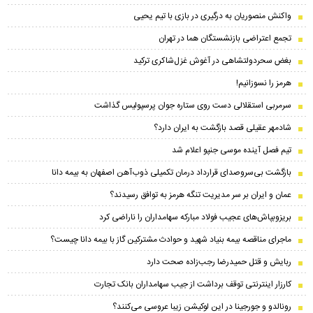
واکنش منصوریان به درگیری در بازی با تیم یحیی
تجمع اعتراضی بازنشستگان هما در تهران
بغض سحر‌دولتشاهی در آغوش غزل‌شاکری ترکید
هرمز را نسوزانیم!
سرمربی استقلالی دست روی ستاره جوان پرسپولیس گذاشت
شادمهر عقیلی قصد بازگشت به ایران دارد؟
تیم فصل آینده موسی جنپو اعلام شد
بازگشت بی‌سروصدای قرارداد درمان تکمیلی ذوب‌آهن اصفهان به بیمه دانا
عمان و ایران بر سر مدیریت تنگه هرمز به توافق رسیدند؟
بریزوبپاش‌های عجیب فولاد مبارکه سهامداران را ناراضی کرد
ماجرای مناقصه بیمه بنیاد شهید و حوادث مشترکین گاز با بیمه دانا چیست؟
ربایش و قتل حمیدرضا رجب‌زاده صحت دارد
کارزار اینترنتی توقف برداشت از جیب سهامداران بانک تجارت
رونالدو و جورجینا در این لوکیشن زیبا عروسی می‌کنند؟