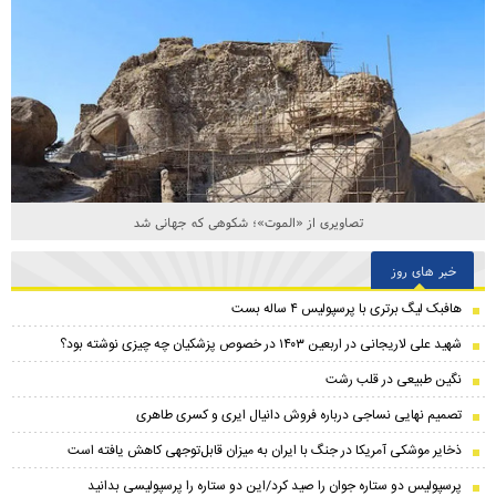
تصاویری از «الموت»؛ شکوهی که جهانی شد
خبر های روز
هافبک لیگ برتری با پرسپولیس ۴ ساله بست
شهید علی لاریجانی در اربعین ۱۴۰۳ در خصوص پزشکیان چه چیزی نوشته بود؟
نگین طبیعی در قلب رشت
تصمیم نهایی نساجی درباره فروش دانیال ایری و کسری طاهری
ذخایر موشکی آمریکا در جنگ با ایران به میزان قابل‌توجهی کاهش یافته است
پرسپولیس دو ستاره جوان را صید کرد/این دو ستاره را پرسپولیسی بدانید