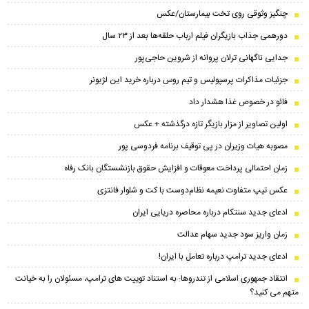
چنگیز وثوقی روی تخت بیمارستان/عکس
دورهمی جذاب بازیگران فیلم ارباب حلقه‌ها بعد از ۲۳ سال
جدایی ناگهانی ترلان پروانه از شروین حاجی‌پور
جزئیات مذاکرات پرسپولیس و تیم روس درباره خرید این لژیونر
فائو در خصوص غذا هشدار داد
اولین تصاویر از مزار بازیگر تازه درگذشته + عکس
مصوبه هیات وزیران در پی توقیف برنامه فردوسی پور
زمان احتمالی پرداخت معوقات و افزایش حقوق بازنشستگان بانک رفاه
عکس تیپ متفاوت نعیمه نظام‌دوست با کت و شلوار فانتزی
ادعای جدید سنتکام درباره محاصره دریایی ایران
زمان واریز سود جدید سهام عدالت
ادعای جدید ترامپ درباره تعامل با ایران!
انتقاد جمهوری اسلامی از تندروها: به استناد توییت های ترامپ، مسئولان را به خیانت
متهم می کنید؟