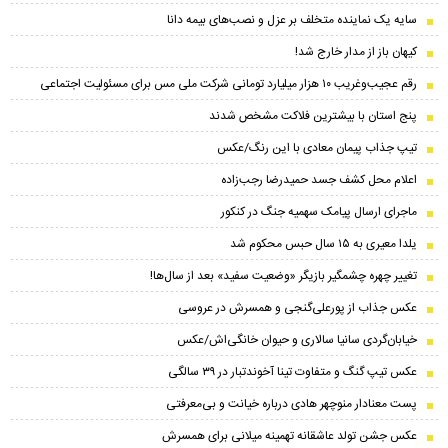
سایه یک نماینده متخلف بر عزل و نصب‌های بیمه دانا
کیهان باز از مدار خارج شد!
رقم عجیب‌وغریب ۱۰ هزار میلیارد تومانی شرکت ملی مس برای مسئولیت اجتماعی
پنج استان با بیشترین فلاکت مشخص شدند
تیپ جذاب‌ پیمان معادی با این رنگ/عکس
اعلام محل کشف جسد حمیدرضا رجب‌زاده
ماجرای ارسال پیامک سهمیه جنگ در کنکور
یلدا معیری به ۱۵ سال حبس محکوم شد
تغییر چهره چشمگیر بازیگر «وضعیت سفید» بعد از سال‌ها!
عکس جذاب از پورعلی‌گنجی و همسرش در عروسی
خیابان‌گردی سانیا سالاری و حیوان خانگی‌اش/عکس
عکس تیپ گنگ و متفاوت تینا آخوندتبار در ۳۹ سالگی
پست معنادار منوچهر هادی درباره خیانت و بی‌معرفتی
عکس جشن تولد عاشقانه تهمینه میلانی برای همسرش