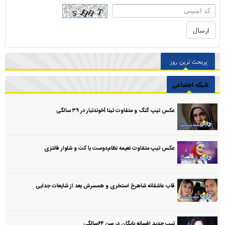
پربحث ترین روز
شبکه اجتماعی
عکس تیپ گنگ و متفاوت تینا آخوندتبار در ۳۹ سالگی
عکس تیپ متفاوت نعیمه نظام‌دوست با کت و شلوار فانتزی
قاب عاشقانه شاهرخ استخری و همسرش بعد از شایعات جدایی
تیپ جدید افسانه بایگان در سن ۶۴سالگی