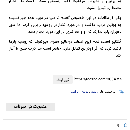
به پوتین و پذیرش موفقیت اخیر زلنسکی ممکن است به اقدام
معناداری تبدیل نشود.
یکی از مقامات در این خصوص گفت: ترامپ در مورد همه چیز نسبت
به پوتین تردید داشت و در مورد فشار بر روسیه رایزنی کرد، اما سایر
رهبران باور ندارند که او واقعا کاری در این مورد انجام دهد.
گفتنی است، تمام این ادعاها درحالی مطرح می‌شوند که روسیه بارها
تاکید کرده که اگر اوکراین تمایل دارد، حاضر است مذاکرات صلح را آغاز
کند.
https://roozno.com/003AM4
کپی لینک
برچسب ها:
روسیه
،
پوتین
،
ترامپ
0