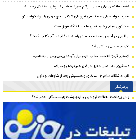
کشف جانشین برای جلالی در تیم سهراب؛ خیال کادرفنی استقلال راحت شد
مصوبه دولت برای ساماندهی نیروهای شرکتی هیچ دردی را دوا نخواهد کرد
سخنگوی سپاه: راهبرد فعلی ما حفظ تنگه هرمز است
عراقچی در آخرین مصاحبه خود در رابطه با مذاکره با آمریکا چه گفت؟
نکونام سرمربی تراکتور شد
اژدهای قرمز؛ انتخاب جذاب تارتار برای آینده پرسپولیس را بشناسید
دستگیری نفر اصلی دخیل در قتل حمیدرضا رجب‌زاده
قاب عاشقانه شاهرخ استخری و همسرش بعد از شایعات جدایی
پرطرفدار
زمان پرداخت معوقات فروردین و اردیبهشت بازنشستگان اعلام شد؟