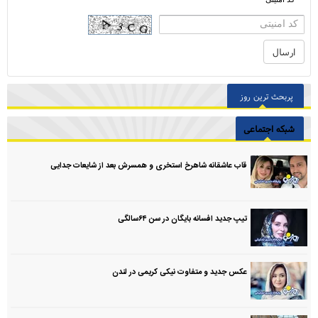
پربحث ترین روز
شبکه اجتماعی
قاب عاشقانه شاهرخ استخری و همسرش بعد از شایعات جدایی
تیپ جدید افسانه بایگان در سن ۶۴سالگی
عکس جدید و متفاوت نیکی کریمی در لندن