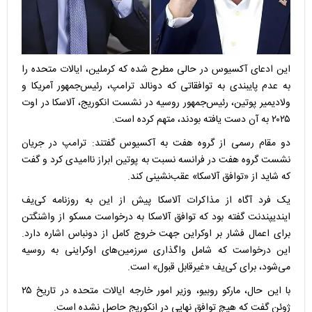
این ادعای آکسیوس در حالی مطرح شده که کرملین، ایالات متحده را
به عدم پایبندی به توافقاتی که دونالد ترامپ، رئیس‌جمهور آمریکا و
ولادیمیر پوتین، رئیس‌جمهور روسیه در نشست انکوریج، آلاسکا در اوت
۲۰۲۵ به آن دست یافته بودند، متهم کرده است.
دو مقام رسمی از گروه هفت به آکسیوس گفتند: ترامپ در جریان
نشست گروه هفت در فرانسه نسبت به پوتین ابراز ناامیدی کرد و گفت
که شاید از «توافق آلاسکا» عقب‌نشینی کند.
یک فرد آگاه از مذاکرات آلاسکا پیش از این به روزنامه کی‌یف
ایندیپندنت گفته بود که توافق آلاسکا به درخواست مسکو از واشنگتن
برای اعمال فشار بر اوکراین جهت خروج کامل از دونباس اشاره دارد.
این درخواست که شامل واگذاری سرزمین‌های اوکراینی به روسیه
می‌شود، برای کی‌یف «غیرقابل قبول» است.
با این حال، مارکو روبیو، وزیر امور خارجه ایالات متحده در تاریخ ۲۵
ژوئن گفت که هیچ توافق نهایی در انکوریج حاصل نشده است.