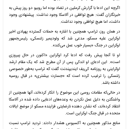
اگرچه این ادعا با گزارش کرملین در تضاد بوده اما روبیو دو روز پیش به
خبرنگاران گفت: هیچ توافقی در آلاسکا وجود نداشت. پیشنهادی وجود
داشت، اما هیچ توافقی وجود نداشت.
در همان روز، ترامپ همچنین با اشاره به حملات گسترده پهپادی اخیر
اوکراین علیه مسکو، مدعی شد که ولودیمیر زلنسکی، رئیس‌جمهور
اوکراین در جنگ «بسیار خوب عمل می‌کند».
او تا آنجا پیش رفت که ادعا کرد اوکراین «اکنون در حال پیروزی
است». این ادعای او اندکی پس از آن مطرح شد که یک مقام ارشد
اوکراینی به روزنامه کی‌یف ایندیپندنت گفت که ترامپ به‌طور خصوصی
زلنسکی را ترغیب کرده است که «جسارت بیشتری» در قبال روسیه
داشته باشد.
در حالی‌که مقامات روسی این موضوع را انکار کرده‌اند، آنها همچنین از
واشنگتن به دلیل عمل نکردن به وعده‌های ادعایی داده شده در آلاسکا
انتقاد کرده‌اند، که نشان دهنده نارضایتی فزاینده مسکو از موضع ایالات
متحده در قبال جنگ اوکراین است.
منابع مذکور همچنین به آکسیوس هشدار دادند: تردید ترامپ نسبت