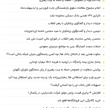
یک تکذیبیه در خصوص ۹ اسفند و حمله به بیت رهبری
اعلام مجموع مطالبات معوق بازنشستگان بابت فروردین و اردیبهشت‌ماه
ناترازی ۱۳۷ همتی بانک مسکن مختومه نشد
جزئیات دیدار و گفتگوی پزشکیان با رهبر انقلاب
دومین دیدار و گفت‌وگوی پزشکیان با سید مجتبی خامنه ای+جزییات
محسن رضایی نماینده رهبر انقلاب در شورای عالی امنیت ملی شد
حملات مجدد انصارالله یمن به مواضع مزدوران سعودی
سکوت همتی بعد از اختلال بانک ها/ چه کسی پاسخگوی بحران شبکه بانکی است؟!
پاساژ سازی بیمه پاسارگاد در ارومیه با هزینه ۱۵۰۰ میلیارد تومانی
روایتی متفاوت در خصوص حمله به بیت رهبری از زبان سخنگوی شورای نگهبان
خبری توپ برای استقلالی ها/ بختیاری‌زاده یک پدیده جدید برای استقلال پیدا کرد
تسهیلات کلان بانک دی را چه کسانی گرفتند؟
افزایش ۳ برابری قیمت روغن موتور شرکت نفت‌پارس در یکسال !
خرید کالابرگی این فروشگاه‌ها قطع شد