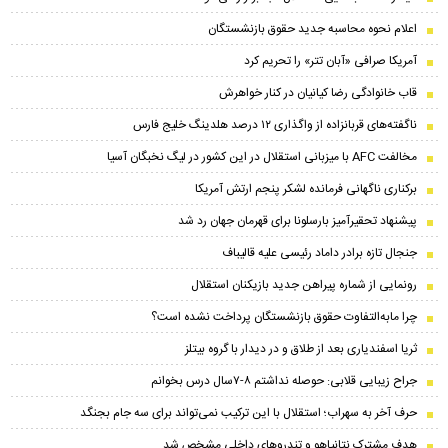
اعلام نحوه محاسبه جدید حقوق بازنشستگان
آمریکا صرافی «آبان تتر» را تحریم کرد
قاب خانوادگی رضا کیانیان در کنار خواهرش
ناگفته‌های قربانزاده از واگذاری ۱۲ درصد هلدینگ خلیج فارس
مخالفت AFC با میزبانی استقلال در این کشور در لیگ نخبگان آسیا
برکناری ناگهانی فرمانده لشکر پنجم ارتش آمریکا
پیشنهاد تحقیرآمیز بارسلونا برای قهرمان جهان رد شد
جنجال تازه برادر داماد رئیسی علیه قالیباف
رونمایی از شماره پیراهن جدید بازیکنان استقلال
چرا مابه‌التفاوت حقوق بازنشستگان پرداخت نشده است؟
ثریا اسفندیاری بعد از طلاق و در دیدار با گروه بیتلز
جراح زیبایی قلابی: حوصله نداشتم ۸-۷سال درس بخوانم
حرف آخر به سهراب؛ استقلال با این ترکیب نمی‌تواند برای سه جام بجنگد
هدف مشترک نتانیاهو و تندروهای داخلی مشخص شد