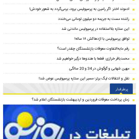
ادموند اختر: اگر رامین به پرسپولیس برود، برمی‌گردد به شعور خودش!
راننده مست به جریمه دو میلیون تومانی می‌خندد
این ستاره بلااستفاده در پرسپولیس ماندنی شد
توافق پرسپولیس با اژدهاکش ۱۸ ساله!
رقم مابه‌‌التفاوت معوقات بازنشستگان چقدر است؟
محمدباقر خرازی: قطعا با هندوها درگیر خواهیم شد
مهین شهابی و گوگوش در 34 و 20 سالگی
نقل و انتقالات لیگ برتر؛ مسیر این ستاره پرسپولیس عوض شد!
پرطرفدار
زمان پرداخت معوقات فروردین و اردیبهشت بازنشستگان اعلام شد؟