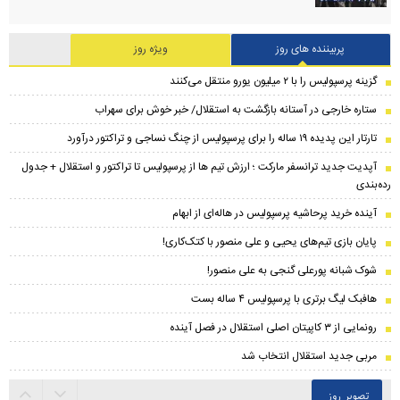
پربیننده های روز
ویژه روز
گزینه پرسپولیس را با ۲ میلیون یورو منتقل می‌کنند
ستاره خارجی در آستانه بازگشت به استقلال/ خبر خوش برای سهراب
تارتار این پدیده ۱۹ ساله را برای پرسپولیس از چنگ نساجی و تراکتور درآورد
​آپدیت جدید ترانسفر مارکت ؛ ارزش تیم ها از پرسپولیس تا تراکتور و استقلال + جدول
رده‌بندی
آینده خرید پرحاشیه‌ پرسپولیس در هاله‌ای از ابهام
پایان بازی تیم‌های یحیی و علی منصور با کتک‌کاری!
شوک شبانه پورعلی گنجی به علی منصور!
هافبک لیگ برتری با پرسپولیس ۴ ساله بست
رونمایی از ۳ کاپیتان اصلی استقلال در فصل آینده
مربی جدید استقلال انتخاب شد
تصویر روز