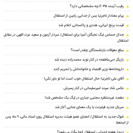
رقیب آینده F-۳۵ چه مشخصاتی دارد؟
پیام معنادار تاجرنیا پس از جدایی رامین از استقلال
قیمت برنج ایرانی، هندی و پاکستانی اعلام شد
جدال حساس لیگ نخبگان آسیا برای استقلال/ سردار آزمون و سعید عزت اللهی در مقابل
استقلال
مبلغ معوقات بازنشستگان چقدر است؟
بازیگر «بی‌عاطفه» در کنار نوید محمدزاده دیده شد
داروخانه‌ها وزیر اقتصاد و خانواده‌اش را تحریم کنند
آقای علی تاجرنیا؛ حال استقلال خوب است اما تو باور نکن!
عکس شاد سپند امیرسلیمانی در کنار پسرش
مقصد غیرمنتظره مجتبی جباری در لیگ یک مشخص شد!
سریال جدید فیلم‌نت با یک معمای جنایی آغاز شد
شوک جدید به استقلال/ امضای عضو هیئت مدیره استقلال روی اسناد مالی، ۹ ماه پس
از استعفا
دیدار هفته ابتدایی استقلال کجا برگزار می‌شود؟