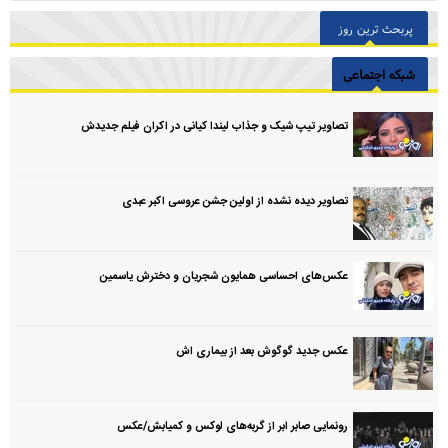
پربحث ترین روز
شبکه اجتماعی
تصاویر تیپ شیک و جذاب لیندا کیانی در اکران فیلم جدیدش
تصاویر دیده نشده از اولین جشن عروسی اکبر عبدی
عکس‌های احساسی همایون شجریان و دخترش یاسمین
عکس جدید گوگوش بعد از بیماری اش
رونمایی صابر ابر از گربه‌های لوکس و کمیابش/عکس