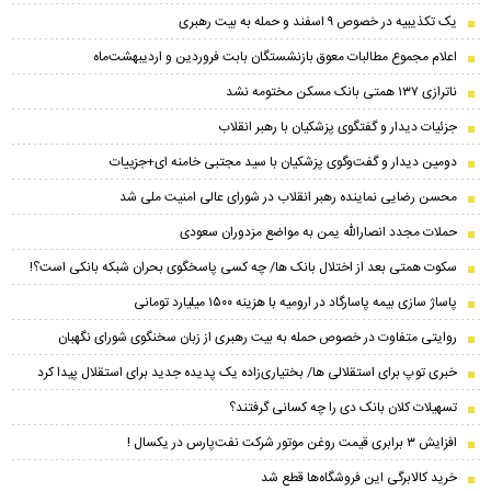
یک تکذیبیه در خصوص ۹ اسفند و حمله به بیت رهبری
اعلام مجموع مطالبات معوق بازنشستگان بابت فروردین و اردیبهشت‌ماه
ناترازی ۱۳۷ همتی بانک مسکن مختومه نشد
جزئیات دیدار و گفتگوی پزشکیان با رهبر انقلاب
دومین دیدار و گفت‌وگوی پزشکیان با سید مجتبی خامنه ای+جزییات
محسن رضایی نماینده رهبر انقلاب در شورای عالی امنیت ملی شد
حملات مجدد انصارالله یمن به مواضع مزدوران سعودی
سکوت همتی بعد از اختلال بانک ها/ چه کسی پاسخگوی بحران شبکه بانکی است؟!
پاساژ سازی بیمه پاسارگاد در ارومیه با هزینه ۱۵۰۰ میلیارد تومانی
روایتی متفاوت در خصوص حمله به بیت رهبری از زبان سخنگوی شورای نگهبان
خبری توپ برای استقلالی ها/ بختیاری‌زاده یک پدیده جدید برای استقلال پیدا کرد
تسهیلات کلان بانک دی را چه کسانی گرفتند؟
افزایش ۳ برابری قیمت روغن موتور شرکت نفت‌پارس در یکسال !
خرید کالابرگی این فروشگاه‌ها قطع شد