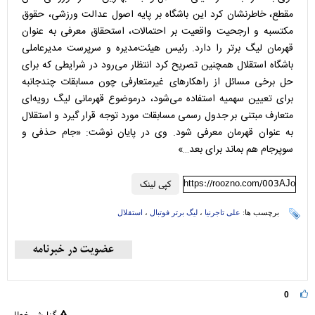
مقطع، خاطرنشان کرد این باشگاه بر پایه اصول عدالت ورزشی، حقوق
مکتسبه و ارجحیت واقعیت بر احتمالات، استحقاق معرفی به عنوان
قهرمان لیگ برتر را دارد. رئیس هیئت‌مدیره و سرپرست مدیرعاملی
باشگاه استقلال همچنین تصریح کرد انتظار می‌رود در شرایطی که برای
حل برخی مسائل از راهکارهای غیرمتعارفی چون مسابقات چندجانبه
برای تعیین سهمیه استفاده می‌شود، درموضوع قهرمانی لیگ رویه‌ای
متعارف مبتنی بر جدول رسمی مسابقات مورد توجه قرار گیرد و استقلال
به عنوان قهرمان معرفی شود. وی در پایان نوشت: «جام حذفی و
سوپرجام هم بماند برای بعد…»
https://roozno.com/003AJo
کپی لینک
برچسب ها:
علی تاجرنیا
،
لیگ برتر فوتبال
،
استقلال
0
گزارش خطا