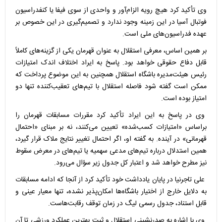
وی تأکید کرد هیچ رویه الزام‌آور و واحدی از سوی فیفا یا کنفدراسیون
فوتبال آسیا در این زمینه وجود ندارد و تصمیم‌گیری در این خصوص بر
عهده فدراسیون‌های ملی است.
بر همین اساس، معرفی استقلال به عنوان قهرمان یکی از گزینه‌های کاملاً
قابل دفاع حقوقی خواهد بود. پاسخ به ایراد اختلاف اندک امتیازات
رئیس هیئت‌مدیره باشگاه استقلال همچنین به این موضوع پرداخت که
ممکن است گفته شود فاصله استقلال با تیم‌های تعقیب‌کننده تنها دو
امتیاز بوده است.
وی در پاسخ به این ایراد تأکید کرد مقررات مسابقات قهرمان را
براساس «امتیازات کسب‌شده» تعیین می‌کنند، نه بر مبنای «احتمال
قهرمانی» در آینده. به گفته او، اگر احتمال تغییر نتایج ملاک قرار گیرد،
همین استدلال درباره تیم‌های مدعی سهمیه یا تیم‌های در معرض سقوط
نیز مطرح خواهد شد و اعتبار کل جدول زیر سؤال می‌رود.
علی تاجرنیا در پایان یادداشت خود تأکید کرد از آنجا که ادامه مسابقات
به دلایل خارج از اختیار باشگاه‌ها امکان‌پذیر نشده، تنها معیار عینی و
قابل استناد، جدول رسمی لیگ در زمان توقف رقابت‌هاست.
وی با اشاره به صدرنشینی استقلال و ثبت بهترین عملکرد ورزشی تا آن