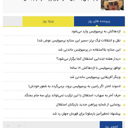
پربیننده های روز
ویژه روز
اژدهاکش به پرسپولیس وارد می‌شود
نقل و انتقالات لیگ برتر؛ مسیر این ستاره پرسپولیس عوض شد!
این ستاره بلااستفاده در پرسپولیس ماندنی شد
دیدار هفته ابتدایی استقلال کجا برگزار می‌شود؟
توافق پرسپولیس با اژدهاکش ۱۸ ساله!
وینگر آفریقایی پرسپولیس ماندنی شد
ادموند اختر: اگر رامین به پرسپولیس برود، برمی‌گردد به شعور خودش!
حرف آخر به سهراب؛ استقلال با این ترکیب نمی‌تواند برای سه جام بجنگد
رونمایی از شماره پیراهن جدید بازیکنان استقلال
پیشنهاد تحقیرآمیز بارسلونا برای قهرمان جهان رد شد
تصویر روز