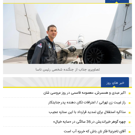
تصاویری جذاب از جنگنده شخصی رئیس ناسا
خبر های روز
اکبر عبدی و همسرش، معصومه قاسمی در روز عروسی شان
راز غیبت زن تهرانی / اعترافات تکان دهنده پدر جنایتکار
مذاکره استقلال برای تمدید قرارداد با این ستاره عجیب
چهره گوهر خیراندیش در 36 سالگی در «سایه خیال»
آقای تاجرنیا! فکر نان باش که خربزه آب است