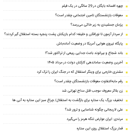
چهره افسانه بایگان در 29 سالگی در یک فیلم
معوقات بازنشستگان تامین اجتماعی چقدر است؟
پژمان جمشیدی به زیر خاکی می‌رسد؟
از سردار آزمون تا نورافکن و خلیفه؛ کدام بازیکنان پشت پنجره بسته استقلال گیر کردند؟
پایگاه نیروی هوایی آمریکا در وضعیت آماده‌باش
باند شجاع و بیرانوند باعث جدایی ربیعی از تراکتور شد؟!
آخرین وضعیت ساماندهی کارکنان دولت در مرداد ۱۴۰۵
مشتری خارجی برای وینگر استقلال که در جنگ ایران را ترک کرد
رقم مابه‌التفاوت معوقات بازنشستگان چقدر است؟
زن بلاکر معروف موجب قتل مداح تهرانی شد
تخفیف بزرگ یک ستاره برای بازگشت به استقلال/ چراغ سبز این ستاره به آبی ها
علی لاریجانی چگونه شناسایی و ترور شد؟
مرندی: ایران عوارض تنگه هرمز را می‌گیرد
قمار بزرگ استقلال روی این ستاره