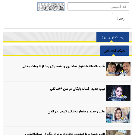
پربحث ترین روز
شبکه اجتماعی
قاب عاشقانه شاهرخ استخری و همسرش بعد از شایعات جدایی
تیپ جدید افسانه بایگان در سن ۶۴سالگی
عکس جدید و متفاوت نیکی کریمی در لندن
الهام حمیدی با استایلی متفاوت و پر از رنگ در اسپانیا/عکس