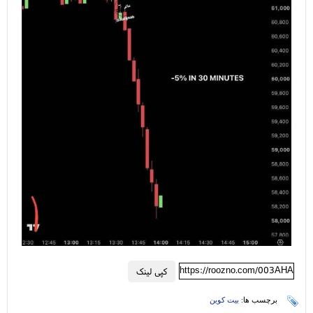
https://roozno.com/003AHA
کپی لینک
برچسب ها:
بیت کوین