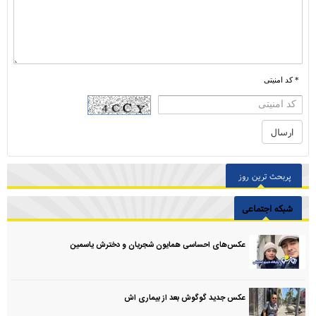
* کد امنیتی
پربحث ترین روز
شبکه اجتماعی
عکس‌های احساسی همایون شجریان و دخترش یاسمین
عکس جدید گوگوش بعد از بیماری اش