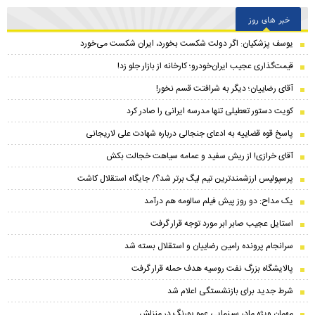
خبر های روز
یوسف پزشکیان: اگر دولت شکست بخورد، ایران شکست می‌خورد
قیمت‌گذاری عجیب ایران‌خودرو؛ کارخانه از بازار جلو زد!
آقای رضاییان؛ دیگر به شرافتت قسم نخور!
کویت دستور تعطیلی تنها مدرسه ایرانی را صادر کرد
پاسخ قوه قضاییه به ادعای جنجالی درباره شهادت علی لاریجانی
آقای خرازی! از ریش سفید و عمامه سیاهت خجالت بکش
پرسپولیس ارزشمندترین تیم لیگ برتر شد؟/ جایگاه استقلال کاشت
یک مداح: دو روز پیش فیلم سالومه هم درآمد
استایل عجیب صابر ابر مورد توجه قرار گرفت
سرانجام پرونده رامین رضاییان و استقلال بسته شد
پالایشگاه بزرگ نفت روسیه هدف حمله قرار گرفت
شرط جدید برای بازنشستگی اعلام شد
مهمان ویژه مادر سینمایی عمو پورنگ در منزلش