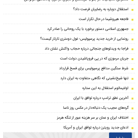
استقلال دوباره به رضاییان فرصت داد؟
فاجعه هیروشیما در حال تکرار است
جمهوری اسلامی دستور برخورد با یک روحانی را صادر کرد
رونمایی از خرید جدید پرسپولیس؛ غول دومتری تارتار کیست؟
فراجا به ویدئوهای جنجالی درباره حجاب واکنش نشان داد
جریان مرموزی که در پی فروپاشیدن دولت است
شرط سنگین مدافع پرسپولیس برای فسخ قرارداد
تنها شیخ‌نشینی که نگاهی متفاوت به ایران دارد
اولتیماتوم استقلال به این ستاره
آخرین نطق ترامپ درباره توافق با ایران
گره‌های عجیب یک دنباله‌دار در عکس روز ناسا
اختلاف ایران و عمان بر سر هزینه عبور از تنگه هرمز
ادعای جدید رویترز درباره توافق ایران و آمریکا
پرطرفدار