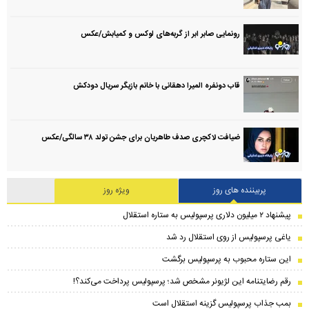
رونمایی صابر ابر از گربه‌های لوکس و کمیابش/عکس
قاب دونفره المیرا دهقانی با خانم بازیگر سریال دودکش
ضیافت لاکچری صدف طاهریان برای جشن تولد ۳۸ سالگی‌/عکس
پربیننده های روز
ویژه روز
پیشنهاد ۲ میلیون دلاری پرسپولیس به ستاره استقلال
یاغی پرسپولیس از روی استقلال رد شد
این ستاره محبوب به پرسپولیس برگشت
رقم رضایتنامه این لژیونر مشخص شد؛ پرسپولیس پرداخت می‌کند؟!
بمب جذاب پرسپولیس گزینه استقلال است