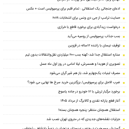
ادعای جنجالی یک استقلالی : تمام قلبم برای پرسپولیس است + عکس
حمایت ترامپ از جی دی ونس برای انتخابات ۲۰۲۸
درخواست زیدآبادی برای برخورد قاطع با خرازی
بمب جذاب پرسپولیس از روسیه می‌آید
توقیف نیسان با راننده ۱۲ساله در قزوین
ستاره استقلال جدا شد؛ کهنه بمب ۲۰۰ میلیاردی نقل‌وانتقالات بدون تیم
تصویری از هویدا و همسرش، لیلا امامی در روز اول ماه عسل
مصرف لبنیات یک‌چهارم شد، باز هم شیر گران می‌شود
ضرب الاجل برای پرسپولیس/ بزرگترین خرید سرخ ها نهایی می شود؟
برخورد مرگبار تریلی با ۱۲ خودرو در جاده یاسوج
آغاز قطع یارانه نقدی و کالابرگ از مرداد ۱۴۰۵
استقلال همچنان منتظر؛ پنجره همچنان بسته!
جزئیات نقشه‌های جدیدی که در متروی تهران نصب شد
گسترش مسیحیت در جنوب عربستان و نجران در دورهٔ پادشاهی ذونواس