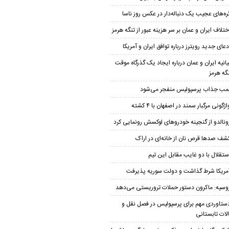
ره‌های عجیب یک دنباله‌دار در عکس روز ناسا
ختلاف ایران و عمان بر سر هزینه عبور از تنگه هرمز
دعای جدید رویترز درباره توافق ایران و آمریکا
یانیه ایران و عمان درباره ایجاد یک گذرگاه موقت
نگه هرمز
مب جذاب پرسپولیس منفجر می‌شود
اژگونی مرگبار سمند در اصفهان با ۴ کشته
ونالدو از گنجینه خودروهای لوکسش رونمایی کرد
شف صدها قرص نان از خانه‌ای در اراک
ستقلال با دو غایب مقابل این تیم
مریکا شرط گذاشت و دولت سوریه پذیرفت
وسیه: ماکرون دستور حملات تروریستی می‌دهد
ستاوردی مهم برای پرسپولیس در فصل نقل و
الات تابستانی