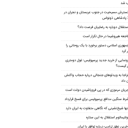
 شد
سترش مسیحیت در جنوب عربستان و نجران در
ٔ پادشاهی ذونواس
ستقلال دوباره به رضاییان فرصت داد؟
اجعه هیروشیما در حال تکرار است
مهوری اسلامی دستور برخورد با یک روحانی را
 کرد
ونمایی از خرید جدید پرسپولیس؛ غول دومتری
ار کیست؟
راجا به ویدئوهای جنجالی درباره حجاب واکنش
 داد
ریان مرموزی که در پی فروپاشیدن دولت است
رط سنگین مدافع پرسپولیس برای فسخ قرارداد
نها شیخ‌نشینی که نگاهی متفاوت به ایران دارد
ولتیماتوم استقلال به این ستاره
خرین نطق ترامپ درباره توافق با ایران