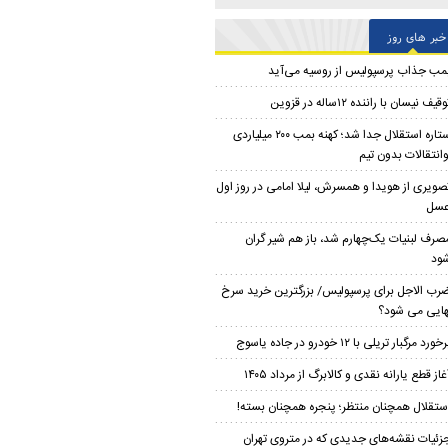
خبر های روز
مب جذاب پرسپولیس از روسیه می‌آید
قیف نیسان با راننده ۱۲ساله در قزوین
ستاره استقلال جدا شد؛ کهنه بمب ۲۰۰ میلیاردی
وانتقالات بدون تیم
صویری از هویدا و همسرش، لیلا امامی در روز اول
عسل
صرف لبنیات یک‌چهارم شد، باز هم شیر گران
ود
رب الاجل برای پرسپولیس/ بزرگترین خرید سرخ
هایی می شود؟
خورد مرگبار تریلی با ۱۲ خودرو در جاده یاسوج
غاز قطع یارانه نقدی و کالابرگ از مرداد ۱۴۰۵
ستقلال همچنان منتظر؛ پنجره همچنان بسته!
زئیات نقشه‌های جدیدی که در متروی تهران