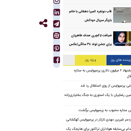
قاب دونفره المیرا دهقانی با خانم
بازیگر سریال دودکش
ضیافت لاکچری صدف طاهریان
برای جشن تولد ۳۸ سالگی‌/عکس
بیننده های روز
ویژه روز
پیشنهاد ۲ میلیون دلاری پرسپولیس به ستاره
ال
غی پرسپولیس از روی استقلال رد شد
مین رضاییان با یک استوری به جنگ بختیاری‌زاده
ن ستاره محبوب به پرسپولیس برگشت
دسر شیرین مهدی تارتار در پرسپولیس کهکشانی
دام بی‌سابقه هواداران تراکتور برای هایجک یک