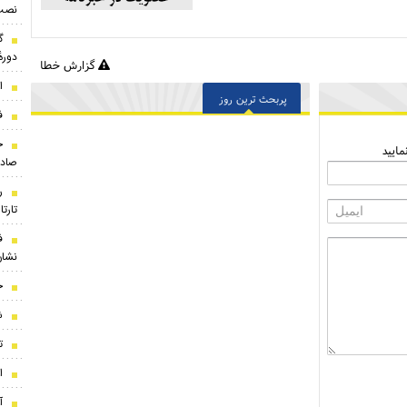
نصب
گ
دوره
گزارش خطا
ا
پربحث ترین روز
ف
ج
ایید
صادر
ر
تارت
ف
نشان
ج
ش
ت
ا
آ