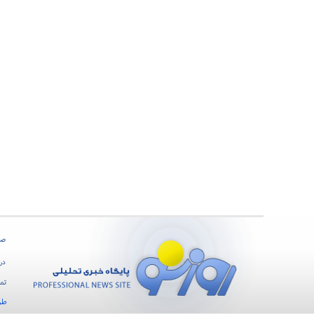
صف
درب
تما
طر