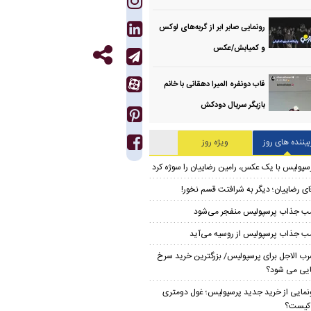
رونمایی صابر ابر از گربه‌های لوکس
و کمیابش/عکس
قاب دونفره المیرا دهقانی با خانم
بازیگر سریال دودکش
بیننده های روز
ویژه روز
سپولیس با یک عکس، رامین رضاییان را سوژه کرد
ای رضاییان؛ دیگر به شرافتت قسم نخور!
ب جذاب پرسپولیس منفجر می‌شود
ب جذاب پرسپولیس از روسیه می‌آید
ب الاجل برای پرسپولیس/ بزرگترین خرید سرخ
ایی می شود؟
نمایی از خرید جدید پرسپولیس؛ غول دومتری
ر کیست؟