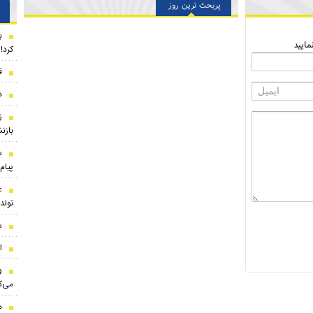
پربحث ترین روز
ب
ایید
کرد!
ق
د
ز
بازن
س
پیام 
ع
تول
س
ا
و
می‌ک
ه