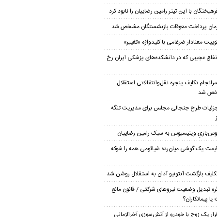
رهیختگان با این تیتر رامین رضاییان را نابود کرد
مان پرداخت معوقات بازنشستگان مشخص شد
وییت معنادار ضرغامی با کلیدواژه «تغییر»
تفاق عجیبی که در دانشکده‌های پزشکی ایران رخ
رانجام تکلیف پنجره نقل‌وانتقالاتی استقلال
ص شد
زئیات طرح جنجالی مجلس برای مدیریت تنگه
وس‌بازیِ وینیسیوس به سبک رامین رضاییان
یمت یک گوشی میان‌رده شیائومی همه را شوکه
کلیف بازگشت آنتونیو آدان به استقلال روشن شد
ره تبدیل وضعیت نیروهای شرکتی / قانون مانع
یا پیمانکاران؟
رار یک زوج با خودرو از آتش‌سوزی آخرالزمانی