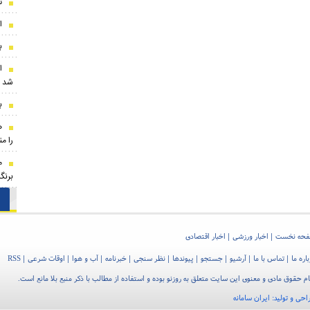
ت
ا
ب
ا
شد
ب
ه
را م
برنگ
حه نخست
اخبار ورزشی
اخبار اقتصادی
اره ما
تماس با ما
آرشیو
جستجو
پیوندها
نظر سنجی
خبرنامه
آب و هوا
اوقات شرعی
RSS
م حقوق مادی و معنوی این سایت متعلق به روزنو بوده و استفاده از مطالب با ذکر منبع بلا مانع است.
احی و تولید:
ایران سامانه