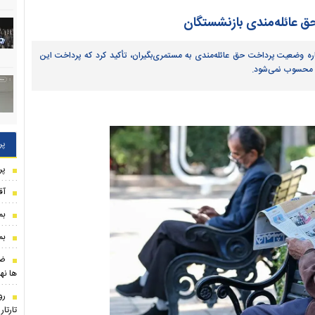
ق عائله‌مندی بازنشستگان
ره وضعیت پرداخت حق عائله‌مندی به مستمری‌بگیران، تأکید کرد که پرداخت این
ن محسوب نمی‌شود.
پر
پر
آق
بم
بم
ضر
ها نه
رو
تارتا