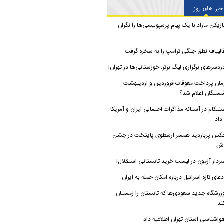
خبر های روز
ازیکن مازاد با یک پیام پرسپولیسی‌ها را نگران
الیباف نطق جنگی ترامپ را به سخره گرفت
ردسرهای برگزاری لیگ برتر؛ خوزستانی‌ها در تهران!
مان پرداخت معوقات فروردین و اردیبهشت
شستگان اعلام شد؟
نتکام در آستانه مذاکرات احتمالی ایران و آمریکا
داد
کس پربازدید همسر ارسطوی پایتخت در جشن
دش
ردار آزمون در لیست خرید تابستانی استقلال!
دعای تازه اسرائیل درباره امکان حمله به ایران
رزشگاه جدید سعودی‌ها که تابستان را زمستان
ند
واشناسی استان تهران اطلاعیه داد