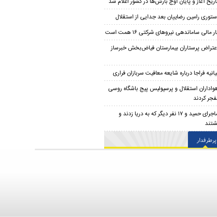
اریخ آغاز و پایان اوج بارش‌ها در کشور اعلام شد
ستوری رامین رضاییان بعد جدایی از استقلال
ار مالی ساماندهی نیروهای شرکتی ۱۶ همت است
عتراض پرستاران بیمارستان فیاض‌بخش خبرساز
یانیه فراجا درباره شایعه معافیت سربازان فراری
واداران استقلال و پرسپولیس پیج باشگاه روسی
نفجر کردند
ماجرای حمید و ۱۷ نفر دیگر که به دریا زدند و
شتند
پرطرفدار