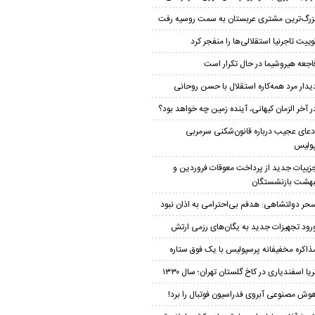
زرگ‌ترین مشتری عربستان به سمت روسیه رفت
وییت تاجرنیا استقلالی‌ها را منفجر کرد
اجعه هیروشیما در حال تکرار است
یدار مرد همه‌کاره استقلال با حسن روحانی
ر آخر الزمان کیهانی، آینده زمین چه خواهد بود؟
دعای عجیب درباره قانون‌شکنی سرمربی
ولیس
زییات جدید از پرداخت معوقات فروردین و
بهشت بازنشستگان
حر دولتشاهی: هدفم بی‌احترامی به اذان نبود
رود تجهیزات جدید به یگان‌های رزمی ارتش
ذاکره مخفیفانه پرسپولیس با یک فوق ستاره
ریا اسفندیاری در کاخ گلستان تهران؛ سال ۱۳۳۰
وش مصنوعی آبروی فدراسیون فوتبال را برد!