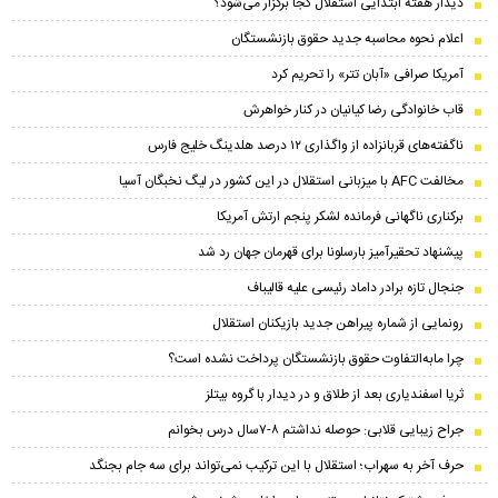
دیدار هفته ابتدایی استقلال کجا برگزار می‌شود؟
اعلام نحوه محاسبه جدید حقوق بازنشستگان
آمریکا صرافی «آبان تتر» را تحریم کرد
قاب خانوادگی رضا کیانیان در کنار خواهرش
ناگفته‌های قربانزاده از واگذاری ۱۲ درصد هلدینگ خلیج فارس
مخالفت AFC با میزبانی استقلال در این کشور در لیگ نخبگان آسیا
برکناری ناگهانی فرمانده لشکر پنجم ارتش آمریکا
پیشنهاد تحقیرآمیز بارسلونا برای قهرمان جهان رد شد
جنجال تازه برادر داماد رئیسی علیه قالیباف
رونمایی از شماره پیراهن جدید بازیکنان استقلال
چرا مابه‌التفاوت حقوق بازنشستگان پرداخت نشده است؟
ثریا اسفندیاری بعد از طلاق و در دیدار با گروه بیتلز
جراح زیبایی قلابی: حوصله نداشتم ۸-۷سال درس بخوانم
حرف آخر به سهراب؛ استقلال با این ترکیب نمی‌تواند برای سه جام بجنگد