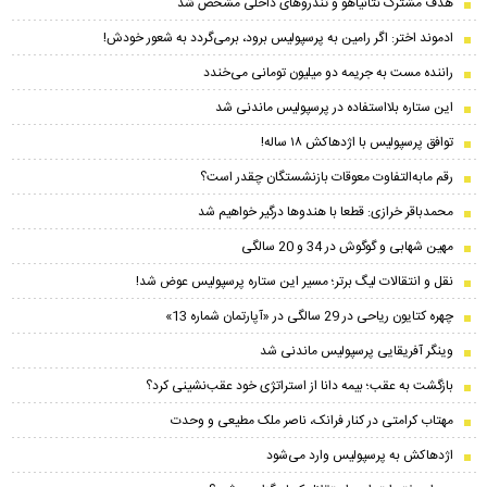
هدف مشترک نتانیاهو و تندروهای داخلی مشخص شد
ادموند اختر: اگر رامین به پرسپولیس برود، برمی‌گردد به شعور خودش!
راننده مست به جریمه دو میلیون تومانی می‌خندد
این ستاره بلااستفاده در پرسپولیس ماندنی شد
توافق پرسپولیس با اژدهاکش ۱۸ ساله!
رقم مابه‌‌التفاوت معوقات بازنشستگان چقدر است؟
محمدباقر خرازی: قطعا با هندوها درگیر خواهیم شد
مهین شهابی و گوگوش در 34 و 20 سالگی
نقل و انتقالات لیگ برتر؛ مسیر این ستاره پرسپولیس عوض شد!
چهره کتایون ریاحی در 29 سالگی در «آپارتمان شماره 13»
وینگر آفریقایی پرسپولیس ماندنی شد
بازگشت به عقب؛ بیمه دانا از استراتژی خود عقب‌نشینی کرد؟
مهتاب کرامتی در کنار فرانک، ناصر ملک مطیعی و وحدت
اژدهاکش به پرسپولیس وارد می‌شود