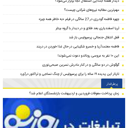
دیدار هفته ابتدایی استقلال کجا برگزار می‌شود؟
مهم‌ترین مطالبه نیروهای شرکتی چیست؟
چهره فاطمه گودرزی در 27 سالگی در فیلم «به خاطر همه چیز»
ثریا اسفندیاری بعد طلاق و در دیدار با گروه بیتلر
قفل انتقال جنجالی پرسپولیس باز شد
فاطمه معتمدآریا و خسرو شکیبایی در حال غذا خوردن در دربند
این ۱۰ نفر به عروسی رونالدو دعوت نمی‌شوند!
گوگوش در دو سالگی و در کنار مادرش نسرین صبحی‌نوری
تارتار این پدیده ۱۹ ساله را برای پرسپولیس از چنگ نساجی و تراکتور درآورد
پرطرفدار
زمان پرداخت معوقات فروردین و اردیبهشت بازنشستگان اعلام شد؟