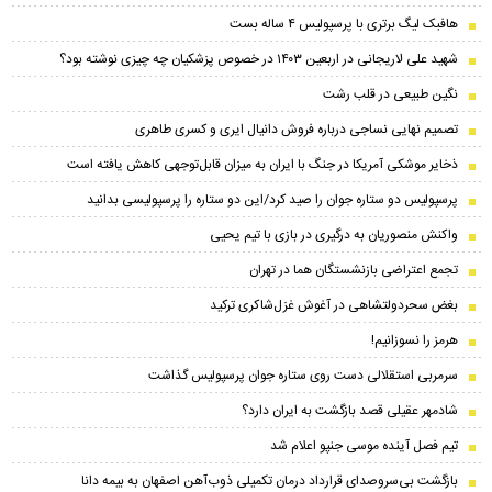
هافبک لیگ برتری با پرسپولیس ۴ ساله بست
شهید علی لاریجانی در اربعین ۱۴۰۳ در خصوص پزشکیان چه چیزی نوشته بود؟
نگین طبیعی در قلب رشت
تصمیم نهایی نساجی درباره فروش دانیال ایری و کسری طاهری
ذخایر موشکی آمریکا در جنگ با ایران به میزان قابل‌توجهی کاهش یافته است
پرسپولیس دو ستاره جوان را صید کرد/این دو ستاره را پرسپولیسی بدانید
واکنش منصوریان به درگیری در بازی با تیم یحیی
تجمع اعتراضی بازنشستگان هما در تهران
بغض سحر‌دولتشاهی در آغوش غزل‌شاکری ترکید
هرمز را نسوزانیم!
سرمربی استقلالی دست روی ستاره جوان پرسپولیس گذاشت
شادمهر عقیلی قصد بازگشت به ایران دارد؟
تیم فصل آینده موسی جنپو اعلام شد
بازگشت بی‌سروصدای قرارداد درمان تکمیلی ذوب‌آهن اصفهان به بیمه دانا