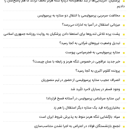
پزشکیان: آمریکایی‌ها از بند تفاهم‌نامه درباره تنگه هرمز تخلف کردند ما هم پاسخ‌شان را
دادیم
مخالفت سرمربی پرسپولیسی با انتقال دو ستاره به پرسپولیس
میزبانی استقلال در آسیا به امارات می‌رسد؟
پشت پرده تلاش تندرو‌ها برای استعفا دادن پزشکیان به روایت روزنامه جمهوری اسلامی
تبدیل وضعیت نیروهای شرکتی به کجا رسید؟
ستاره پرسپولیسی به فجرسپاسی پیوست
خبر جدید عراقچی در خصوص تنگه هرمز و رابطه با عمان چیست؟
پرونده کلثوم اکبری به کجا رسید؟
انصراف عجیب ستاره پرسپولیسی از حضور در تیم منصوریان
وجود فسفر در بمباران لامرد تأیید شد
این ستاره سرشناس پرسپولیس در آستانه فسخ قرارداد!
بختیاری‌زاده قید یک ستاره دیگر استقلال را هم زد
سپاه: بازگشایی تنگه هرمز منوط به پذیرش شروط ایران است
تجمع بازنشستگان فولاد در اعتراض به اجرا نشدن متناسب‌سازی