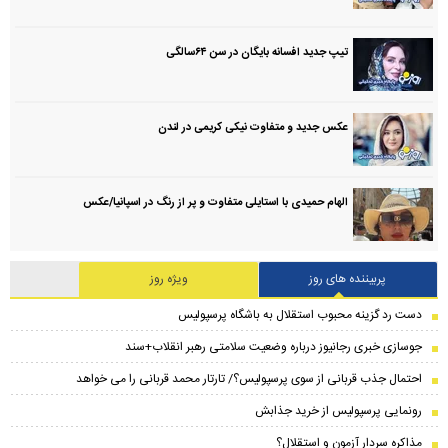
تیپ جدید افسانه بایگان در سن ۶۴سالگی
عکس جدید و متفاوت نیکی کریمی در لندن
الهام حمیدی با استایلی متفاوت و پر از رنگ در اسپانیا/عکس
پربیننده های روز
ویژه روز
دست رد گزینه محبوب استقلال به باشگاه پرسپولیس
جوسازی خبری رجانیوز درباره وضعیت سلامتی رهبر انقلاب+سند
احتمال جذب قربانی از سوی پرسپولیس؟/ تارتار محمد قربانی را می خواهد
رونمایی پرسپولیس از خرید جذابش
مذاکره سردار آزمون و استقلال؟