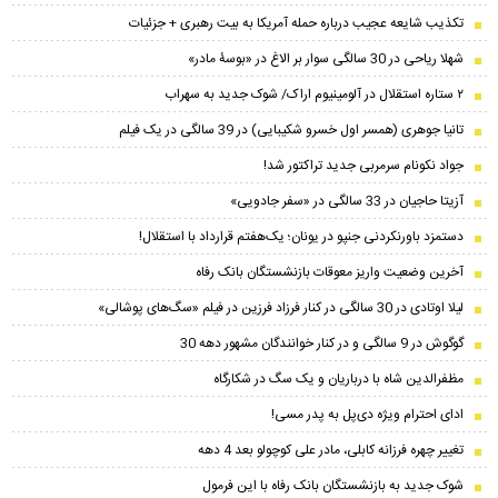
تکذیب شایعه عجیب درباره حمله آمریکا به بیت رهبری + جزئیات
شهلا ریاحی در 30 سالگی سوار بر الاغ در «بوسۀ مادر»
۲ ستاره استقلال در آلومینیوم اراک/ شوک جدید به سهراب
تانیا جوهری (همسر اول خسرو شکیبایی) در 39 سالگی در یک فیلم
جواد نکونام سرمربی جدید تراکتور شد!
آزیتا حاجیان در 33 سالگی در «سفر جادویی»
دستمزد باورنکردنی جنپو در یونان؛ یک‌هفتم قرارداد با استقلال!
آخرین وضعیت واریز معوقات بازنشستگان بانک رفاه
لیلا اوتادی در 30 سالگی در کنار فرزاد فرزین در فیلم «سگ‌های پوشالی»
گوگوش در 9 سالگی و در کنار خوانندگان مشهور دهه 30
مظفرالدین شاه با درباریان و یک سگ در شکارگاه
ادای احترام ویژه دی‌پل به پدر مسی!
تغییر چهره فرزانه کابلی، مادر علی کوچولو بعد 4 دهه
شوک جدید به بازنشستگان بانک رفاه با این فرمول