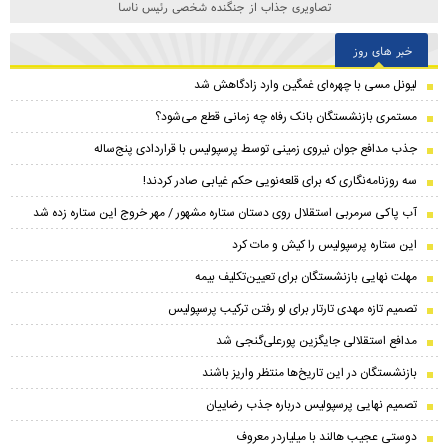
تصاویری جذاب از جنگنده شخصی رئیس ناسا
خبر های روز
لیونل مسی با چهره‌ای غمگین وارد زادگاهش شد
مستمری بازنشستگان بانک رفاه چه زمانی قطع می‌شود؟
جذب مدافع جوان نیروی زمینی توسط پرسپولیس با قراردادی پنج‌ساله
سه روزنامه‌نگاری که برای قلعه‌نویی حکم غیابی صادر کردند!
آب پاکی سرمربی استقلال روی دستان ستاره مشهور / مهر خروج این ستاره زده شد
این ستاره پرسپولیس را کیش و مات کرد
مهلت نهایی بازنشستگان برای تعیین‌تکلیف بیمه
تصمیم تازه مهدی تارتار برای لو رفتن ترکیب پرسپولیس
مدافع استقلالی جایگزین پورعلی‌گنجی شد
بازنشستگان در این تاریخ‌ها منتظر واریز باشند
تصمیم نهایی پرسپولیس درباره جذب رضاییان
دوستی عجیب هالند با میلیاردر معروف