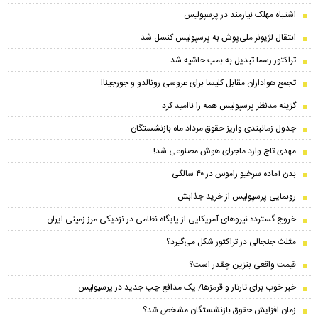
اشتباه مهلک نیازمند در پرسپولیس
انتقال لژیونر ملی‌پوش به پرسپولیس کنسل شد
تراکتور رسما تبدیل به بمب حاشیه شد
تجمع هواداران مقابل کلیسا برای عروسی رونالدو و جورجینا!
گزینه مدنظر پرسپولیس همه را ناامید کرد
جدول زمانبندی واریز حقوق مرداد ماه بازنشستگان
مهدی تاج وارد ماجرای هوش مصنوعی شد!
بدن آماده سرخیو راموس در ۴۰ سالگی
رونمایی پرسپولیس از خرید جذابش
خروج گسترده نیروهای آمریکایی از پایگاه نظامی در نزدیکی مرز زمینی ایران
مثلث جنجالی در تراکتور شکل می‌گیرد؟
قیمت واقعی بنزین چقدر است؟
خبر خوب برای تارتار و قرمزها/ یک مدافع چپ جدید در پرسپولیس
زمان افزایش حقوق بازنشستگان مشخص شد؟