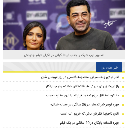
تصاویر تیپ شیک و جذاب لیندا کیانی در اکران فیلم جدیدش
خبر های روز
اکبر عبدی و همسرش، معصومه قاسمی در روز عروسی شان
راز غیبت زن تهرانی / اعترافات تکان دهنده پدر جنایتکار
مذاکره استقلال برای تمدید قرارداد با این ستاره عجیب
چهره گوهر خیراندیش در 36 سالگی در «سایه خیال»
آقای تاجرنیا! فکر نان باش که خربزه آب است
چهره افسانه بایگان در 29 سالگی در یک فیلم