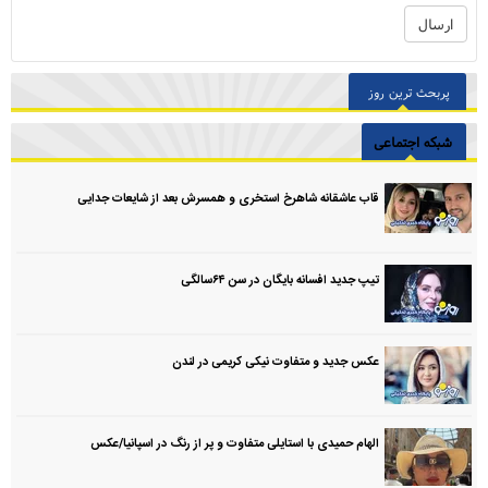
پربحث ترین روز
شبکه اجتماعی
قاب عاشقانه شاهرخ استخری و همسرش بعد از شایعات جدایی
تیپ جدید افسانه بایگان در سن ۶۴سالگی
عکس جدید و متفاوت نیکی کریمی در لندن
الهام حمیدی با استایلی متفاوت و پر از رنگ در اسپانیا/عکس