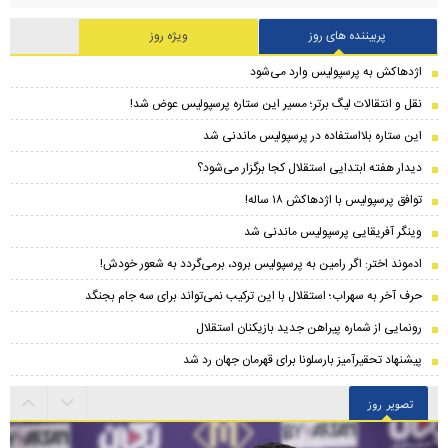
پربیننده های روز
ویژه روز
اژدهاکش به پرسپولیس وارد می‌شود
نقل و انتقالات لیگ برتر؛ مسیر این ستاره پرسپولیس عوض شد!
این ستاره بلااستفاده در پرسپولیس ماندنی شد
دیدار هفته ابتدایی استقلال کجا برگزار می‌شود؟
توافق پرسپولیس با اژدهاکش ۱۸ ساله!
وینگر آفریقایی پرسپولیس ماندنی شد
ادموند اختر: اگر رامین به پرسپولیس برود، برمی‌گردد به شعور خودش!
حرف آخر به سهراب؛ استقلال با این ترکیب نمی‌تواند برای سه جام بجنگد
رونمایی از شماره پیراهن جدید بازیکنان استقلال
پیشنهاد تحقیرآمیز بارسلونا برای قهرمان جهان رد شد
تصویر روز