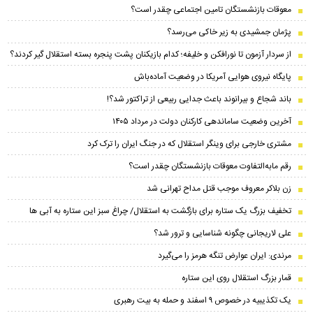
معوقات بازنشستگان تامین اجتماعی چقدر است؟
پژمان جمشیدی به زیر خاکی می‌رسد؟
از سردار آزمون تا نورافکن و خلیفه؛ کدام بازیکنان پشت پنجره بسته استقلال گیر کردند؟
پایگاه نیروی هوایی آمریکا در وضعیت آماده‌باش
باند شجاع و بیرانوند باعث جدایی ربیعی از تراکتور شد؟!
آخرین وضعیت ساماندهی کارکنان دولت در مرداد ۱۴۰۵
مشتری خارجی برای وینگر استقلال که در جنگ ایران را ترک کرد
رقم مابه‌التفاوت معوقات بازنشستگان چقدر است؟
زن بلاکر معروف موجب قتل مداح تهرانی شد
تخفیف بزرگ یک ستاره برای بازگشت به استقلال/ چراغ سبز این ستاره به آبی ها
علی لاریجانی چگونه شناسایی و ترور شد؟
مرندی: ایران عوارض تنگه هرمز را می‌گیرد
قمار بزرگ استقلال روی این ستاره
یک تکذیبیه در خصوص ۹ اسفند و حمله به بیت رهبری