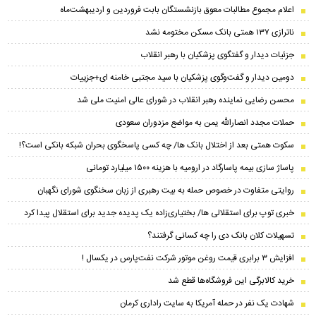
اعلام مجموع مطالبات معوق بازنشستگان بابت فروردین و اردیبهشت‌ماه
ناترازی ۱۳۷ همتی بانک مسکن مختومه نشد
جزئیات دیدار و گفتگوی پزشکیان با رهبر انقلاب
دومین دیدار و گفت‌وگوی پزشکیان با سید مجتبی خامنه ای+جزییات
محسن رضایی نماینده رهبر انقلاب در شورای عالی امنیت ملی شد
حملات مجدد انصارالله یمن به مواضع مزدوران سعودی
سکوت همتی بعد از اختلال بانک ها/ چه کسی پاسخگوی بحران شبکه بانکی است؟!
پاساژ سازی بیمه پاسارگاد در ارومیه با هزینه ۱۵۰۰ میلیارد تومانی
روایتی متفاوت در خصوص حمله به بیت رهبری از زبان سخنگوی شورای نگهبان
خبری توپ برای استقلالی ها/ بختیاری‌زاده یک پدیده جدید برای استقلال پیدا کرد
تسهیلات کلان بانک دی را چه کسانی گرفتند؟
افزایش ۳ برابری قیمت روغن موتور شرکت نفت‌پارس در یکسال !
خرید کالابرگی این فروشگاه‌ها قطع شد
شهادت یک نفر در حمله آمریکا به سایت راداری کرمان