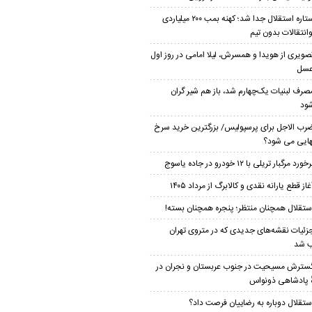
ستاره استقلال جدا شد؛ کهنه بمب ۲۰۰ میلیاردی
وانتقالات بدون تیم
صویری از هویدا و همسرش، لیلا امامی در روز اول
عسل
صرف لبنیات یک‌چهارم شد، باز هم شیر گران
ود
رب الاجل برای پرسپولیس/ بزرگترین خرید سرخ
هایی می شود؟
خورد مرگبار تریلی با ۱۲ خودرو در جاده یاسوج
غاز قطع یارانه نقدی و کالابرگ از مرداد ۱۴۰۵
ستقلال همچنان منتظر؛ پنجره همچنان بسته!
زئیات نقشه‌های جدیدی که در متروی تهران
 شد
سترش مسیحیت در جنوب عربستان و نجران در
ٔ پادشاهی ذونواس
ستقلال دوباره به رضاییان فرصت داد؟