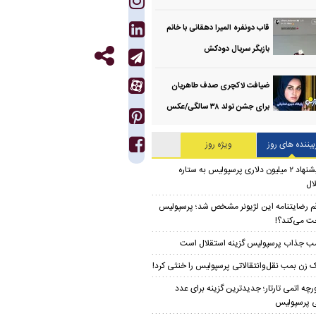
قاب دونفره المیرا دهقانی با خانم
بازیگر سریال دودکش
ضیافت لاکچری صدف طاهریان
برای جشن تولد ۳۸ سالگی‌/عکس
بیننده های روز
ویژه روز
پیشنهاد ۲ میلیون دلاری پرسپولیس به ستاره
ال
م رضایتنامه این لژیونر مشخص شد؛ پرسپولیس
ت می‌کند؟!
ب جذاب پرسپولیس گزینه استقلال است
 زن بمب نقل‌وانتقالاتی پرسپولیس را خنثی کرد!
رچه اتمی تارتار؛ جدیدترین گزینه برای عدد
 پرسپولیس