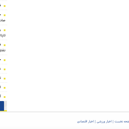
ف
ج
صادر
ر
تارت
ف
نشان
ج
ش
ت
ا
آ
حه نخست
اخبار ورزشی
اخبار اقتصادی