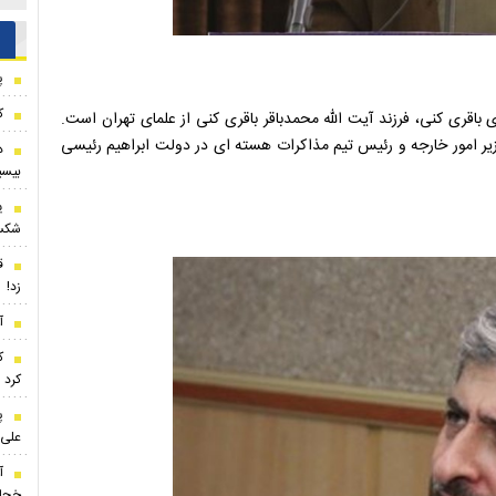
پ
ک
 همسر دکتر مصباح‌ الهدی باقری کنی، فرزند آیت الله محمدباقر باقری کنی از علمای تهران است.
وزیر امور خارجه و رئیس تیم مذاکرات هسته ای در دولت ابراهیم رئیسی
د
بیسی
ی
شکس
ق
زد!
آ
ک
کرد
پ
علی 
آ
خجا