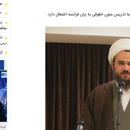
غو
اس
به تدریس متون حقوقی به زبان فرانسه اشتغال دارد.
پش
موفقی
اس
درمی‌
گز
حضور