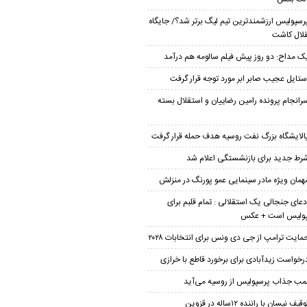
رسپولیس ارزشمندترین تیم لیگ برتر شد؟/ جایگاه
لال کاشت
ک مداح: دو روز پیش فیلم سالومه هم درآمد
ستایل عجیب صابر ابر مورد توجه قرار گرفت
رانجام پرونده رامین رضاییان و استقلال بسته
الایشگاه بزرگ نفت روسیه هدف حمله قرار گرفت
رط جدید برای بازنشستگی اعلام شد
همان ویژه مادر سینمایی عمو پورنگ در منزلش
دعای جنجالی یک استقلالی : تمام قلبم برای
پولیس است + عکس
مایت ترامپ از جی دی ونس برای انتخابات ۲۰۲۸
رخواست زیدآبادی برای برخورد قاطع با خرازی
مب جذاب پرسپولیس از روسیه می‌آید
قیف نیسان با راننده ۱۲ساله در قزوین