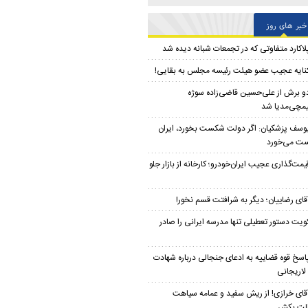
خبر های روز
لاکارد متفاوتی که در تجمعات شبانه دیده شد
نایه عجیب عضو هیئت رئیسه مجلس به بقایی!
و برش از علی‌حسین‌ قاضی‌زاده سوژه
مچی‌مدیا شد
وسف پزشکیان: اگر دولت شکست بخورد، ایران
ت می‌خورد
یمت‌گذاری عجیب ایران‌خودرو؛ کارخانه از بازار جلو
قای رضاییان؛ دیگر به شرافتت قسم نخور!
ویت دستور تعطیلی تنها مدرسه ایرانی را صادر
اسخ قوه قضاییه به ادعای جنجالی درباره شهادت
لاریجانی
قای خرازی! از ریش سفید و عمامه سیاهت
لت بکش