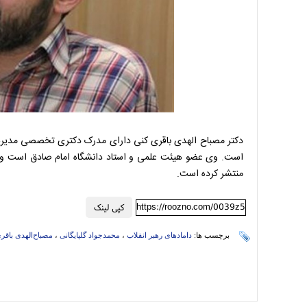
دکتر مصباح الهدی باقری کنی دارای مدرک دکتری تخصصی مدیریت ب
است. وی عضو هیئت علمی و استاد دانشگاه امام صادق است و در 
منتشر کرده است.
https://roozno.com/0039z5
کپی لینک
برچسب ها:
دامادهای رهبر انقلاب
،
محمدجواد گلپایگانی
،
مصباح‌الهدی باقر