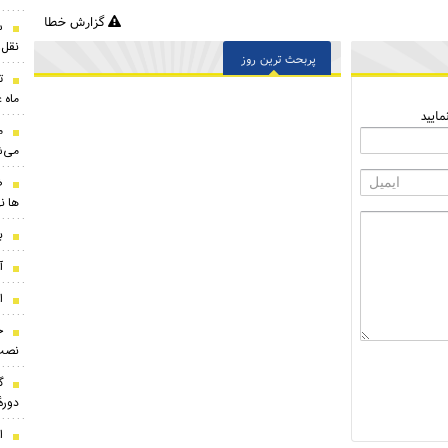
گزارش خطا
نقل‌
پربحث ترین روز
ت
ماه 
ایید
م
می‌ش
ض
ها ن
بر
آ
ا
ج
نصب
گ
دوره
ا