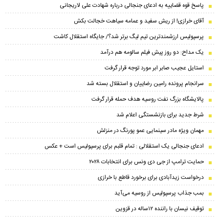
پاسخ قوه قضاییه به ادعای جنجالی درباره شهادت علی لاریجانی
آقای خرازی! از ریش سفید و عمامه سیاهت خجالت بکش
پرسپولیس ارزشمندترین تیم لیگ برتر شد؟/ جایگاه استقلال کاشت
یک مداح: دو روز پیش فیلم سالومه هم درآمد
استایل عجیب صابر ابر مورد توجه قرار گرفت
سرانجام پرونده رامین رضاییان و استقلال بسته شد
پالایشگاه بزرگ نفت روسیه هدف حمله قرار گرفت
شرط جدید برای بازنشستگی اعلام شد
مهمان ویژه مادر سینمایی عمو پورنگ در منزلش
ادعای جنجالی یک استقلالی : تمام قلبم برای پرسپولیس است + عکس
حمایت ترامپ از جی دی ونس برای انتخابات ۲۰۲۸
درخواست زیدآبادی برای برخورد قاطع با خرازی
بمب جذاب پرسپولیس از روسیه می‌آید
توقیف نیسان با راننده ۱۲ساله در قزوین