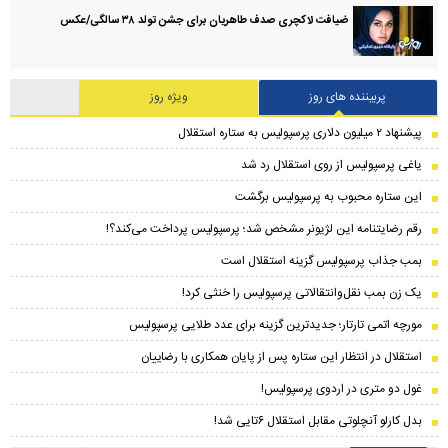
ضیافت لاکچری صدف طاهریان برای جشن تولد ۳۸ سالگی‌/عکس
پربیننده های روز
ویژه روز
پیشنهاد ۲ میلیون دلاری پرسپولیس به ستاره استقلال
یاغی پرسپولیس از روی استقلال رد شد
این ستاره محبوب به پرسپولیس برگشت
رقم رضایتنامه این لژیونر مشخص شد؛ پرسپولیس پرداخت می‌کند؟!
بمب جذاب پرسپولیس گزینه استقلال است
یک زن بمب نقل‌وانتقالاتی پرسپولیس را خنثی کرد!
مورچه اتمی تارتار؛ جدیدترین گزینه برای عدد طلایی پرسپولیس
استقلال در انتظار این ستاره پس از پایان همکاری با رضاییان
غول دو متری در اردوی پرسپولیس!
بدل کارلو آنچلوتی مقابل استقلال ۶تایی شد!