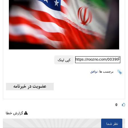
https://roozno.com/0039tF
کپی لینک
برچسب ها:
توافق
0
گزارش خطا
نظر شما