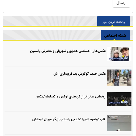
پربحث ترین روز
شبکه اجتماعی
عکس‌های احساسی همایون شجریان و دخترش یاسمین
عکس جدید گوگوش بعد از بیماری اش
رونمایی صابر ابر از گربه‌های لوکس و کمیابش/عکس
قاب دونفره المیرا دهقانی با خانم بازیگر سریال دودکش