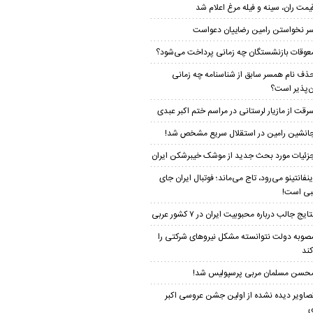
یمت ران، سینه و فیله مرغ اعلام شد
ر نخواستن رامین رضاییان دعواست
عوقات بازنشستگان چه زمانی پرداخت می‌شود؟
ذف نام همسر سابق از شناسنامه چه زمانی
ن‌پذیر است؟
رقت از مازیار لرستانی در مراسم ختم اکبر عبدی
انشین رامین در استقلال سریع مشخص شد!
زئیات مورد بحث جدید از موشک خیبرشکن ایران
ینفانتینو می‌رود، تاج می‌ماند؛ فوتبال ایران جای
ی است!
تایج جالب درباره محبوبیت ایران در ۷ کشور عربی
صوبه دولت نتوانسته مشکل نیروهای شرکتی را
ند
حسن مسلمان مربی پرسپولیس شد!
صاویر دیده نشده از اولین جشن عروسی اکبر
ی