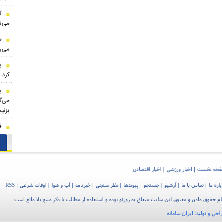
ک
می‌ش
م
می‌ر
پ
کرد
پ
می‌گ
بزنی
ق
حه نخست
اخبار ورزشی
اخبار اقتصادی
اره ما
تماس با ما
آرشیو
جستجو
پیوندها
نظر سنجی
خبرنامه
آب و هوا
اوقات شرعی
RSS
م حقوق مادی و معنوی این سایت متعلق به روزنو بوده و استفاده از مطالب با ذکر منبع بلا مانع است.
احی و تولید:
ایران سامانه