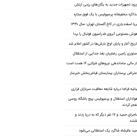
رود تجهیزات جدید به یگان‌های رزمی ارتش
ذاکره مخفیفانه پرسپولیس با یک فوق ستاره
ریا اسفندیاری در کاخ گلستان تهران؛ سال ۱۳۳۰
وش مصنوعی آبروی فدراسیون فوتبال را برد!
اریخ آغاز و پایان اوج بارش‌ها در کشور اعلام شد
ستوری رامین رضاییان بعد جدایی از استقلال
ار مالی ساماندهی نیروهای شرکتی ۱۶ همت است
عتراض پرستاران بیمارستان فیاض‌بخش خبرساز
یانیه فراجا درباره شایعه معافیت سربازان فراری
واداران استقلال و پرسپولیس پیج باشگاه روسی
نفجر کردند
ماجرای حمید و ۱۷ نفر دیگر که به دریا زدند و
شتند
مید عالیشاه شاگرد یک استقلالی می‌شود