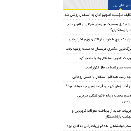
خبر های روز
کلیف بازگشت آنتونیو آدان به استقلال روشن شد
ره تبدیل وضعیت نیروهای شرکتی / قانون مانع
یا پیمانکاران؟
رار یک زوج با خودرو از آتش‌سوزی آخرالزمانی
زرگ‌ترین مشتری عربستان به سمت روسیه رفت
وییت تاجرنیا استقلالی‌ها را منفجر کرد
اجعه هیروشیما در حال تکرار است
یدار مرد همه‌کاره استقلال با حسن روحانی
ر آخر الزمان کیهانی، آینده زمین چه خواهد بود؟
دعای عجیب درباره قانون‌شکنی سرمربی
ولیس
زییات جدید از پرداخت معوقات فروردین و
بهشت بازنشستگان
حر دولتشاهی: هدفم بی‌احترامی به اذان نبود