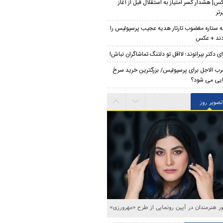
س| هشدار کسر امتیاز به استقلال قبل از آغاز
تر
 ستاره مغضوب تارتار هدیه عجیب پرسپولیس را
دند + عکس
ای دکتر بیرانوند؛ لااقل تو دلتنگ تماشاگران نباش!
ب الاجل برای پرسپولیس/ بزرگترین خرید سرخ
ایی می شود؟
تصویر روز
 هنرمندان در آیین رونمایی از طرح «مهرورزی»