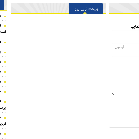
پربحث ترین روز
ت
گ
ایید
است 
ف
ب
ت
ف
د
د
ا
پرسپ
ج
اردی
س