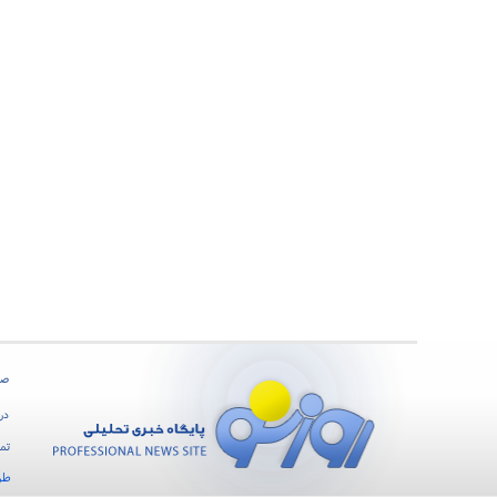
صف
درب
تما
طر