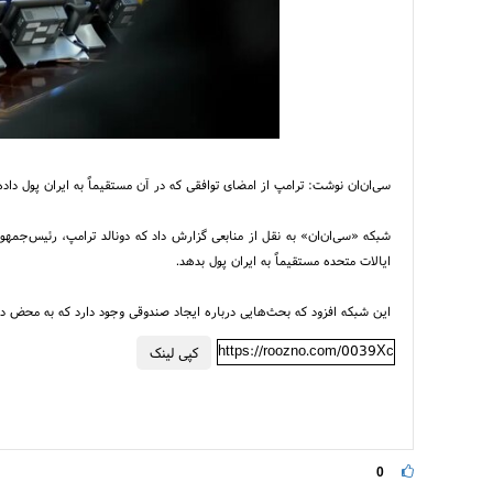
سی‌ان‌ان نوشت: ترامپ از امضای توافقی که در آن مستقیماً به ایران پول داده
شبکه «سی‌ان‌ان» به نقل از منابعی گزارش داد که دونالد ترامپ، رئیس‌جمهو
ایالات متحده مستقیماً به ایران پول بدهد.
این شبکه افزود که بحث‌هایی درباره ایجاد صندوقی وجود دارد که به محض دستیا
https://roozno.com/0039Xc
کپی لینک
0