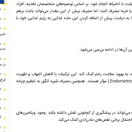
 دیابت با احتیاط انجام شود. بر اساس توصیه‌های متخصصان تغذیه، افراد
ج
 یا خرما مصرف کنند؛ اما مصرف بیش از این مقدار می‌تواند باعث برهم
ه دیابت، پیش از اضافه کردن این ماده غذایی به رژیم غذایی خود با
د
م
نمی‌
ر
۱۰۰میلیون تومان!
 آن‌ها در ادامه بررسی می‌شود:
ج
در سال
ی‌اکسیدان‌ها و ویتامین C است و می‌تواند به بهبود سلامت رحم کمک کند. این ترکیبات با کاهش التهاب و تقویت
کرج
دیواره رحم، در پیشگیری و بهبود مشکلاتی مانند آندومتریوز (Endometriosis) مؤثر هستند. همچنین مصرف شیره انگور به تنظیم چرخه
ا
ر
ت
 می‌تواند در پیشگیری از کم‌خونی نقش داشته باشد. وجود ویتامین‌های
آ
ع