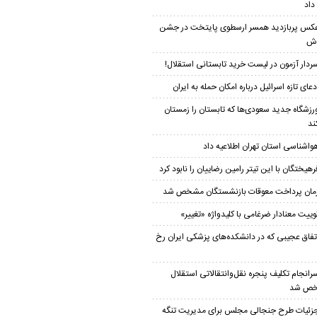
داد
کس پربازدید همسر ارسطوی پایتخت در جشن
دش
ردار آزمون در لیست خرید تابستانی استقلال!
دعای تازه اسرائیل درباره امکان حمله به ایران
رزشگاه جدید سعودی‌ها که تابستان را زمستان
ند
واشناسی استان تهران اطلاعیه داد
رهیختگان با این تیتر رامین رضاییان را نابود کرد
مان پرداخت معوقات بازنشستگان مشخص شد
وییت معنادار ضرغامی با کلیدواژه «تغییر»
تفاق عجیبی که در دانشکده‌های پزشکی ایران رخ
رانجام تکلیف پنجره نقل‌وانتقالاتی استقلال
ص شد
زئیات طرح جنجالی مجلس برای مدیریت تنگه