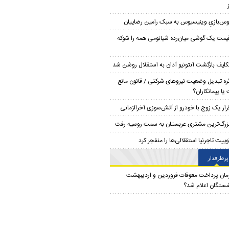
وس‌بازیِ وینیسیوس به سبک رامین رضاییان
یمت یک گوشی میان‌رده شیائومی همه را شوکه
کلیف بازگشت آنتونیو آدان به استقلال روشن شد
ره تبدیل وضعیت نیروهای شرکتی / قانون مانع
یا پیمانکاران؟
رار یک زوج با خودرو از آتش‌سوزی آخرالزمانی
زرگ‌ترین مشتری عربستان به سمت روسیه رفت
وییت تاجرنیا استقلالی‌ها را منفجر کرد
پرطرفدار
مان پرداخت معوقات فروردین و اردیبهشت
شستگان اعلام شد؟