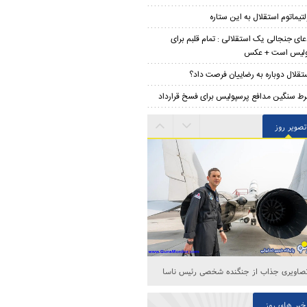
لتیماتوم استقلال به این ستاره
عای جنجالی یک استقلالی : تمام قلبم برای
ولیس است + عکس
تقلال دوباره به رضاییان فرصت داد؟
ط سنگین مدافع پرسپولیس برای فسخ قرارداد
تصویر روز
تصاویری از «الموت»؛ شکوهی که جهانی شد
خبر های روز