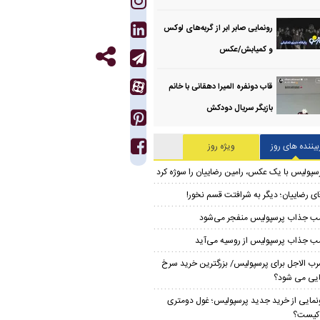
رونمایی صابر ابر از گربه‌های لوکس
و کمیابش/عکس
قاب دونفره المیرا دهقانی با خانم
بازیگر سریال دودکش
بیننده های روز
ویژه روز
سپولیس با یک عکس، رامین رضاییان را سوژه کرد
ای رضاییان؛ دیگر به شرافتت قسم نخور!
ب جذاب پرسپولیس منفجر می‌شود
ب جذاب پرسپولیس از روسیه می‌آید
ب الاجل برای پرسپولیس/ بزرگترین خرید سرخ
ایی می شود؟
نمایی از خرید جدید پرسپولیس؛ غول دومتری
ر کیست؟