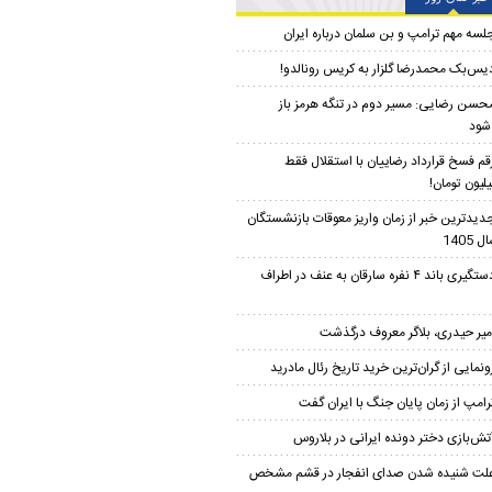
لسه مهم ترامپ و بن سلمان درباره ایران
یس‌بک محمدرضا گلزار به کریس رونالدو!
حسن رضایی: مسیر دوم در تنگه هرمز باز
شود
قم فسخ قرارداد رضاییان با استقلال فقط
دیدترین خبر از زمان واریز معوقات بازنشستگان
 1405
دستگیری باند ۴ نفره سارقان به عنف در اطراف
میر حیدری، بلاگر معروف درگذشت
ونمایی از گران‌ترین خرید تاریخ رئال مادرید
رامپ از زمان پایان جنگ با ایران گفت
تش‌بازی دختر دونده ایرانی در بلاروس
لت شنیده شدن صدای انفجار در قشم مشخص