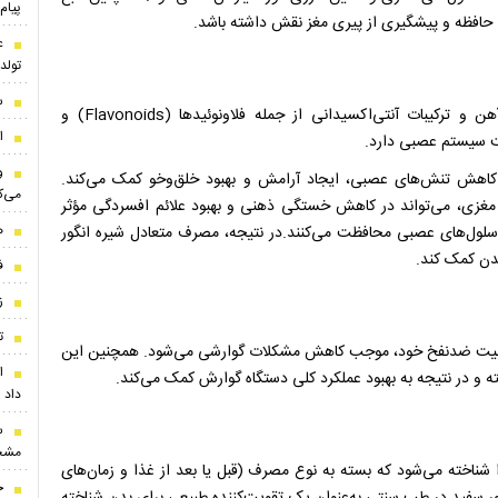
پیام 
ت حافظه و پیشگیری از پیری مغز نقش داشته باشد.
ع
تول
س
شیره انگور به دلیل داشتن مواد مغذی مهمی مانند منیزیم، آهن و ترکیبات آنتی‌اکسیدانی از جمله فلاونوئیدها (Flavonoids) و
ا
و
ه کاهش تنش‌های عصبی، ایجاد آرامش و بهبود خلق‌وخو کمک می‌کند.
می‌ک
 مغزی، می‌تواند در کاهش خستگی ذهنی و بهبود علائم افسردگی مؤثر
ه
ز سلول‌های عصبی محافظت می‌کنند.در نتیجه، مصرف متعادل شیره انگور
دن کمک کند.
ف
ز
ت
 خاصیت ضدنفخ خود، موجب کاهش مشکلات گوارشی می‌شود. همچنین این
ا
شته و در نتیجه به بهبود عملکرد کلی دستگاه گوارش کمک می‌کند.
داد
س
مشخ
 شناخته می‌شود که بسته به نوع مصرف (قبل یا بعد از غذا و زمان‌های
ج