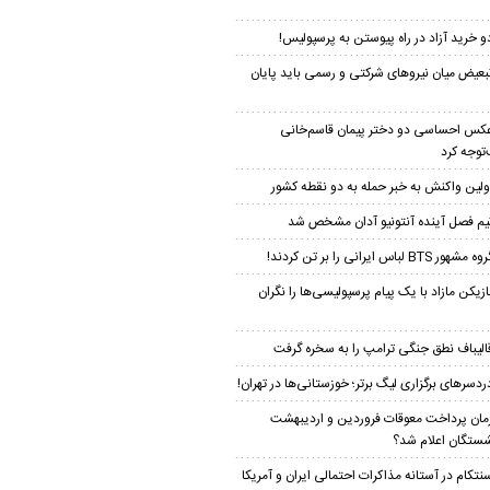
و خرید آزاد در راه پیوستن به پرسپولیس!
بعیض میان نیروهای شرکتی و رسمی باید پایان
کس احساسی دو دختر پیمان‌ قاسم‌خانی
توجه کرد
ولین واکنش به خبر حمله به دو نقطه کشور
یم فصل آینده آنتونیو آدان مشخص شد
ه مشهور BTS لباس ایرانی را بر تن کردند!
ازیکن مازاد با یک پیام پرسپولیسی‌ها را نگران
الیباف نطق جنگی ترامپ را به سخره گرفت
ردسرهای برگزاری لیگ برتر؛ خوزستانی‌ها در تهران!
مان پرداخت معوقات فروردین و اردیبهشت
شستگان اعلام شد؟
نتکام در آستانه مذاکرات احتمالی ایران و آمریکا