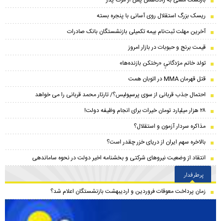
بازگشت مسی به زادگاهش پس از مرگ پدر
ریسک بزرگ استقلال روی آسانی با پنجره بسته
آخرین مهلت ثبت‌نام بیمه تکمیلی بازنشستگان بانک صادرات
قیمت برنج و حبوبات در بازار امروز
تولد خانم مژدگانیِِ «رختکن بازنده‌ها»
قتل قهرمان MMA در اتوبان همت
احتمال جذب قربانی از سوی پرسپولیس؟/ تارتار محمد قربانی را می خواهد
۲۸ هزار میلیارد تومان خیرات برای انجام وظیفه دولت!
مذاکره سردار آزمون و استقلال؟
بالاخره سهم ایران از دریای خزر چقدر است؟
انتقاد از وضعیت نیروهای شرکتی و بخشنامه اخیر دولت در نحوه ساماندهی
پرطرفدار
زمان پرداخت معوقات فروردین و اردیبهشت بازنشستگان اعلام شد؟