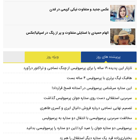
عکس جدید و متفاوت نیکی کریمی در لندن
الهام حمیدی با استایلی متفاوت و پر از رنگ در اسپانیا/عکس
پربیننده های روز
ویژه روز
تارتار این پدیده ۱۹ ساله را برای پرسپولیس از چنگ نساجی و تراکتور درآورد
هافبک لیگ برتری با پرسپولیس ۴ ساله بست
این ستاره سرشناس پرسپولیس در آستانه فسخ قرارداد!
سرمربی استقلالی دست روی ستاره جوان پرسپولیس گذاشت
تصمیم نهایی نساجی درباره فروش دانیال ایری و کسری طاهری
مخالفت سرمربی پرسپولیسی با انتقال دو ستاره به پرسپولیس
پرسپولیس دو ستاره جوان را صید کرد/این دو ستاره را پرسپولیسی بدانید
بختیاری‌زاده قید یک ستاره دیگر استقلال را هم زد