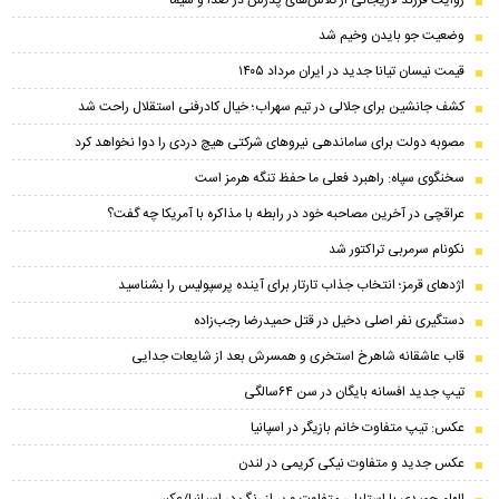
روایت فرزند لاریجانی از تلاش‌های پدرش در صدا و سیما
وضعیت جو بایدن وخیم شد
قیمت نیسان تیانا جدید در ایران مرداد ۱۴۰۵
کشف جانشین برای جلالی در تیم سهراب؛ خیال کادرفنی استقلال راحت شد
مصوبه دولت برای ساماندهی نیروهای شرکتی هیچ دردی را دوا نخواهد کرد
سخنگوی سپاه: راهبرد فعلی ما حفظ تنگه هرمز است
عراقچی در آخرین مصاحبه خود در رابطه با مذاکره با آمریکا چه گفت؟
نکونام سرمربی تراکتور شد
اژدهای قرمز؛ انتخاب جذاب تارتار برای آینده پرسپولیس را بشناسید
دستگیری نفر اصلی دخیل در قتل حمیدرضا رجب‌زاده
قاب عاشقانه شاهرخ استخری و همسرش بعد از شایعات جدایی
تیپ جدید افسانه بایگان در سن ۶۴سالگی
عکس: تیپ متفاوت خانم بازیگر در اسپانیا
عکس جدید و متفاوت نیکی کریمی در لندن