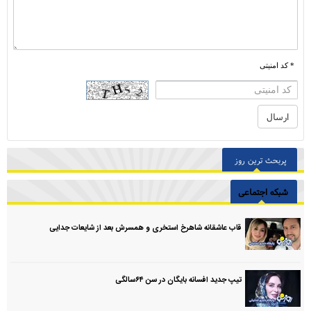
* کد امنیتی
پربحث ترین روز
شبکه اجتماعی
قاب عاشقانه شاهرخ استخری و همسرش بعد از شایعات جدایی
تیپ جدید افسانه بایگان در سن ۶۴سالگی