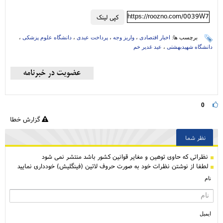
https://roozno.com/0039W7
کپی لینک
برچسب ها:
اخبار اقتصادی
،
واریز وجه
،
پرداخت عیدی
،
دانشگاه علوم پزشکی
،
دانشگاه شهیدبهشتی
،
عید غدیر خم
0
گزارش خطا
نظر شما
نظراتی كه حاوی توهین و مغایر قوانین کشور باشد منتشر نمی شود
لطفا از نوشتن نظرات خود به صورت حروف لاتین (فینگلیش) خودداری نمایید
نام
ایمیل