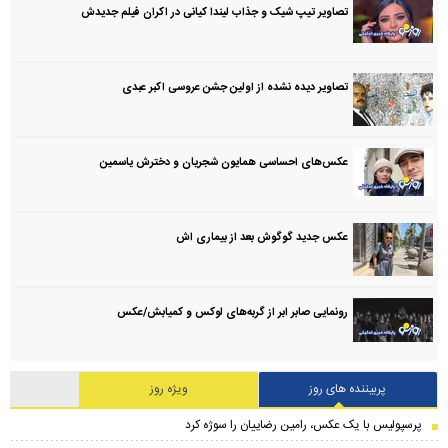
تصاویر تیپ شیک و جذاب لیندا کیانی در اکران فیلم جدیدش
تصاویر دیده نشده از اولین جشن عروسی اکبر عبدی
عکس‌های احساسی همایون شجریان و دخترش یاسمین
عکس جدید گوگوش بعد از بیماری اش
رونمایی صابر ابر از گربه‌های لوکس و کمیابش/عکس
پربیننده های روز
ویژه روز
پرسپولیس با یک عکس، رامین رضاییان را سوژه کرد