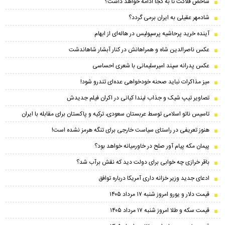
شاخص فلاکت تا به کجا ادامه خواهد داشت؟
شادمهر عقیلی به ایران برمی گردد؟
آینده خرید پرحاشیه‌ پرسپولیس در هاله‌ای از ابهام
عکس ناصرالدین شاه و همراهانش در کنار آبشار شاهاندشت
عکس پدرانه سپند امیرسلیمانی با شعری احساسی
میز مذاکرات نباید صحنه خودخواهی عده‌ای تندرو شود!
تصاویر تیپ شیک و جذاب لیندا کیانی در اکران فیلم جدیدش
تاسیس ناتو اسلامی توسط عربستان سعودی، ترکیه و پاکستان برای مقابله با ایران
هنوز تعریفی در راستای سیاست خارجی برای تنگه هرمز نشده است!
پیمان مکه پیام آور صلح در خاورمیانه خواهد بود؟
باقر خرازی چه خوابی برای دولت دید که نقش برآب شد؟
ادعای جدید وزیر خزانه داری آمریکا درباره توافق
قیمت دلار و یورو امروز شنبه ۱۷ مرداد ۱۴۰۵
قیمت سکه و طلا امروز شنبه ۱۷ مرداد ۱۴۰۵