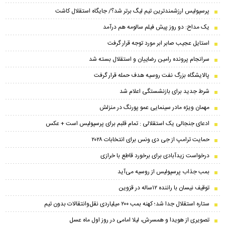
پرسپولیس ارزشمندترین تیم لیگ برتر شد؟/ جایگاه استقلال کاشت
یک مداح: دو روز پیش فیلم سالومه هم درآمد
استایل عجیب صابر ابر مورد توجه قرار گرفت
سرانجام پرونده رامین رضاییان و استقلال بسته شد
پالایشگاه بزرگ نفت روسیه هدف حمله قرار گرفت
شرط جدید برای بازنشستگی اعلام شد
مهمان ویژه مادر سینمایی عمو پورنگ در منزلش
ادعای جنجالی یک استقلالی : تمام قلبم برای پرسپولیس است + عکس
حمایت ترامپ از جی دی ونس برای انتخابات ۲۰۲۸
درخواست زیدآبادی برای برخورد قاطع با خرازی
بمب جذاب پرسپولیس از روسیه می‌آید
توقیف نیسان با راننده ۱۲ساله در قزوین
ستاره استقلال جدا شد؛ کهنه بمب ۲۰۰ میلیاردی نقل‌وانتقالات بدون تیم
تصویری از هویدا و همسرش، لیلا امامی در روز اول ماه عسل