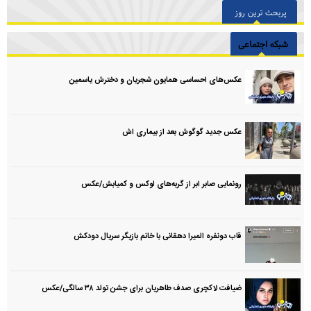
پربحث ترین روز
شبکه اجتماعی
عکس‌های احساسی همایون شجریان و دخترش یاسمین
عکس جدید گوگوش بعد از بیماری اش
رونمایی صابر ابر از گربه‌های لوکس و کمیابش/عکس
قاب دونفره المیرا دهقانی با خانم بازیگر سریال دودکش
ضیافت لاکچری صدف طاهریان برای جشن تولد ۳۸ سالگی‌/عکس