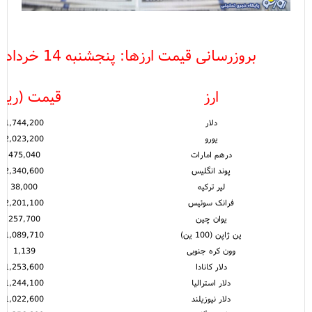
بروزرسانی قیمت ارزها: پنجشنبه 14 خرداد - 08:00
ارز
قیمت (ریال
دلار
1,744,200
یورو
2,023,200
درهم امارات
475,040
پوند انگلیس
2,340,600
لیر ترکیه
38,000
فرانک سوئیس
2,201,100
یوان چین
257,700
ین ژاپن (100 ین)
1,089,710
وون کره جنوبی
1,139
دلار کانادا
1,253,600
دلار استرالیا
1,244,100
دلار نیوزیلند
1,022,600