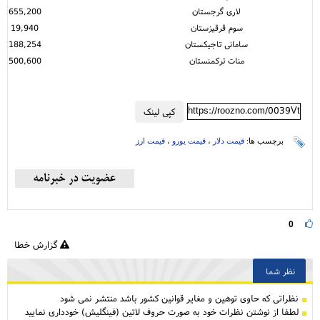
لاری گرجستان
655,200
سوم قرقیزستان
19,940
سامانی تاجیکستان
188,254
منات ترکمنستان
500,600
https://roozno.com/0039Vt
کپی لینک
برچسب ها:
قیمت دلار
،
قیمت یورو
،
قیمت ارز
0
گزارش خطا
نظر شما
نظراتی كه حاوی توهین و مغایر قوانین کشور باشد منتشر نمی شود
لطفا از نوشتن نظرات خود به صورت حروف لاتین (فینگلیش) خودداری نمایید