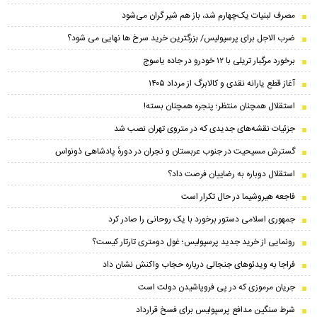
مصرف لبنیات یک‌چهارم شد، باز هم شیر گران می‌شود
ضرب الاجل برای پرسپولیس/ بزرگترین خرید سرخ ها نهایی می شود؟
برخورد مرگبار تریلی با ۱۲ خودرو در جاده یاسوج
آغاز قطع یارانه نقدی و کالابرگ از مرداد ۱۴۰۵
استقلال همچنان منتظر؛ پنجره همچنان بسته!
جزئیات نقشه‌های جدیدی که در متروی تهران نصب شد
گسترش مسیحیت در جنوب عربستان و نجران در دورهٔ پادشاهی ذونواس
استقلال دوباره به رضاییان فرصت داد؟
فاجعه هیروشیما در حال تکرار است
جمهوری اسلامی دستور برخورد با یک روحانی را صادر کرد
رونمایی از خرید جدید پرسپولیس؛ غول دومتری تارتار کیست؟
فراجا به ویدئوهای جنجالی درباره حجاب واکنش نشان داد
جریان مرموزی که در پی فروپاشیدن دولت است
شرط سنگین مدافع پرسپولیس برای فسخ قرارداد