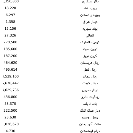
دلار سنگاپور
1,356,800
روپیه هند
18,220
روپیه پاکستان
6,297
دینار عراق
1,358
پوند سوریه
15,156
افغانی
27,326
کرون دانمارک
270,500
کرون سوئد
185,600
کرون نروژ
187,200
ریال عربستان
464,620
ریال قطر
495,614
ریال عمان
4,529,100
دینار کویت
5,678,447
دینار بحرین
4,629,736
رینگیت مالزی
436,800
بات تایلند
53,370
دلار هنگ کنگ
222,500
روبل روسیه
23,630
منات آذربایجان
1,026,670
درام ارمنستان
4,730