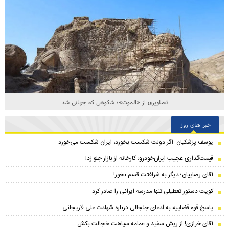
تصاویری از «الموت»؛ شکوهی که جهانی شد
خبر های روز
یوسف پزشکیان: اگر دولت شکست بخورد، ایران شکست می‌خورد
قیمت‌گذاری عجیب ایران‌خودرو؛ کارخانه از بازار جلو زد!
آقای رضاییان؛ دیگر به شرافتت قسم نخور!
کویت دستور تعطیلی تنها مدرسه ایرانی را صادر کرد
پاسخ قوه قضاییه به ادعای جنجالی درباره شهادت علی لاریجانی
آقای خرازی! از ریش سفید و عمامه سیاهت خجالت بکش