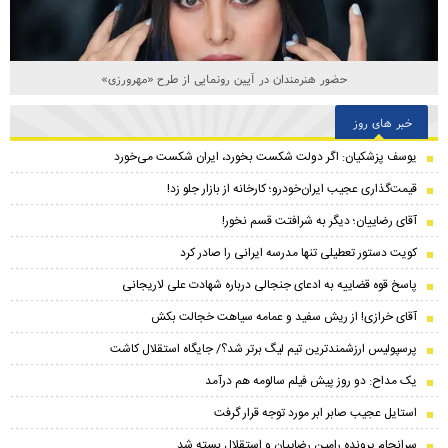
حضور هنرمندان در آیین رونمایی از طرح «مهرورزی»
خبر های روز
یوسف پزشکیان: اگر دولت شکست بخورد، ایران شکست می‌خورد
قیمت‌گذاری عجیب ایران‌خودرو؛ کارخانه از بازار جلو زد!
آقای رضاییان؛ دیگر به شرافتت قسم نخور!
کویت دستور تعطیلی تنها مدرسه ایرانی را صادر کرد
پاسخ قوه قضاییه به ادعای جنجالی درباره شهادت علی لاریجانی
آقای خرازی! از ریش سفید و عمامه سیاهت خجالت بکش
پرسپولیس ارزشمندترین تیم لیگ برتر شد؟/ جایگاه استقلال کاشت
یک مداح: دو روز پیش فیلم سالومه هم درآمد
استایل عجیب صابر ابر مورد توجه قرار گرفت
سرانجام پرونده رامین رضاییان و استقلال بسته شد