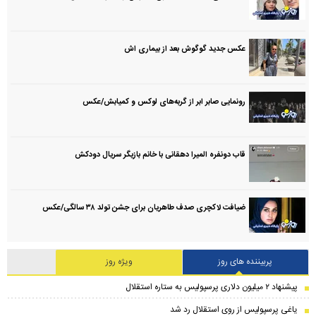
عکس جدید گوگوش بعد از بیماری اش
رونمایی صابر ابر از گربه‌های لوکس و کمیابش/عکس
قاب دونفره المیرا دهقانی با خانم بازیگر سریال دودکش
ضیافت لاکچری صدف طاهریان برای جشن تولد ۳۸ سالگی‌/عکس
پربیننده های روز
ویژه روز
پیشنهاد ۲ میلیون دلاری پرسپولیس به ستاره استقلال
یاغی پرسپولیس از روی استقلال رد شد