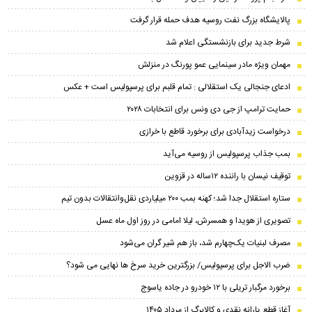
پالایشگاه بزرگ نفت روسیه هدف حمله قرار گرفت
شرط جدید برای بازنشستگی اعلام شد
مهمان ویژه مادر سینمایی عمو پورنگ در منزلش
ادعای جنجالی یک استقلالی : تمام قلبم برای پرسپولیس است + عکس
حمایت ترامپ از جی دی ونس برای انتخابات ۲۰۲۸
درخواست زیدآبادی برای برخورد قاطع با خرازی
بمب جذاب پرسپولیس از روسیه می‌آید
توقیف نیسان با راننده ۱۲ساله در قزوین
ستاره استقلال جدا شد؛ کهنه بمب ۲۰۰ میلیاردی نقل‌وانتقالات بدون تیم
تصویری از هویدا و همسرش، لیلا امامی در روز اول ماه عسل
مصرف لبنیات یک‌چهارم شد، باز هم شیر گران می‌شود
ضرب الاجل برای پرسپولیس/ بزرگترین خرید سرخ ها نهایی می شود؟
برخورد مرگبار تریلی با ۱۲ خودرو در جاده یاسوج
آغاز قطع یارانه نقدی و کالابرگ از مرداد ۱۴۰۵