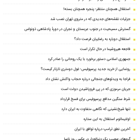
استقلال همچنان منتظر؛ پنجره همچنان بسته!
جزئیات نقشه‌های جدیدی که در متروی تهران نصب شد
گسترش مسیحیت در جنوب عربستان و نجران در دورهٔ پادشاهی ذونواس
استقلال دوباره به رضاییان فرصت داد؟
فاجعه هیروشیما در حال تکرار است
جمهوری اسلامی دستور برخورد با یک روحانی را صادر کرد
رونمایی از خرید جدید پرسپولیس؛ غول دومتری تارتار کیست؟
فراجا به ویدئوهای جنجالی درباره حجاب واکنش نشان داد
جریان مرموزی که در پی فروپاشیدن دولت است
شرط سنگین مدافع پرسپولیس برای فسخ قرارداد
تنها شیخ‌نشینی که نگاهی متفاوت به ایران دارد
اولتیماتوم استقلال به این ستاره
آخرین نطق ترامپ درباره توافق با ایران
گره‌های عجیب یک دنباله‌دار در عکس روز ناسا