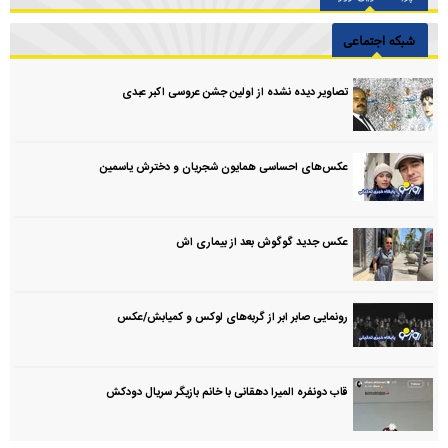
شبکه اجتماعی
تصاویر دیده نشده از اولین جشن عروسی اکبر عبدی
عکس‌های احساسی همایون شجریان و دخترش یاسمین
عکس جدید گوگوش بعد از بیماری اش
رونمایی صابر ابر از گربه‌های لوکس و کمیابش/عکس
قاب دونفره المیرا دهقانی با خانم بازیگر سریال دودکش