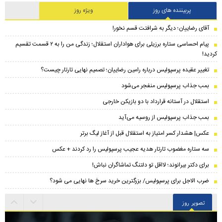
پربیننده های روز
ویژه روز
آقای رضاییان؛ دیگر به شرافتت قسم نخور!
پیام احساسی ستاره برزیلی برای هواداران استقلال؛ زندگی من را به ۲ قسمت تقسیم
کردید!
تغییر عقیده پرسپولیس درباره رامین رضاییان؛ تصمیم نهایی تارتار چیست؟
بمب جذاب پرسپولیس منفجر می‌شود
استقلال در آستانه قرارداد با دو بازیکن خارجی
بمب جذاب پرسپولیس از روسیه می‌آید
عکس| هشدار کسر امتیاز به استقلال قبل از آغاز لیگ برتر
سه ستاره مغضوب تارتار هدیه عجیب پرسپولیس را رد کردند + عکس
برای دکتر بیرانوند؛ لااقل تو دلتنگ تماشاگران نباش!
ضرب الاجل برای پرسپولیس/ بزرگترین خرید سرخ ها نهایی می شود؟
تصویر روز