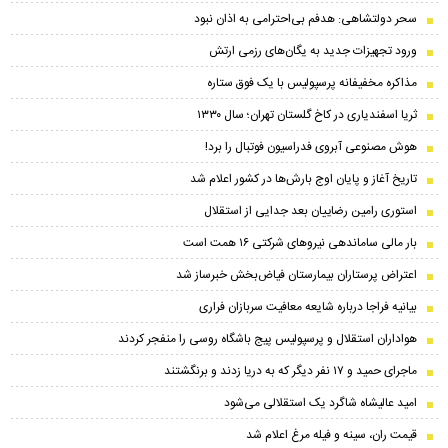
سحر دولتشاهی: هدفم بی‌احترامی به اذان نبود
ورود تجهیزات جدید به یگان‌های رزمی ارتش
مذاکره مخفیفانه پرسپولیس با یک فوق ستاره
ثریا اسفندیاری در کاخ گلستان تهران؛ سال ۱۳۳۰
هوش مصنوعی آبروی فدراسیون فوتبال را برد!
تاریخ آغاز و پایان اوج بارش‌ها در کشور اعلام شد
استوری رامین رضاییان بعد جدایی از استقلال
بار مالی ساماندهی نیروهای شرکتی ۱۶ همت است
اعتراض پرستاران بیمارستان فیاض‌بخش خبرساز شد
بیانیه فراجا درباره شایعه معافیت سربازان فراری
هواداران استقلال و پرسپولیس پیج باشگاه روسی را منفجر کردند
ماجرای حمید و ۱۷ نفر دیگر که به دریا زدند و برنگشتند
امید عالیشاه شاگرد یک استقلالی می‌شود
قیمت ران، سینه و فیله مرغ اعلام شد