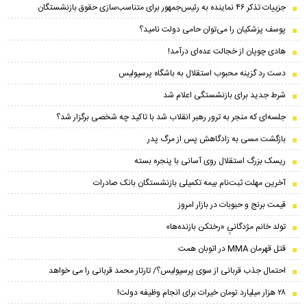
جزییات تذکر ۴۶ نماینده به رئیس‌جمهور برای متناسب‌سازی حقوق بازنشستگان
پوسف پزشکیان را می‌توان حامی دولت نامید؟
هادی چوپان از خجالت عده‌ای درآمد!
دست رد گزینه محبوب استقلال به باشگاه پرسپولیس
شرط جدید برای بازنشستگی اعلام شد
جلسه‌ای که منجر به ترور رهبر انقلاب شد با تاکید چه شخصی برگزار شد؟
بازگشت مسی به زادگاهش پس از مرگ پدر
ریسک بزرگ استقلال روی آسانی با پنجره بسته
آخرین مهلت ثبت‌نام بیمه تکمیلی بازنشستگان بانک صادرات
قیمت برنج و حبوبات در بازار امروز
تولد خانم مژدگانیِِ «رختکن بازنده‌ها»
قتل قهرمان MMA در اتوبان همت
احتمال جذب قربانی از سوی پرسپولیس؟/ تارتار محمد قربانی را می خواهد
۲۸ هزار میلیارد تومان خیرات برای انجام وظیفه دولت!