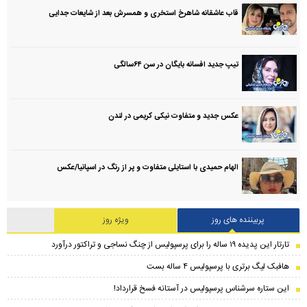
قاب عاشقانه شاهرخ استخری و همسرش بعد از شایعات جدایی
تیپ جدید افسانه بایگان در سن ۶۴سالگی
عکس جدید و متفاوت نیکی کریمی در لندن
الهام حمیدی با استایلی متفاوت و پر از رنگ در اسپانیا/عکس
پربیننده های روز
ویژه روز
تارتار این پدیده ۱۹ ساله را برای پرسپولیس از چنگ نساجی و تراکتور درآورد
هافبک لیگ برتری با پرسپولیس ۴ ساله بست
این ستاره سرشناس پرسپولیس در آستانه فسخ قرارداد!