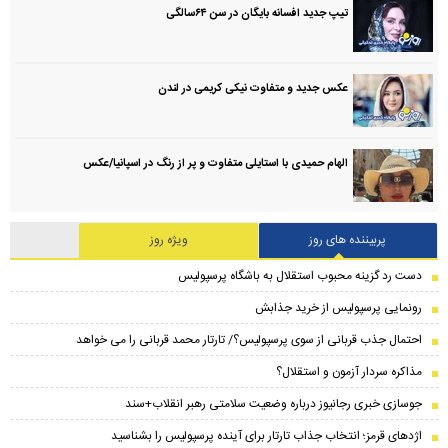
تیپ جدید افسانه بایگان در سن ۶۴سالگی
عکس جدید و متفاوت نیکی کریمی در لندن
الهام حمیدی با استایلی متفاوت و پر از رنگ در اسپانیا/عکس
پربیننده های روز
ویژه روز
دست رد گزینه محبوب استقلال به باشگاه پرسپولیس
رونمایی پرسپولیس از خرید جذابش
احتمال جذب قربانی از سوی پرسپولیس؟/ تارتار محمد قربانی را می خواهد
مذاکره سردار آزمون و استقلال؟
جوسازی خبری رجانیوز درباره وضعیت سلامتی رهبر انقلاب+سند
اژدهای قرمز؛ انتخاب جذاب تارتار برای آینده پرسپولیس را بشناسید