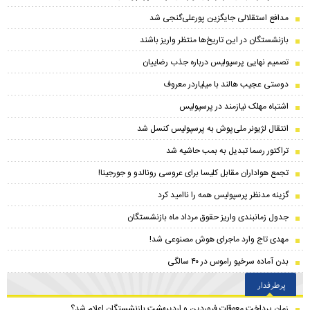
مدافع استقلالی جایگزین پورعلی‌گنجی شد
بازنشستگان در این تاریخ‌ها منتظر واریز باشند
تصمیم نهایی پرسپولیس درباره جذب رضاییان
دوستی عجیب هالند با میلیاردر معروف
اشتباه مهلک نیازمند در پرسپولیس
انتقال لژیونر ملی‌پوش به پرسپولیس کنسل شد
تراکتور رسما تبدیل به بمب حاشیه شد
تجمع هواداران مقابل کلیسا برای عروسی رونالدو و جورجینا!
گزینه مدنظر پرسپولیس همه را ناامید کرد
جدول زمانبندی واریز حقوق مرداد ماه بازنشستگان
مهدی تاج وارد ماجرای هوش مصنوعی شد!
بدن آماده سرخیو راموس در ۴۰ سالگی
پرطرفدار
زمان پرداخت معوقات فروردین و اردیبهشت بازنشستگان اعلام شد؟