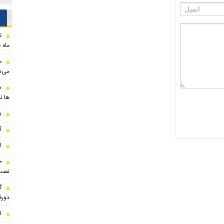
ت
ماه 
م
می‌ش
ض
ها ن
بر
آ
ا
ج
نصب
گ
دوره
ا