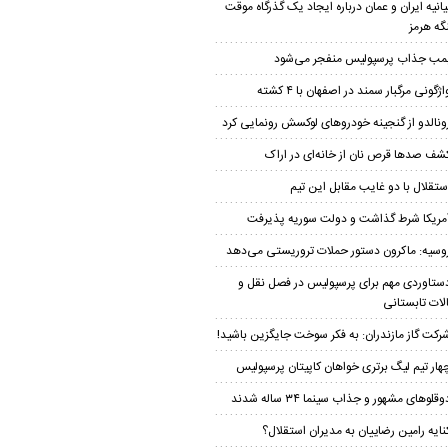
یانیه ایران و عمان درباره ایجاد یک گذرگاه موقت
نگه هرمز
مب جذاب پرسپولیس منفجر می‌شود
اژگونی مرگبار سمند در اصفهان با ۴ کشته
ونالدو از گنجینه خودروهای لوکسش رونمایی کرد
شف صدها قرص نان از خانه‌ای در اراک
ستقلال با دو غایب مقابل این تیم
مریکا شرط گذاشت و دولت سوریه پذیرفت
وسیه: ماکرون دستور حملات تروریستی می‌دهد
ستاوردی مهم برای پرسپولیس در فصل نقل و
الات تابستانی
رکت گاز مازندران: به فکر سوخت جایگزین باشید!
هار تیم لیگ برتری خواهان کاپیتان پرسپولیس
وقلوهای مشهور و جذاب سینما ۳۴ ساله شدند
نایه رامین رضاییان به مدیران استقلال؟