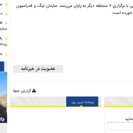
پر
استقلالی‌ها اوایل امسال تاکید داشتند با توجه به اینکه جام حذفی با برگزاری ۷ مسابقه دیگر به پایان می‌رسد، سازمان لیگ و فدراسیون
گ خورده است.
در
اق
ستاره
رق
پرداخ
بم
گزارش خطا
پربحث ترین روز
ایید