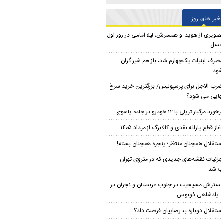
خبر های روز
صویری از هویدا و همسرش، لیلا امامی در روز اول
عسل
صرف لبنیات یک‌چهارم شد، باز هم شیر گران
ود
رب الاجل برای پرسپولیس/ بزرگترین خرید سرخ
هایی می شود؟
خورد مرگبار تریلی با ۱۲ خودرو در جاده یاسوج
غاز قطع یارانه نقدی و کالابرگ از مرداد ۱۴۰۵
ستقلال همچنان منتظر؛ پنجره همچنان بسته!
زئیات نقشه‌های جدیدی که در متروی تهران
 شد
سترش مسیحیت در جنوب عربستان و نجران در
ٔ پادشاهی ذونواس
ستقلال دوباره به رضاییان فرصت داد؟