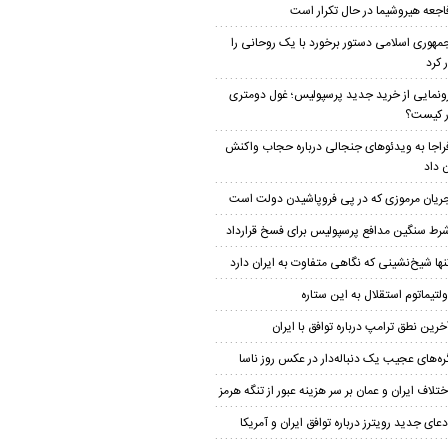
اجعه هیروشیما در حال تکرار است
مهوری اسلامی دستور برخورد با یک روحانی را
 کرد
ونمایی از خرید جدید پرسپولیس؛ غول دومتری
ار کیست؟
راجا به ویدئوهای جنجالی درباره حجاب واکنش
 داد
ریان مرموزی که در پی فروپاشیدن دولت است
رط سنگین مدافع پرسپولیس برای فسخ قرارداد
نها شیخ‌نشینی که نگاهی متفاوت به ایران دارد
ولتیماتوم استقلال به این ستاره
خرین نطق ترامپ درباره توافق با ایران
ره‌های عجیب یک دنباله‌دار در عکس روز ناسا
ختلاف ایران و عمان بر سر هزینه عبور از تنگه هرمز
دعای جدید رویترز درباره توافق ایران و آمریکا