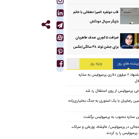
قاب دونفره المیرا دهقانی با خانم
بازیگر سریال دودکش
ضیافت لاکچری صدف طاهریان
برای جشن تولد ۳۸ سالگی‌/عکس
بیننده های روز
ویژه روز
پیشنهاد ۲ میلیون دلاری پرسپولیس به ستاره
ال
غی پرسپولیس از روی استقلال رد شد
مین رضاییان با یک استوری به جنگ بختیاری‌زاده
ن ستاره محبوب به پرسپولیس برگشت
جالی در پرسپولیس/ عالیشاه، پورعلی و سرلک،
پرسپولیس را رد کردند