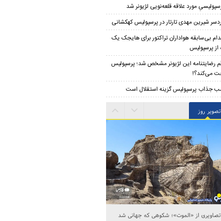
سپولیسیِ مورد علاقه قلعه‌نویی لژیونر شد
دسر شیرین مهدی تارتار در پرسپولیس کهکشانی
دام بی‌سابقه هواداران تراکتور برای هایجک یک
 از پرسپولیس
م رضایتنامه این لژیونر مشخص شد؛ پرسپولیس
ت می‌کند؟!
ب جذاب پرسپولیس گزینه استقلال است
تصویر روز
تصاویری از «الموت»؛ شکوهی که جهانی شد