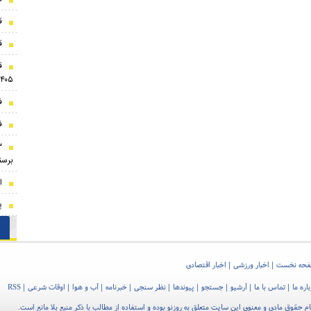
ق
قی
۱۴۰۵
فا
فا
برسن
ا
پ
حه نخست
اخبار ورزشی
اخبار اقتصادی
اره ما
تماس با ما
آرشیو
جستجو
پیوندها
نظر سنجی
خبرنامه
آب و هوا
اوقات شرعی
RSS
م حقوق مادی و معنوی این سایت متعلق به روزنو بوده و استفاده از مطالب با ذکر منبع بلا مانع است.