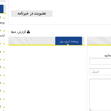
ا
پرسپ
ج
گزارش خطا
اردی
پربحث ترین روز
س
و
ایید
م
ث
ه
ت
ا
ب
ا