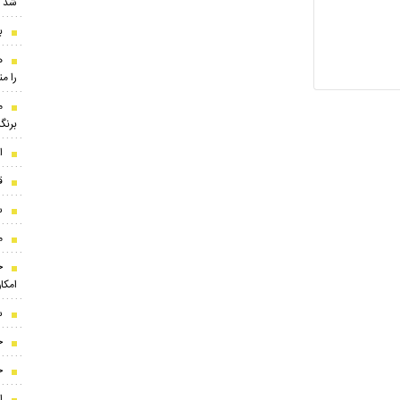
شد
ب
ه
را م
برنگ
ا
ق
س
م
ح
امکا
س
ج
ج
ا