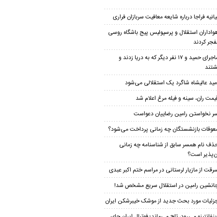
یانیه فراجا درباره شایعه معافیت سربازان فراری
واداران استقلال و پرسپولیس پیج باشگاه روسی
نفجر کردند
ماجرای حمید و ۱۷ نفر دیگر که به دریا زدند و
شتند
مید عالیشاه شاگرد یک استقلالی می‌شود
یمت ران، سینه و فیله مرغ اعلام شد
ر نخواستن رامین رضاییان دعواست
عوقات بازنشستگان چه زمانی پرداخت می‌شود؟
ذف نام همسر سابق از شناسنامه چه زمانی
ن‌پذیر است؟
رقت از مازیار لرستانی در مراسم ختم اکبر عبدی
انشین رامین در استقلال سریع مشخص شد!
زئیات مورد بحث جدید از موشک خیبرشکن ایران
ینفانتینو می‌رود، تاج می‌ماند؛ فوتبال ایران جای