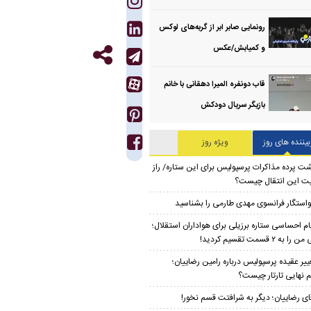
رونمایی صابر ابر از گربه‌های لوکس
و کمیابش/عکس
قاب دونفره المیرا دهقانی با خانم
بازیگر سریال دودکش
بیننده های روز
ویژه روز
ت پرده مذاکرات پرسپولیس برای این ستاره/ راز
ت این انتقال چیست؟
استگار فرانسوی مهدی طارمی را بشناسید
ام احساسی ستاره برزیلی برای هواداران استقلال؛
 به ۲ قسمت تقسیم کردید!
ییر عقیده پرسپولیس درباره رامین رضاییان؛
 نهایی تارتار چیست؟
ای رضاییان؛ دیگر به شرافتت قسم نخور!