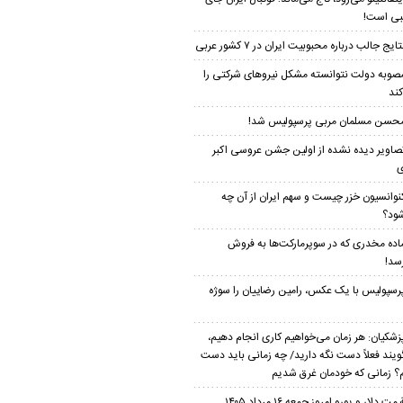
ی است!
تایج جالب درباره محبوبیت ایران در ۷ کشور عربی
صوبه دولت نتوانسته مشکل نیروهای شرکتی را
ند
حسن مسلمان مربی پرسپولیس شد!
صاویر دیده نشده از اولین جشن عروسی اکبر
ی
نوانسیون خزر چیست و سهم ایران از آن چه
ود؟
اده مخدری که در سوپرمارکت‌ها به فروش
سد!
رسپولیس با یک عکس، رامین رضاییان را سوژه
زشکیان: هر زمان می‌خواهیم کاری انجام دهیم،
ویند فعلاً دست نگه دارید/ چه زمانی باید دست
م؟ زمانی که خودمان غرق شدیم
یمت دلار و یورو امروز جمعه ۱۶ مرداد ۱۴۰۵