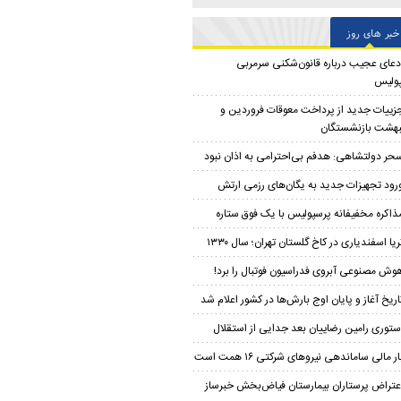
خبر های روز
دعای عجیب درباره قانون‌شکنی سرمربی
ولیس
زییات جدید از پرداخت معوقات فروردین و
بهشت بازنشستگان
حر دولتشاهی: هدفم بی‌احترامی به اذان نبود
رود تجهیزات جدید به یگان‌های رزمی ارتش
ذاکره مخفیفانه پرسپولیس با یک فوق ستاره
ریا اسفندیاری در کاخ گلستان تهران؛ سال ۱۳۳۰
وش مصنوعی آبروی فدراسیون فوتبال را برد!
اریخ آغاز و پایان اوج بارش‌ها در کشور اعلام شد
ستوری رامین رضاییان بعد جدایی از استقلال
ار مالی ساماندهی نیروهای شرکتی ۱۶ همت است
عتراض پرستاران بیمارستان فیاض‌بخش خبرساز