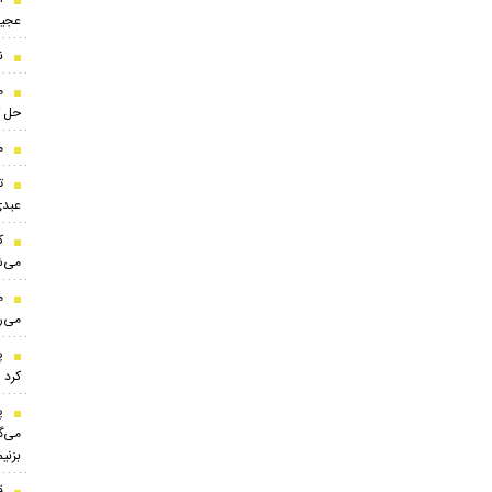
عجیب
ن
م
حل ک
م
ت
عبد
ک
می‌ش
م
می‌ر
پ
کرد
پ
می‌گ
بزنی
ق