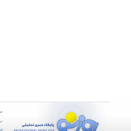
صف
درب
تما