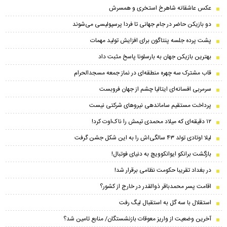
عکس عاشقانه شاهرخ استخری و همسرش
دو بازیکن حاضر در جام جهانی تا فردا پرسپولیسی می‌شوند
پشت پرده جلسه پنتاگون برای افزایش تولید مهمات
بهترین بازیکن جهان به بارسلونا پاسخ مثبت داد
قاب مشترک سه چهره منطقه‌ای در نماز جمعه مسجدالحرام
سرمربی افسانه‌ای ایتالیا چشم از جهان فروبست
پرداخت مستقیم ساماندهی نیروهای شرکتی نیست
۱۲ دقیقه‌ای که میلاد محمدی تیمش را ناک‌اوت کرد!
لیلا اوتادی تولد ۴۳ سالگی‌اش را به این شکل جشن گرفت
بازگشت برانکو ایوانکوویچ به دنیای فوتبال!
در بغداد تقریبا حکومت نظامی برقرار شد!
اقامت پسر محمدباقر ذوالقدر در خارج از کشور؟
استقلال با سه گل به استقبال لیگ رفت
آخرین وضعیت از واریز معوقات بازنشستگان/ منابع تامین شد؟