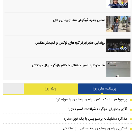
عکس جدید گوگوش بعد از بیماری اش
رونمایی صابر ابر از گربه‌های لوکس و کمیابش/عکس
قاب دونفره المیرا دهقانی با خانم بازیگر سریال دودکش
پربیننده های روز
ویژه روز
پرسپولیس با یک عکس، رامین رضاییان را سوژه کرد
آقای رضاییان؛ دیگر به شرافتت قسم نخور!
مذاکره مخفیفانه پرسپولیس با یک فوق ستاره
استوری رامین رضاییان بعد جدایی از استقلال