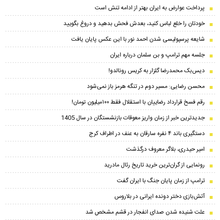
پرداخت عوارض به ایران بهتر از ادامه تنش است
خودتان را خلع لباس کنید، بعدش فحش بدهید و دروغ بگویید
شایعه پرسپولیسی شدن احمد نور با این عکس پایان یافت
جلسه مهم ترامپ و بن سلمان درباره ایران
دیس‌بک محمدرضا گلزار به کریس رونالدو!
محسن رضایی: مسیر دوم در تنگه هرمز باز نمی‌شود
رقم فسخ قرارداد رضاییان با استقلال فقط ۱۰۰میلیون تومان!
جدیدترین خبر از زمان واریز معوقات بازنشستگان در سال 1405
دستگیری باند ۴ نفره سارقان به عنف در اطراف کرج
امیر حیدری، بلاگر معروف درگذشت
رونمایی از گران‌ترین خرید تاریخ رئال مادرید
ترامپ از زمان پایان جنگ با ایران گفت
آتش‌بازی دختر دونده ایرانی در بلاروس
علت شنیده شدن صدای انفجار در قشم مشخص شد