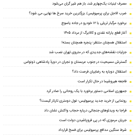
مصرف لبنیات یک‌چهارم شد، باز هم شیر گران می‌شود
ضرب الاجل برای پرسپولیس/ بزرگترین خرید سرخ ها نهایی می شود؟
برخورد مرگبار تریلی با ۱۲ خودرو در جاده یاسوج
آغاز قطع یارانه نقدی و کالابرگ از مرداد ۱۴۰۵
استقلال همچنان منتظر؛ پنجره همچنان بسته!
جزئیات نقشه‌های جدیدی که در متروی تهران نصب شد
گسترش مسیحیت در جنوب عربستان و نجران در دورهٔ پادشاهی ذونواس
استقلال دوباره به رضاییان فرصت داد؟
فاجعه هیروشیما در حال تکرار است
جمهوری اسلامی دستور برخورد با یک روحانی را صادر کرد
رونمایی از خرید جدید پرسپولیس؛ غول دومتری تارتار کیست؟
فراجا به ویدئوهای جنجالی درباره حجاب واکنش نشان داد
جریان مرموزی که در پی فروپاشیدن دولت است
شرط سنگین مدافع پرسپولیس برای فسخ قرارداد