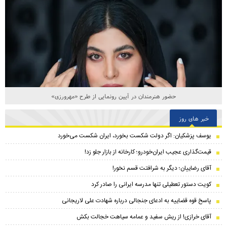
حضور هنرمندان در آیین رونمایی از طرح «مهرورزی»
خبر های روز
یوسف پزشکیان: اگر دولت شکست بخورد، ایران شکست می‌خورد
قیمت‌گذاری عجیب ایران‌خودرو؛ کارخانه از بازار جلو زد!
آقای رضاییان؛ دیگر به شرافتت قسم نخور!
کویت دستور تعطیلی تنها مدرسه ایرانی را صادر کرد
پاسخ قوه قضاییه به ادعای جنجالی درباره شهادت علی لاریجانی
آقای خرازی! از ریش سفید و عمامه سیاهت خجالت بکش