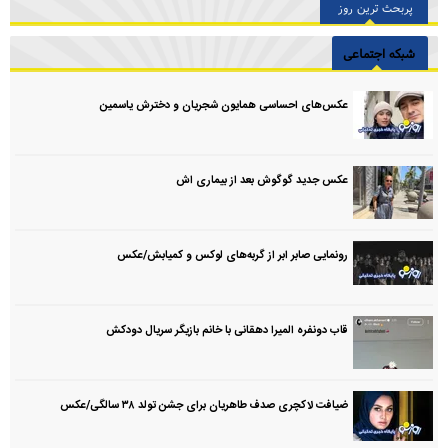
پربحث ترین روز
شبکه اجتماعی
عکس‌های احساسی همایون شجریان و دخترش یاسمین
عکس جدید گوگوش بعد از بیماری اش
رونمایی صابر ابر از گربه‌های لوکس و کمیابش/عکس
قاب دونفره المیرا دهقانی با خانم بازیگر سریال دودکش
ضیافت لاکچری صدف طاهریان برای جشن تولد ۳۸ سالگی‌/عکس