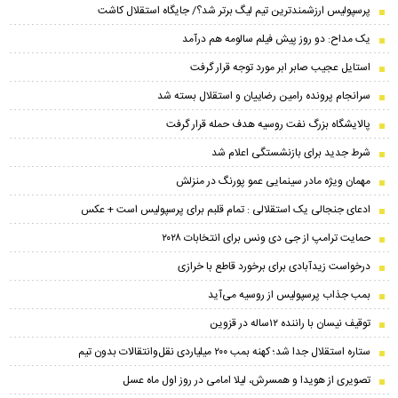
پرسپولیس ارزشمندترین تیم لیگ برتر شد؟/ جایگاه استقلال کاشت
یک مداح: دو روز پیش فیلم سالومه هم درآمد
استایل عجیب صابر ابر مورد توجه قرار گرفت
سرانجام پرونده رامین رضاییان و استقلال بسته شد
پالایشگاه بزرگ نفت روسیه هدف حمله قرار گرفت
شرط جدید برای بازنشستگی اعلام شد
مهمان ویژه مادر سینمایی عمو پورنگ در منزلش
ادعای جنجالی یک استقلالی : تمام قلبم برای پرسپولیس است + عکس
حمایت ترامپ از جی دی ونس برای انتخابات ۲۰۲۸
درخواست زیدآبادی برای برخورد قاطع با خرازی
بمب جذاب پرسپولیس از روسیه می‌آید
توقیف نیسان با راننده ۱۲ساله در قزوین
ستاره استقلال جدا شد؛ کهنه بمب ۲۰۰ میلیاردی نقل‌وانتقالات بدون تیم
تصویری از هویدا و همسرش، لیلا امامی در روز اول ماه عسل