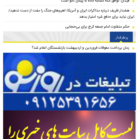
فیدان: توافق مکه مشابه ماده ۵ پیمان ناتو است
هشدار ظریف درباره مذاکرات ایران و آمریکا؛ اهرم‌های جنگ را مفت از دست ندهید/
ایران نباید برای «دفع شر» امتیاز بدهد
حکم متفاوت امام جمعه کرج برای بی‌حجابی
پرطرفدار
زمان پرداخت معوقات فروردین و اردیبهشت بازنشستگان اعلام شد؟