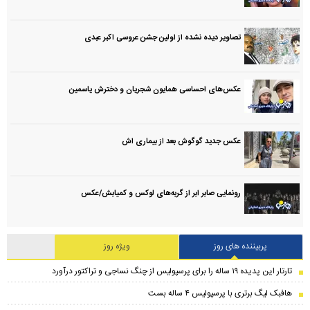
تصاویر دیده نشده از اولین جشن عروسی اکبر عبدی
عکس‌های احساسی همایون شجریان و دخترش یاسمین
عکس جدید گوگوش بعد از بیماری اش
رونمایی صابر ابر از گربه‌های لوکس و کمیابش/عکس
پربیننده های روز
ویژه روز
تارتار این پدیده ۱۹ ساله را برای پرسپولیس از چنگ نساجی و تراکتور درآورد
هافبک لیگ برتری با پرسپولیس ۴ ساله بست