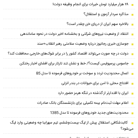
۲۸ هزار میلیارد تومان خیرات برای انجام وظیفه دولت!
مذاکره سردار آزمون و استقلال؟
بالاخره سهم ایران از دریای خزر چقدر است؟
انتقاد از وضعیت نیروهای شرکتی و بخشنامه اخیر دولت در نحوه ساماندهی
جوسازی خبری رجانیوز درباره وضعیت سلامتی رهبر انقلاب+سند
دولت در چه صورت می‌تواند اقتصاد کشور را در برابر شوک‌های خارجی محافظت کند؟
جاسوس پرسپولیس کیست؟/ خط و نشان تند تارتار برای افشای اخبار رختکن
اعمال محدودیت تردد و سوخت‌ بر خودروهای فرسوده تا مدل 85
افتتاح محلی نا امن برای حیوانات در بندر انزلی
ایران با اقتدارتر از گذشته در تنگه هرمز حضور دارد
اعلام مهلت ثبت‌نام بیمه تکمیلی برای بازنشستگان بانک صادرات
محدودیت‌های جدید خودروهای فرسوده تا مدل 1385
کالبدشکافی استقلال پیش از لیگ بیست‌و‌ششم، تیم سهراببا چه وضعیتی وارد لیگ
می‌شود؟