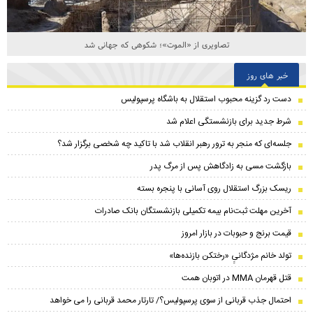
تصاویری از «الموت»؛ شکوهی که جهانی شد
خبر های روز
دست رد گزینه محبوب استقلال به باشگاه پرسپولیس
شرط جدید برای بازنشستگی اعلام شد
جلسه‌ای که منجر به ترور رهبر انقلاب شد با تاکید چه شخصی برگزار شد؟
بازگشت مسی به زادگاهش پس از مرگ پدر
ریسک بزرگ استقلال روی آسانی با پنجره بسته
آخرین مهلت ثبت‌نام بیمه تکمیلی بازنشستگان بانک صادرات
قیمت برنج و حبوبات در بازار امروز
تولد خانم مژدگانیِِ «رختکن بازنده‌ها»
قتل قهرمان MMA در اتوبان همت
احتمال جذب قربانی از سوی پرسپولیس؟/ تارتار محمد قربانی را می خواهد