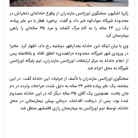
زکریا اشکپور، سخنگوی اورژانس مازندران از وقوع حادثه‌ای دلخراش در
محدوده شیرگاه سوادکوه خبر داد و گفت: برخورد قطار با دو عابر پیاده،
یک زن ۲۴ ساله را به کام مرگ کشاند و مرد ۳۵ ساله‌ای را راهی
بیمارستان کرد
وی با بیان اینکه این حادثه بعدازظهر دوشنبه رخ داد، اظهار کرد: ماجرا
در ورودی شهر شیرگاه، محدوده «راهبندی» اتفاق افتاد و بلافاصله پس
از اعلام حادثه به مرکز ارتباطات اورژانس مازندران، تیم پایگاه اورژانس
شیرگاه به محل اعزام شد.
سخنگوی اورژانس مازندران با تأسف از جزئیات این حادثه گفت: در این
سانحه، یک عابر پیاده خانم ۲۴ ساله به دلیل شدت جراحات وارده در دم
جان باخت. همچنین یک آقای ۳۵ ساله دیگر که در این حادثه مصدوم
شده بود، پس از دریافت اقدامات درمانی پیش بیمارستانی در محل
حادثه، توسط تیم اورژانس به بیمارستان رازی قائمشهر منتقل شد.