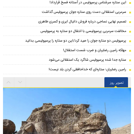
این ستاره سرشناس پرسپولیس در آستانه فسخ قرارداد!
سرمربی استقلالی دست روی ستاره جوان پرسپولیس گذاشت
تصمیم نهایی نساجی درباره فروش دانیال ایری و کسری طاهری
مخالفت سرمربی پرسپولیسی با انتقال دو ستاره به پرسپولیس
پرسپولیس دو ستاره جوان را صید کرد/این دو ستاره را پرسپولیسی بدانید
مهلکه رامین رضاییان و ضرب شست استقلال!
ستاره جدا شده پرسپولیس شاگرد یک استقلالی می‌شود
رامین رضاییان؛ ستاره‌ای که خداحافظی کردن بلد نیست!
تصویر روز