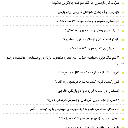
شرکت گاز مازندران: به فکر سوخت جایگزین باشید!
چهار تیم لیگ برتری خواهان کاپیتان پرسپولیس
دوقلوهای مشهور و جذاب سینما ۳۴ ساله شدند
کنایه رامین رضاییان به مدیران استقلال؟
بازیگر آقای قاضی از خانواده‌اش رونمایی کرد
قدیمی‌ترین لامپ جهان ۱۲۵ ساله شد
۴ تیم لیگ برتری خواهان جذب این ستاره مغضوب تارتار در پرسپولیس؛‌ عالیشاه در تیم
مدعی؟
ایران پیش از مذاکرات یک سیگنال مهم فرستاد
کارزار کنسل کردن کنسرت بیژن مرتضوی راه افتاد؟
استقلال در آستانه قرارداد با دو بازیکن خارجی
عکسی از نجم‌الدین شریعتی و پسرش در سفر به کربلا
سه ستاره مغضوب تارتار هدیه عجیب پرسپولیس را رد کردند + عکس
سوال عجیب آزمون تیزهوشان ششم سوژه شد
راه جدید بیرانوند برای فرار از خدمت سربازی