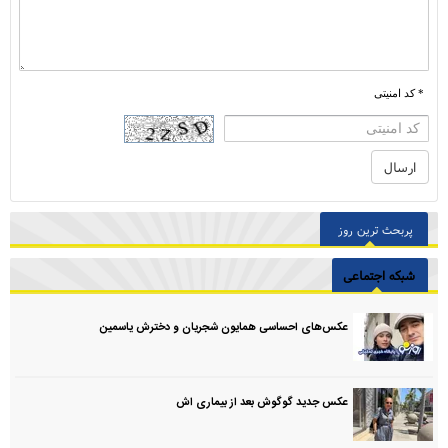
* کد امنیتی
پربحث ترین روز
شبکه اجتماعی
عکس‌های احساسی همایون شجریان و دخترش یاسمین
عکس جدید گوگوش بعد از بیماری اش