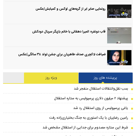
رونمایی صابر ابر از گربه‌های لوکس و کمیابش/عکس
قاب دونفره المیرا دهقانی با خانم بازیگر سریال دودکش
ضیافت لاکچری صدف طاهریان برای جشن تولد ۳۸ سالگی‌/عکس
پربیننده های روز
ویژه روز
بمب نقل‌وانتقالات استقلال منفجر شد
پیشنهاد ۲ میلیون دلاری پرسپولیس به ستاره استقلال
یاغی پرسپولیس از روی استقلال رد شد
رامین رضاییان با یک استوری به جنگ بختیاری‌زاده رفت
شرط این ستاره مصدوم برای جدایی از استقلال مشخص شد