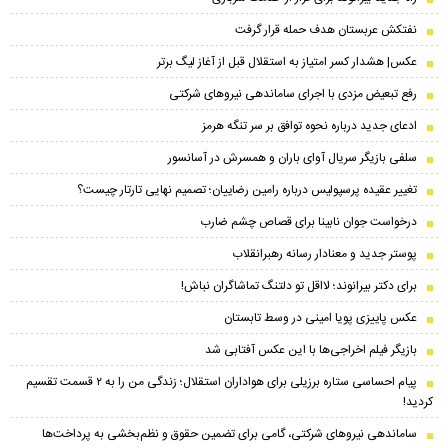
نفتکش عربستان هدف حمله قرار گرفت
عکس| هشدار کسر امتیاز به استقلال قبل از آغاز لیگ برتر
رفع تبعیض مزدی با اجرای ساماندهی نیروهای شرکتی
ادعای جدید درباره نحوه توافق بر سر تنگه هرمز
سلفی بازیگر سریال آوای باران و همسرش در آسانسور
تغییر عقیده پرسپولیس درباره رامین رضاییان؛ تصمیم نهایی تارتار چیست؟
درخواست جوان نابینا برای قصاص چشم ضارب
پوستر جدید و معنادار رسانه رهبرانقلاب
برای دکتر بیرانوند؛ لااقل تو دلتنگ تماشاگران نباش!
عکس پاییزی پویا امینی در وسط تابستان
بازیگر فیلم اخراجی‌ها با این عکس آفتابی شد
پیام احساسی ستاره برزیلی برای هواداران استقلال؛ زندگی من را به ۲ قسمت تقسیم
کردید!
ساماندهی نیروهای شرکتی، گامی برای تضمین حقوق و نظم‌بخشی به پرداخت‌ها