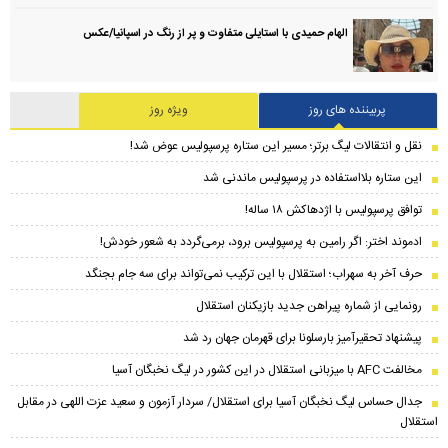
الهام حمیدی با استایلی متفاوت و پر از رنگ در اسپانیا/عکس
پربیننده های روز
ویژه روز
نقل و انتقالات لیگ برتر؛ مسیر این ستاره پرسپولیس عوض شد!
این ستاره بلااستفاده در پرسپولیس ماندنی شد
توافق پرسپولیس با اژدهاکش ۱۸ ساله!
ادموند اختر: اگر رامین به پرسپولیس برود، برمی‌گردد به شعور خودش!
حرف آخر به سهراب؛ استقلال با این ترکیب نمی‌تواند برای سه جام بجنگد
رونمایی از شماره پیراهن جدید بازیکنان استقلال
پیشنهاد تحقیرآمیز بارسلونا برای قهرمان جهان رد شد
مخالفت AFC با میزبانی استقلال در این کشور در لیگ نخبگان آسیا
جدال حساس لیگ نخبگان آسیا برای استقلال/ سردار آزمون و سعید عزت اللهی در مقابل
استقلال