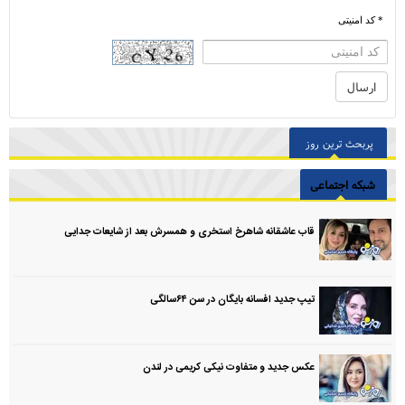
* کد امنیتی
پربحث ترین روز
شبکه اجتماعی
قاب عاشقانه شاهرخ استخری و همسرش بعد از شایعات جدایی
تیپ جدید افسانه بایگان در سن ۶۴سالگی
عکس جدید و متفاوت نیکی کریمی در لندن