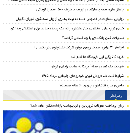
سکوت همتی بعد از اختلال بانک ها/ چه کسی پاسخگوی بحران شبکه بانکی است؟!
پاساژ سازی بیمه پاسارگاد در ارومیه با هزینه ۱۵۰۰ میلیارد تومانی
روایتی متفاوت در خصوص حمله به بیت رهبری از زبان سخنگوی شورای نگهبان
خبری توپ برای استقلالی ها/ بختیاری‌زاده یک پدیده جدید برای استقلال پیدا کرد
تسهیلات کلان بانک دی را چه کسانی گرفتند؟
افزایش ۳ برابری قیمت روغن موتور شرکت نفت‌پارس در یکسال !
خرید کالابرگی این فروشگاه‌ها قطع شد
شهادت یک نفر در حمله آمریکا به سایت راداری کرمان
شرایط ثبت نام فروش فوری خودرو‌های وارداتی مرداد ۱۴۰۵
ماجرای ساره نتانیاهو و پیرمرد ۶۰ ساله چیست؟
پرطرفدار
زمان پرداخت معوقات فروردین و اردیبهشت بازنشستگان اعلام شد؟