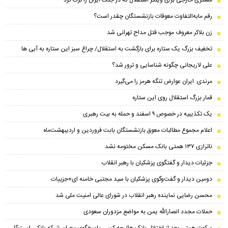
مشتری خارجی برای وینگر استقلال که در جنگ ایران را ترک کرد
رقم مابه‌التفاوت معوقات بازنشستگان چقدر است؟
زن بلاکر معروف موجب قتل مداح تهرانی شد
تخفیف بزرگ یک ستاره برای بازگشت به استقلال/ چراغ سبز این ستاره به آبی ها
علی لاریجانی چگونه شناسایی و ترور شد؟
مرندی: ایران عوارض تنگه هرمز را می‌گیرد
قمار بزرگ استقلال روی این ستاره
یک تکذیبیه در خصوص ۹ اسفند و حمله به بیت رهبری
اعلام مجموع مطالبات معوق بازنشستگان بابت فروردین و اردیبهشت‌ماه
ناترازی ۱۳۷ همتی بانک مسکن مختومه نشد
جزئیات دیدار و گفتگوی پزشکیان با رهبر انقلاب
دومین دیدار و گفت‌وگوی پزشکیان با سید مجتبی خامنه ای+جزییات
محسن رضایی نماینده رهبر انقلاب در شورای عالی امنیت ملی شد
حملات مجدد انصارالله یمن به مواضع مزدوران سعودی