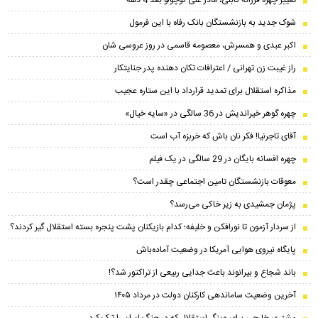
تغییر چهره فرزانه کابلی، مادر علی کوچولو بعد 4 دهه
شوک جدید به بازنشستگان بانک رفاه با این فرمول
اکبر عبدی و همسرش، معصومه قاسمی در روز عروسی شان
راز غیبت زن تهرانی / اعترافات تکان دهنده پدر جنایتکار
مذاکره استقلال برای تمدید قرارداد با این ستاره عجیب
چهره گوهر خیراندیش در 36 سالگی در «سایه خیال»
آقای تاجرنیا! فکر نان باش که خربزه آب است
چهره افسانه بایگان در 29 سالگی در یک فیلم
معوقات بازنشستگان تامین اجتماعی چقدر است؟
پژمان جمشیدی به زیر خاکی می‌رسد؟
از سردار آزمون تا نورافکن و خلیفه؛ کدام بازیکنان پشت پنجره بسته استقلال گیر کردند؟
پایگاه نیروی هوایی آمریکا در وضعیت آماده‌باش
باند شجاع و بیرانوند باعث جدایی ربیعی از تراکتور شد؟!
آخرین وضعیت ساماندهی کارکنان دولت در مرداد ۱۴۰۵