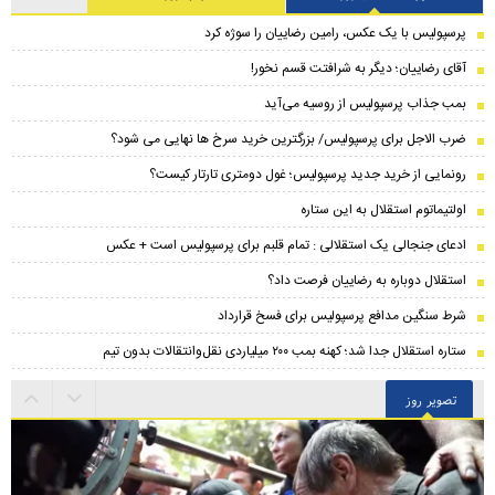
پرسپولیس با یک عکس، رامین رضاییان را سوژه کرد
آقای رضاییان؛ دیگر به شرافتت قسم نخور!
بمب جذاب پرسپولیس از روسیه می‌آید
ضرب الاجل برای پرسپولیس/ بزرگترین خرید سرخ ها نهایی می شود؟
رونمایی از خرید جدید پرسپولیس؛ غول دومتری تارتار کیست؟
اولتیماتوم استقلال به این ستاره
ادعای جنجالی یک استقلالی : تمام قلبم برای پرسپولیس است + عکس
استقلال دوباره به رضاییان فرصت داد؟
شرط سنگین مدافع پرسپولیس برای فسخ قرارداد
ستاره استقلال جدا شد؛ کهنه بمب ۲۰۰ میلیاردی نقل‌وانتقالات بدون تیم
تصویر روز