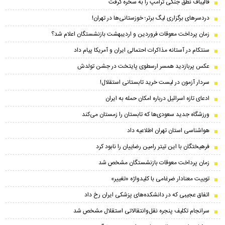
قالیباف نطق جنگی ترامپ را به سخره گرفت
دردسرهای برگزاری لیگ برتر؛ خوزستانی‌ها در تهران!
زمان پرداخت معوقات فروردین و اردیبهشت بازنشستگان اعلام شد؟
سنتکام در آستانه مذاکرات احتمالی ایران و آمریکا پیام داد
عکس پربازدید همسر ارسطوی پایتخت در جشن تولدش
سردار آزمون در لیست خرید تابستانی استقلال!
ادعای تازه اسرائیل درباره امکان حمله به ایران
ورزشگاه جدید سعودی‌ها که تابستان را زمستان می‌کند
هواشناسی استان تهران اطلاعیه داد
فرهیختگان با این تیتر رامین رضاییان را نابود کرد
زمان پرداخت معوقات بازنشستگان مشخص شد
توییت معنادار ضرغامی با کلیدواژه «تغییر»
اتفاق عجیبی که در دانشکده‌های پزشکی ایران رخ داد
سرانجام تکلیف پنجره نقل‌وانتقالاتی استقلال مشخص شد