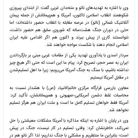
وی با اشاره به تهدیدهای ناتو و متحدان غربی گفت: از ابتدای پیروزی
شکوهمند انقلاب اسلامی تاکنون، آمریکا و هم‌پیمانانش از جمله پیمان
آتلانتیک شمالی (ناتو) در عرصه مقابله با انقلاب حضور داشته‌اند؛ اما
حتی در دوران جنگ هشت‌ساله که شوروی سابق هم حضور داشت،
نتوانستند کاری از پیش ببرند و اکنون هم اگر اقدامی علیه ایران
اسلامی انجام دهند با شکست مواجه خواهند شد.
سردار اسدی با یادآوری تهدید یکی از مقامات غربی مبنی بر بازگرداندن
ایران به عصر حجر، تصریح کرد: پیام ما این است که حتی اگر هیچ چیز
نداشته باشیم، با سنگ به جنگ آمریکا می‌رویم؛ زیرا ما اهل تسلیم‌شدن
در مقابل آمریکا نیستیم.
معاون بازرسی قرارگاه مرکزی خاتم‌الانبیاء (ص) با هشدار نسبت به
محاسبات غلط دشمن آمریکایی-صهیونی و همپیمانانشان، تأکید کرد:
آمریکا فقط خواهان تسلیم کامل ما است و ملت ایران هم هرگز تسلیم
نخواهد شد.
وی در پایان با اشاره به اینکه مذاکره با آمریکا مشکلات معیشتی را حل
نمی‌کند، خاطرنشان کرد: وقتی تسلیم در کار نیست، جنگ در پیش
است؛ بنابراین ما منتظریم و مشکلی با جنگ نداریم؛ لذا اگر ناتو هم در