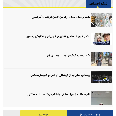
شبکه اجتماعی
تصاویر دیده نشده از اولین جشن عروسی اکبر عبدی
عکس‌های احساسی همایون شجریان و دخترش یاسمین
عکس جدید گوگوش بعد از بیماری اش
رونمایی صابر ابر از گربه‌های لوکس و کمیابش/عکس
قاب دونفره المیرا دهقانی با خانم بازیگر سریال دودکش
پربیننده های روز
ویژه روز