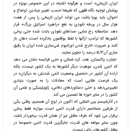
ایران تاریخی» است و هرگونه اشتباه در این خصوص بویژه در
پوشش توجیه نگاه فقهی که طبیعتا حسب تغییر بنیادین اوضاع و
احوال، باید پویا باشد، می تواند ایران تاریخی را پس از هفت
هزار سال در ورطه نابودی به نفع «راهبرد اسرائیل بزرگ» قرار
دهد. متاسفانه رخ نمایی صداهای نفوذی باعث شده حتی برخی
کشورها که ترامپ ازآنها با لفظ بوقلمون یادکرده است، دهان باز
کنند و ضرورت خارج شدن اورانیوم غنی‌سازی شده ایران یا رقیق
سازی آن۵/۳ درصد را تجویز نمایند.
تجارب پاکستان، هند، کره شمالی و حتی فرانسه نشان می دهد
که اتمی شدن، موهبت دیگر کشورها به یک کشور نیست، بلکه
اراده آن کشور در «تحمیل وضعیت اتمی شدنش به دیگران» در
یک فرصت طلایی است که معادلات را به صورت بنیادی
تغییرمی‌دهد و حتی دستاوردهای دفاعی، ژئوپلیتیکی و علمی آن
کشور را در سایر حوزه ها تضمین می کند.
در آنارشیسم بین المللی که اکنون در اوج آن هستیم، وقتی یکی
از طرفین متخاصم دارای قدرت اتمی است، موازنه فقط زمانی
برقرار می شود که طرف مقابل نیز از همان قدرت برخوردار باشد،
چون سایر مولفه های قدرت، جایگزین قدرت اتمی خصوصا در
مقابل کشورهای یاغی نیست.