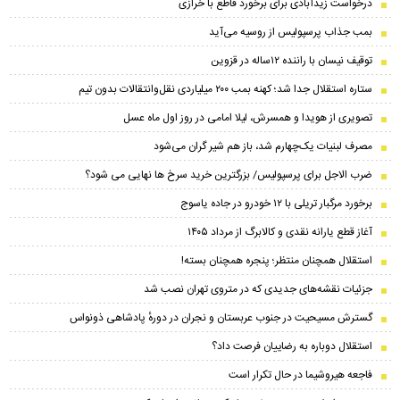
درخواست زیدآبادی برای برخورد قاطع با خرازی
بمب جذاب پرسپولیس از روسیه می‌آید
توقیف نیسان با راننده ۱۲ساله در قزوین
ستاره استقلال جدا شد؛ کهنه بمب ۲۰۰ میلیاردی نقل‌وانتقالات بدون تیم
تصویری از هویدا و همسرش، لیلا امامی در روز اول ماه عسل
مصرف لبنیات یک‌چهارم شد، باز هم شیر گران می‌شود
ضرب الاجل برای پرسپولیس/ بزرگترین خرید سرخ ها نهایی می شود؟
برخورد مرگبار تریلی با ۱۲ خودرو در جاده یاسوج
آغاز قطع یارانه نقدی و کالابرگ از مرداد ۱۴۰۵
استقلال همچنان منتظر؛ پنجره همچنان بسته!
جزئیات نقشه‌های جدیدی که در متروی تهران نصب شد
گسترش مسیحیت در جنوب عربستان و نجران در دورهٔ پادشاهی ذونواس
استقلال دوباره به رضاییان فرصت داد؟
فاجعه هیروشیما در حال تکرار است