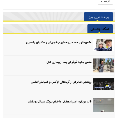
پربحث ترین روز
شبکه اجتماعی
عکس‌های احساسی همایون شجریان و دخترش یاسمین
عکس جدید گوگوش بعد از بیماری اش
رونمایی صابر ابر از گربه‌های لوکس و کمیابش/عکس
قاب دونفره المیرا دهقانی با خانم بازیگر سریال دودکش