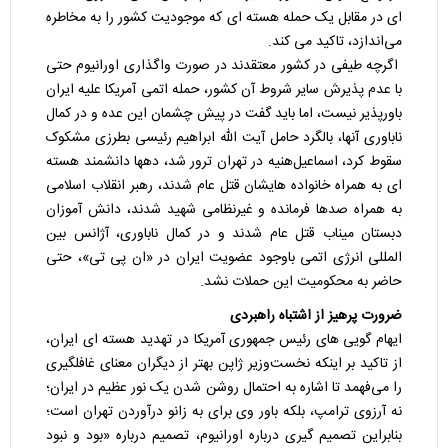
ای در مقابل یک حمله هسته ای که موجودیت کشور را به مخاطره
می‌اندازد، تاکید می کند.
اگرچه طیفی در کشور معتقدند در صورت واگذاری اورانیوم حتی
با عدم پذیرش سایر شروط آن کشور، حمله اتمی آمریکا علیه ایران
باورپذیر نیست، اما باید گفت در پیش چشمان این عده و در کمال
ناباوری آنها، بالگرد حامل آیت الله ابراهیم رئیسی بطرزی مشکوک
سقوط کرد، اسماعیل‌هنیه در تهران ترور شد، دهها دانشمند هسته
ای به همراه خانواده هایشان قتل عام شدند، رهبر انقلاب اسلامی
به همراه صدها فرمانده و غیرنظامی شهید شدند، دانش آموزان
دبستان میناب قتل عام شدند و در کمال ناباوری، آژانس بین
المللی انرژی اتمی باوجود عضویت ایران در «ان پی تی»، حتی
حاضر به محکومیت این حملات نشد.
ضرورت پرهیز از اشتباه راهبردی
ایهام گویی های رئیس جمهوری آمریکا در تهدید هسته ای ایران،
از تاکید بر اینکه نخست‌وزیر ژاپن بهتر از دیگران معنای غافلگیری
را می‌فهمد تا اشاره به احتمال روشن شدن یک نور عظیم در ایران؛
نه آرزوی ترامپ، بلکه باور وی برای به زانو درآوردن تهران است؛
بنابراین تصمیم گیری درباره اورانیوم، تصمیم درباره «بود و نبود