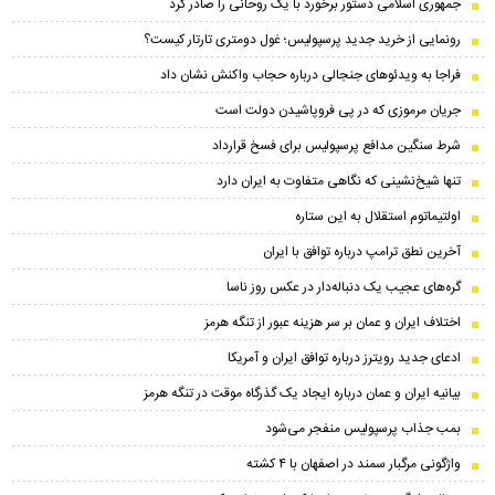
جمهوری اسلامی دستور برخورد با یک روحانی را صادر کرد
رونمایی از خرید جدید پرسپولیس؛ غول دومتری تارتار کیست؟
فراجا به ویدئوهای جنجالی درباره حجاب واکنش نشان داد
جریان مرموزی که در پی فروپاشیدن دولت است
شرط سنگین مدافع پرسپولیس برای فسخ قرارداد
تنها شیخ‌نشینی که نگاهی متفاوت به ایران دارد
اولتیماتوم استقلال به این ستاره
آخرین نطق ترامپ درباره توافق با ایران
گره‌های عجیب یک دنباله‌دار در عکس روز ناسا
اختلاف ایران و عمان بر سر هزینه عبور از تنگه هرمز
ادعای جدید رویترز درباره توافق ایران و آمریکا
بیانیه ایران و عمان درباره ایجاد یک گذرگاه موقت در تنگه هرمز
بمب جذاب پرسپولیس منفجر می‌شود
واژگونی مرگبار سمند در اصفهان با ۴ کشته