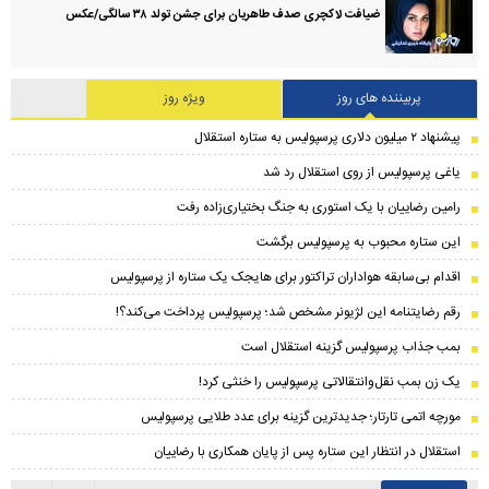
ضیافت لاکچری صدف طاهریان برای جشن تولد ۳۸ سالگی‌/عکس
پربیننده های روز
ویژه روز
پیشنهاد ۲ میلیون دلاری پرسپولیس به ستاره استقلال
یاغی پرسپولیس از روی استقلال رد شد
رامین رضاییان با یک استوری به جنگ بختیاری‌زاده رفت
این ستاره محبوب به پرسپولیس برگشت
اقدام بی‌سابقه هواداران تراکتور برای هایجک یک ستاره از پرسپولیس
رقم رضایتنامه این لژیونر مشخص شد؛ پرسپولیس پرداخت می‌کند؟!
بمب جذاب پرسپولیس گزینه استقلال است
یک زن بمب نقل‌وانتقالاتی پرسپولیس را خنثی کرد!
مورچه اتمی تارتار؛ جدیدترین گزینه برای عدد طلایی پرسپولیس
استقلال در انتظار این ستاره پس از پایان همکاری با رضاییان