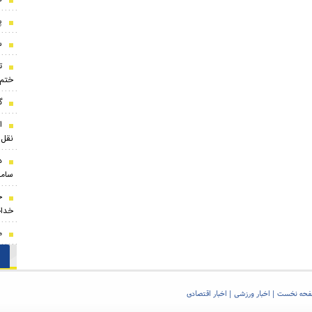
پ
س
ت
ختم
گ
ا
نقل‌
د
ساما
خ
خداح
م
حه نخست
اخبار ورزشی
اخبار اقتصادی