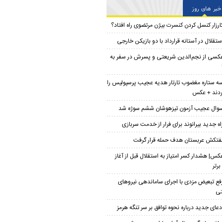
خبر های روز
ارزار کنسل کردن کنسرت بیژن مرتضوی راه افتاد؟
ستقلال در آستانه قرارداد با دو بازیکن خارجی
کسی از نجم‌الدین شریعتی و پسرش در سفر به
ه ستاره مغضوب تارتار هدیه عجیب پرسپولیس را
ردند + عکس
وال عجیب آزمون تیزهوشان ششم سوژه شد
اه جدید بیرانوند برای فرار از خدمت سربازی
فتکش عربستان هدف حمله قرار گرفت
کس| هشدار کسر امتیاز به استقلال قبل از آغاز
برتر
فع تبعیض مزدی با اجرای ساماندهی نیروهای
تی
دعای جدید درباره نحوه توافق بر سر تنگه هرمز