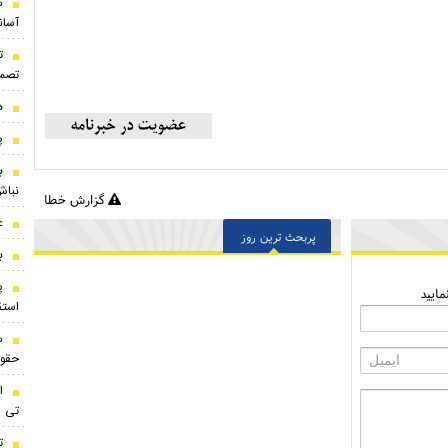
س
آسان
ت
تصمی
د
پ
ب
نباش
گزارش خطا
ع
پربحث ترین روز
ب
پ
ایید
استقلال
س
حقوق
ا
تی
ت