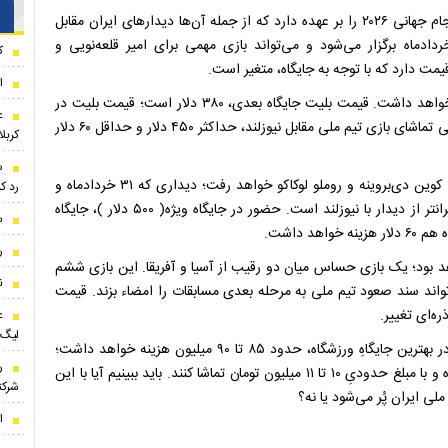
ورزشگاه ۷۰ هزار نفری سوفی در لس‌آنجلس، میزبانی از ۸ بازی جام جهانی ۲۰۲۶ را بر عهده دارد که از جمله آن‌ها دیدارهای ایران مقابل
لند و بلژیک است. دیداری که ساعت ۴:۳۰ سه‌شنبه، ۲۶ خردادماه برگزار می‌شود و می‌تواند بازی مهمی برای امیر قلعه‌نویی و
ک
مت دارد که با توجه به جایگاه، متغیر است.
ا
تماشای بازی ایران مقابل نیوزلند از جایگاه ویژه، ۴۵۰ دلار هزینه خواهد داشت. قیمت بلیت جایگاه بعدی، ۳۸۰ دلار است؛ قیمت بلیت در
ع
جایگاه‌های سطحِ پایینتر نیز به ترتیب ۱۴۰ و ۶۰ دلار خواهد بود. یعنی تماشای بازی تیم ملی مقابل نیوزلند، حداکثر ۴۵۰ دلار و حداقل ۶۰ دلار
کربلا
س
در دومین دیدار، ایران باز هم در ورزشگاه سوفی به مصاف یاران کوین دی‌بروینه و روملو لوکاکو خواهد رفت؛ دیداری که ۳۱ خردادماه و
رد ک
رأس ساعت ۲۲:۳۰ آغاز می‌شود. بلیت بازی ایران مقابل بلژیک، گرانتر از دیدار با نیوزلند است. حضور در جایگاه ویژه( ۵۰۰ دلار )، جایگاه
س
ر
بل مصر، سومین بازی تیم ملی در جام جهانی ۲۰۲۶ خواهد بود؛ یک بازی حساس میان دو رقیب از آسیا و آفریقا. این بازی ششم
ن
ز می‌شود و می‌تواند سند صعود تیم ملی به مرحله بعدی مسابقات را امضاء بزند. قیمت
ره‌ای تغییر.
ع
لیگ 
با توجه به قیمت دلار در ایران، تماشای بازی ایران مقابل بلژیک در بهترین جایگاهِ ورزشگاه، حدود ۸۵ تا ۹۰ میلیون هزینه خواهد داشت؛
ر
همچنین فوتبالدوستان می‌توانند این بازی را از ضعیف‌ترین جایگاه و با مبلغ حدودیِ ۱۰ تا ۱۱ میلیون تومان تماشا کنند. باید ببینیم آیا با این
شرک
لی ایران پُر می‌شود یا نه؟
ا