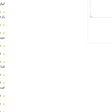
ایران
پ
راز 
س
س
سرمر
خ
قا
ج
شد/ 
ت
است
ت
ه
ن