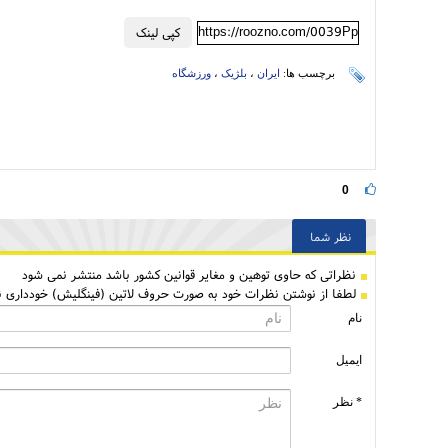
https://roozno.com/0039Pp
کپی لینک
برچسب ها:
ایران
،
بلژیک
،
ورزشگاه
0
نظر شما
نظراتی كه حاوی توهین و مغایر قوانین کشور باشد منتشر نمی شود
لطفا از نوشتن نظرات خود به صورت حروف لاتین (فینگلیش) خودداری نم
نام
ایمیل
* نظر