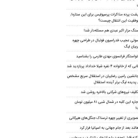
شت پرده مذاکرات پرسپولیس برای این ستاره/
موفقیت این انتقال چیست؟
نگ مزار اکبر عبدی هم مسئله‌دار شد!
وتی عجیب فدراسیون فوتبال در طراحی چهره
بیان لیگ
واستگار فرانسوی مهدی طارمی را بشناسید
بی که از خانواده ۴ نفره شیلا خداداد پربازدید شد
انشین رامین رضاییان در استقلال سریع مشخص
پدیده لیگ برتر آینده استقلال
کلیف نیروهای شرکتی بالاخره روشن شد
اجاره این کلبه در شمال شبی ۸۱ میلیون تومان
!
صویری از تغییر چهره ترسناک جنگل‌های هیرکانی
الند بعد از جام جهانی به اسپانیا فرار کرد
کته قابل توجه درباره انتخاب تارتار در پرسپولیس