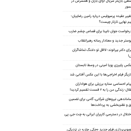
لفی بازیگر سریال آوای باران و همسرش در
سور
غییر عقیده پرسپولیس درباره رامین رضاییان؛
م نهایی تارتار چیست؟
رخواست جوان نابینا برای قصاص چشم ضارب
وستر جدید و معنادار رسانه رهبرانقلاب
رای دکتر بیرانوند؛ لااقل تو دلتنگ تماشاگران
!
کس پاییزی پویا امینی در وسط تابستان
ازیگر فیلم اخراجی‌ها با این عکس آفتابی شد
یام احساسی ستاره برزیلی برای هواداران
؛ زندگی من را به ۲ قسمت تقسیم کردید!
اماندهی نیروهای شرکتی، گامی برای تضمین
 و نظم‌بخشی به پرداخت‌ها
ختلال در دسترسی کاربران ایرانی به چت جی پی
صویربرداری فیلم جدید «جکی چان» در نزدیکی