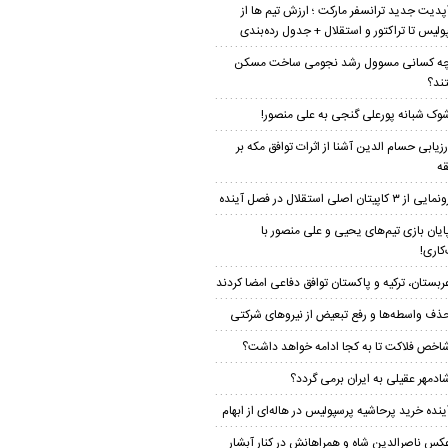
آپدیت جدید ترانسفر مارکت ؛ ارزش تیم ها از
ولیس تا تراکتور و استقلال + جدول رده‌بندی
ه کسانی مسوول رشد نجومی ساخت مسکن
ند؟
وک شبانه پورعلی گنجی به علی منصور!
رزیابی حسام الدین آشنا از اثرات توافق مکه بر
ه
مایی از ۳ کاپیتان اصلی استقلال در فصل آینده
ایان بازی تیم‌های یحیی و علی منصور با
کاری!
ربستان، ترکیه و پاکستان توافق دفاعی امضا کردند
ذف واسطه‌ها و رفع تبعیض از نیروهای شرکتی
اخص فلاکت تا به کجا ادامه خواهد داشت؟
ادمهر عقیلی به ایران برمی گردد؟
ینده خرید پرحاشیه‌ پرسپولیس در هاله‌ای از ابهام
کس ناصرالدین شاه و همراهانش در کنار آبشار