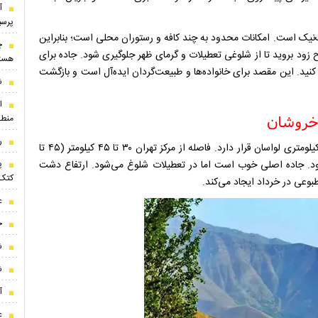
​
پرسپ
نیک است. امکانات محدود به چند کافه و رستوران محلی است؛ بنابراین
چ
زود بروید تا از شلوغی تعطیلات و گرمای ظهر جلوگیری شود. جاده برای
هست
کنید. این مقصد برای خانواده‌ها و طبیعت‌گردان ایده‌آل است و بازگشت
ش
ا
منطق
رون
افجه در شمال شرقی تهران، بخش لواسانات شمیرانات، حدود ۵ کیلومتری لواسان قرار دارد. فاصله از مرکز تهران ۳۰ تا ۴۵ کیلومتر (۴۵ تا
پ
‌رود. جاده اصلی خوب است اما در تعطیلات شلوغ می‌شود. ارتفاع دشت
کتک‌
ع
ح
ش
ش
آ
ع