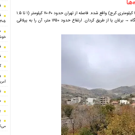
قی
برغان در استان البرز، شهرستان ساوجبلاغ، بین کرج و هشتگرد (۱۳ کیلومتری کرج) واقع شده. فاصله از تهران حدود ۶۰-۷۰ کیلومتر (۱ تا ۱.۵
ساعت) است. مسیر اصلی: تهران → کرج → رجائی‌شهر → آتشگاه → برغان یا از طریق کردان. ارتفاع حدود ۱۶۵۰ متر، آن را به ییلاقی
۱۴۰۵
س
خوش 
فا
فا
گز
و
آمریک
ت
خ
ی
پ
می‌ک