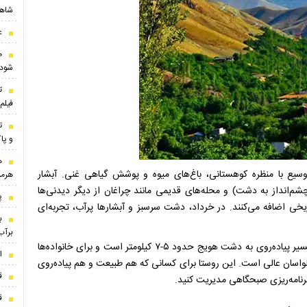
شاه
ع
م
شود!
ت
فیل
ت
و پاک
ه
سیع با منظره کوهستانی، باغ‌های میوه و پوشش گیاهی غنی. آبشار
هرمز
، نزدیک روستا)، آبشار موآب (۱۸۰ متری با چشم‌انداز به دشت) و محله‌های قدیمی مانند چراغان از دیگر دیدنی‌ها
پ
اضافه می‌کنند. در خرداد، دشت سرسبز و آبشارها پرآب، تجربه‌ای
ب
برآب
امکانات شامل رستوران‌های محلی، سوغات لبنیات و میوه است. مسیر پیاده‌روی به دشت هویج حدود ۵-۷ کیلومتر است و برای خانواده‌ها
ا
لواسان عالی است. این روستا برای کسانی که هم طبیعت و هم پیاده‌روی
ق
رنامه‌ریزی صبحگاهی مدیریت کنید.
ق