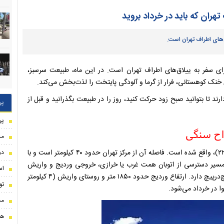
اق‌های اطراف تهران است.
لی برای سفر به ییلاق‌های اطراف تهران است. در این ماه، طبیعت سرسبز،
ه‌ای مناسب (کمتر از ۱۰۰ کیلومتر) قرار دارند تا بتوانید صبح زود حرکت کنید، روز را در طبیعت بگذرانید و قبل از
پر
پر
مذ
روستای وردیج در شمال غرب تهران، بخش کن و سولقان (منطقه ۲۲)، واقع شده است. فاصله آن از مرکز تهران حدود ۴۰ کیلومتر است و با
دو
طول می‌کشد. مسیر دسترسی از اتوبان همت غرب یا خرازی، خروجی وردیج و واریش
اس
است. جاده تا روستا آسفالت است اما بخش‌هایی کوهستانی و پیچ‌درپیچ دارد. ارتفاع وردیج حدود ۱۸۵۰ متر و روستای واریش (۴ کیلومتر
تو
مح
هو