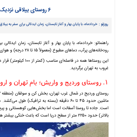
۶ روستای ییلاقی نزدیک تهران که باید در خرداد بروید
روزنو :
خردادماه، با پایان بهار و آغاز تابستان، زمان ایدئالی برای سفر به ییل
راهنماتو: خردادماه، با پایان بهار و آغاز تابستان، زمان ایدئا
رودخانه‌های پرآب، دماهای مطبوع (معمولاً ۱۵ تا ۲۸ درجه) و هوای خنک کوهستانی، فرار از گرما و آلودگی پایتخت را لذت‌بخش می‌کند.
این روستاها همه در فاصل
غروب به تهران برگردید.
۱. روستای وردیج و واریش؛ بام تهران و ارواح سنگی
ماشین حدود ۴۵ تا ۶۰ دقیقه (بسته به ترافیک) 
بالاتر) حدود ۲۲۵۰ متر از سطح دریا است که باعث خنکی بیشتر هوا در خرداد می‌شود.