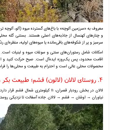
معروف به «سرزمین آلوچه» با باغ‌های گسترده میوه (آلو، آلوچه 
و چنارهای کهنسال از جاذبه‌های اصلی هستند. بستنی گله محلی 
سرسبز و پر از شکوفه‌های باقی‌مانده یا میوه‌های اولیه، منظره‌ای رن
امکانات شامل رستوران‌های سنتی و سوغات میوه و لبنیات است. 
اقامت محدود، پس یک‌روزه ایده‌آل است. صبح حرکت کنید و از ت
محصولات محلی عالی است و احترام به طبیعت و محلی‌ها را فرام
۴. روستای لالان (لالون) فشم؛ طبیعت بکر و دنج برای فرار از شلوغی
نیاوران → اوشان → فشم → لالان. جاده آسفالت تا نزدیکی روستا ا