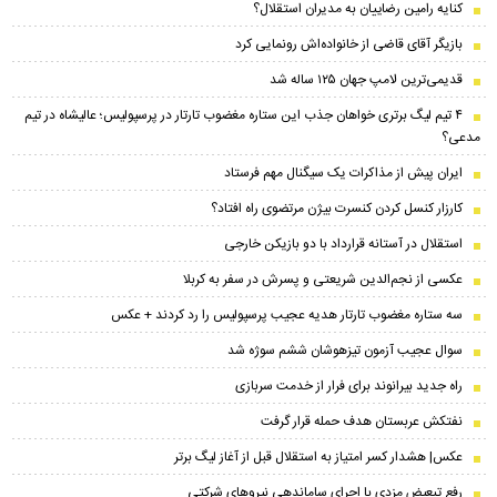
کنایه رامین رضاییان به مدیران استقلال؟
بازیگر آقای قاضی از خانواده‌اش رونمایی کرد
قدیمی‌ترین لامپ جهان ۱۲۵ ساله شد
۴ تیم لیگ برتری خواهان جذب این ستاره مغضوب تارتار در پرسپولیس؛‌ عالیشاه در تیم
مدعی؟
ایران پیش از مذاکرات یک سیگنال مهم فرستاد
کارزار کنسل کردن کنسرت بیژن مرتضوی راه افتاد؟
استقلال در آستانه قرارداد با دو بازیکن خارجی
عکسی از نجم‌الدین شریعتی و پسرش در سفر به کربلا
سه ستاره مغضوب تارتار هدیه عجیب پرسپولیس را رد کردند + عکس
سوال عجیب آزمون تیزهوشان ششم سوژه شد
راه جدید بیرانوند برای فرار از خدمت سربازی
نفتکش عربستان هدف حمله قرار گرفت
عکس| هشدار کسر امتیاز به استقلال قبل از آغاز لیگ برتر
رفع تبعیض مزدی با اجرای ساماندهی نیروهای شرکتی