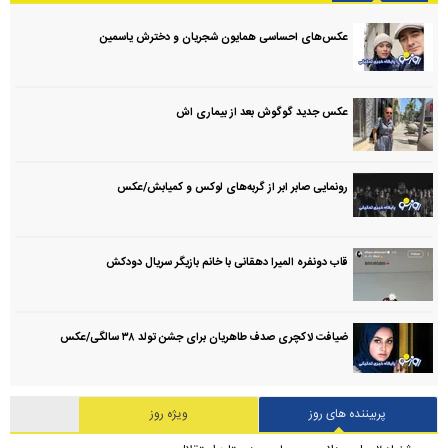
عکس‌های احساسی همایون شجریان و دخترش یاسمین
عکس جدید گوگوش بعد از بیماری اش
رونمایی صابر ابر از گربه‌های لوکس و کمیابش/عکس
قاب دونفره المیرا دهقانی با خانم بازیگر سریال دودکش
ضیافت لاکچری صدف طاهریان برای جشن تولد ۳۸ سالگی‌/عکس
پربیننده های روز
ویژه روز