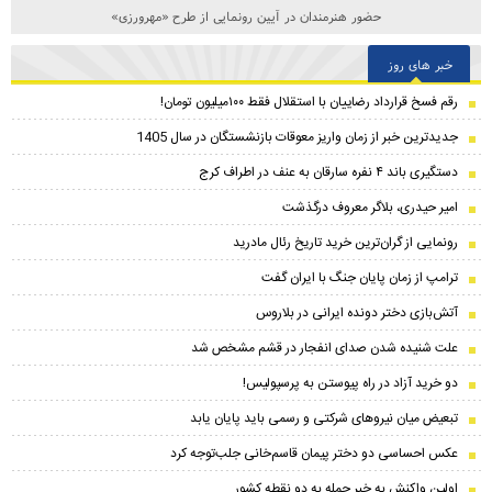
حضور هنرمندان در آیین رونمایی از طرح «مهرورزی»
خبر های روز
رقم فسخ قرارداد رضاییان با استقلال فقط ۱۰۰میلیون تومان!
جدیدترین خبر از زمان واریز معوقات بازنشستگان در سال 1405
دستگیری باند ۴ نفره سارقان به عنف در اطراف کرج
امیر حیدری، بلاگر معروف درگذشت
رونمایی از گران‌ترین خرید تاریخ رئال مادرید
ترامپ از زمان پایان جنگ با ایران گفت
آتش‌بازی دختر دونده ایرانی در بلاروس
علت شنیده شدن صدای انفجار در قشم مشخص شد
دو خرید آزاد در راه پیوستن به پرسپولیس!
تبعیض میان نیروهای شرکتی و رسمی باید پایان یابد
عکس احساسی دو دختر پیمان‌ قاسم‌خانی جلب‌توجه کرد
اولین واکنش به خبر حمله به دو نقطه کشور