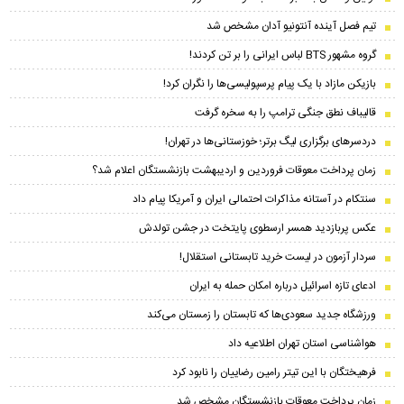
تیم فصل آینده آنتونیو آدان مشخص شد
گروه مشهور BTS لباس ایرانی را بر تن کردند!
بازیکن مازاد با یک پیام پرسپولیسی‌ها را نگران کرد!
قالیباف نطق جنگی ترامپ را به سخره گرفت
دردسرهای برگزاری لیگ برتر؛ خوزستانی‌ها در تهران!
زمان پرداخت معوقات فروردین و اردیبهشت بازنشستگان اعلام شد؟
سنتکام در آستانه مذاکرات احتمالی ایران و آمریکا پیام داد
عکس پربازدید همسر ارسطوی پایتخت در جشن تولدش
سردار آزمون در لیست خرید تابستانی استقلال!
ادعای تازه اسرائیل درباره امکان حمله به ایران
ورزشگاه جدید سعودی‌ها که تابستان را زمستان می‌کند
هواشناسی استان تهران اطلاعیه داد
فرهیختگان با این تیتر رامین رضاییان را نابود کرد
زمان پرداخت معوقات بازنشستگان مشخص شد