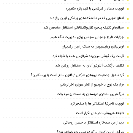
توییت معنادار ضرغامی با کلیدواژه «تغییر»
اتفاق عجیبی که در دانشکده‌های پزشکی ایران رخ داد
سرانجام تکلیف پنجره نقل‌وانتقالاتی استقلال مشخص شد
جزئیات طرح جنجالی مجلس برای مدیریت تنگه هرمز
لوس‌بازیِ وینیسیوس به سبک رامین رضاییان
قیمت یک گوشی میان‌رده شیائومی همه را شوکه کرد!
تکلیف بازگشت آنتونیو آدان به استقلال روشن شد
گره تبدیل وضعیت نیروهای شرکتی / قانون مانع است یا پیمانکاران؟
فرار یک زوج با خودرو از آتش‌سوزی آخرالزمانی
بزرگ‌ترین مشتری عربستان به سمت روسیه رفت
توییت تاجرنیا استقلالی‌ها را منفجر کرد
فاجعه هیروشیما در حال تکرار است
دیدار مرد همه‌کاره استقلال با حسن روحانی
در آخر الزمان کیهانی، آینده زمین چه خواهد بود؟