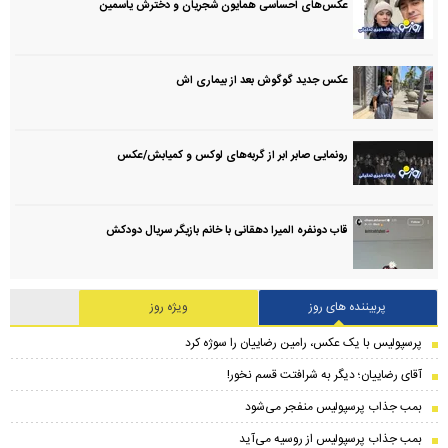
عکس‌های احساسی همایون شجریان و دخترش یاسمین
عکس جدید گوگوش بعد از بیماری اش
رونمایی صابر ابر از گربه‌های لوکس و کمیابش/عکس
قاب دونفره المیرا دهقانی با خانم بازیگر سریال دودکش
پربیننده های روز
ویژه روز
پرسپولیس با یک عکس، رامین رضاییان را سوژه کرد
آقای رضاییان؛ دیگر به شرافتت قسم نخور!
بمب جذاب پرسپولیس منفجر می‌شود
بمب جذاب پرسپولیس از روسیه می‌آید