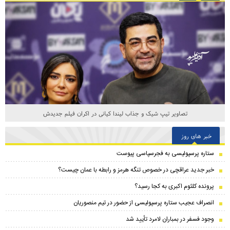
تصاویر تیپ شیک و جذاب لیندا کیانی در اکران فیلم جدیدش
خبر های روز
ستاره پرسپولیسی به فجرسپاسی پیوست
خبر جدید عراقچی در خصوص تنگه هرمز و رابطه با عمان چیست؟
پرونده کلثوم اکبری به کجا رسید؟
انصراف عجیب ستاره پرسپولیسی از حضور در تیم منصوریان
وجود فسفر در بمباران لامرد تأیید شد