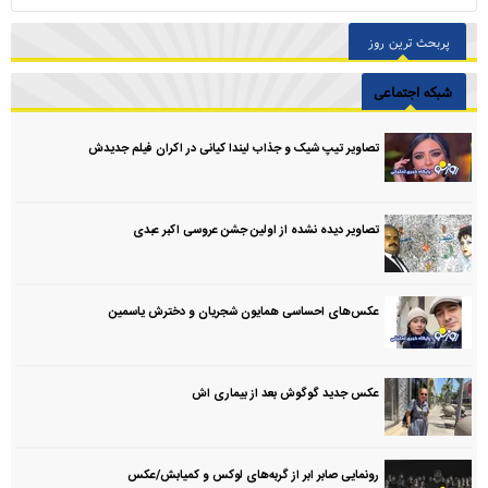
پربحث ترین روز
شبکه اجتماعی
تصاویر تیپ شیک و جذاب لیندا کیانی در اکران فیلم جدیدش
تصاویر دیده نشده از اولین جشن عروسی اکبر عبدی
عکس‌های احساسی همایون شجریان و دخترش یاسمین
عکس جدید گوگوش بعد از بیماری اش
رونمایی صابر ابر از گربه‌های لوکس و کمیابش/عکس