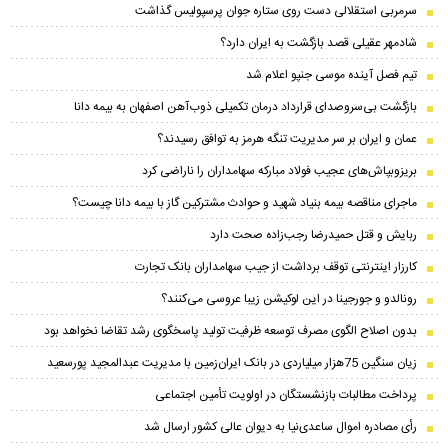
سرمربی استقلالی دست روی ستاره جوان پرسپولیس گذاشت
شادمهر عقیلی قصد بازگشت به ایران دارد؟
تیم فصل آینده موسی جنپو اعلام شد
بازگشت بی‌سروصدای قرارداد درمان تکمیلی ذوب‌آهن اصفهان به بیمه دانا
عمان و ایران بر سر مدیریت تنگه هرمز به توافق رسیدند؟
بریزوبپاش‌های عجیب فولاد مبارکه سهامداران را ناراضی کرد
ماجرای مناقصه بیمه بنیاد شهید و حوادث مشترکین گاز با بیمه دانا چیست؟
ربایش و قتل حمیدرضا رجب‌زاده صحت دارد
کارزار اینترنتی توقف برداشت از جیب سهامداران بانک تجارت
رونالدو و جورجینا در این لوکیشن زیبا عروسی می‌کنند؟
بدون اصلاح الگوی مصرف توسعه ظرفیت تولید پاسخگوی رشد تقاضا نخواهد بود
زیان سنگین 75هزار میلیاردی در بانک ایران‌زمین با مدیریت عبدالمجید پورسعید
پرداخت مطالبات بازنشستگان در اولویت تأمین اجتماعی
رأی مصادره اموال ساعدی‌نیا به دیوان عالی کشور ارسال شد