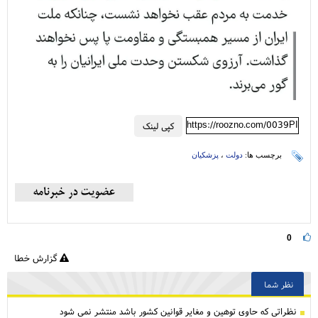
https://roozno.com/0039PI
کپی لینک
برچسب ها:
دولت
،
پزشکیان
0
گزارش خطا
نظر شما
نظراتی كه حاوی توهین و مغایر قوانین کشور باشد منتشر نمی شود