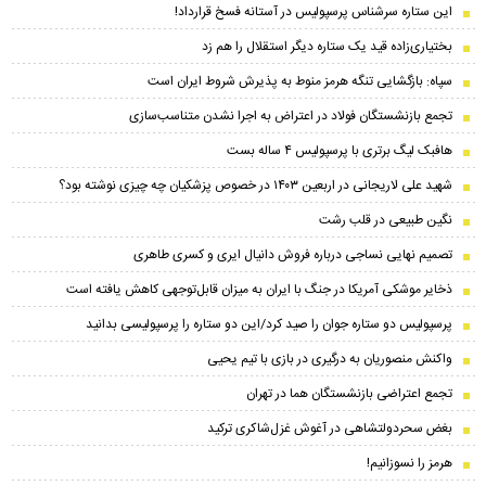
این ستاره سرشناس پرسپولیس در آستانه فسخ قرارداد!
بختیاری‌زاده قید یک ستاره دیگر استقلال را هم زد
سپاه: بازگشایی تنگه هرمز منوط به پذیرش شروط ایران است
تجمع بازنشستگان فولاد در اعتراض به اجرا نشدن متناسب‌سازی
هافبک لیگ برتری با پرسپولیس ۴ ساله بست
شهید علی لاریجانی در اربعین ۱۴۰۳ در خصوص پزشکیان چه چیزی نوشته بود؟
نگین طبیعی در قلب رشت
تصمیم نهایی نساجی درباره فروش دانیال ایری و کسری طاهری
ذخایر موشکی آمریکا در جنگ با ایران به میزان قابل‌توجهی کاهش یافته است
پرسپولیس دو ستاره جوان را صید کرد/این دو ستاره را پرسپولیسی بدانید
واکنش منصوریان به درگیری در بازی با تیم یحیی
تجمع اعتراضی بازنشستگان هما در تهران
بغض سحر‌دولتشاهی در آغوش غزل‌شاکری ترکید
هرمز را نسوزانیم!