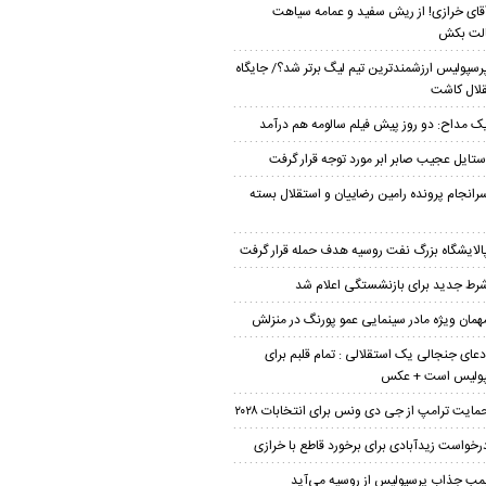
قای خرازی! از ریش سفید و عمامه سیاهت
لت بکش
رسپولیس ارزشمندترین تیم لیگ برتر شد؟/ جایگاه
لال کاشت
ک مداح: دو روز پیش فیلم سالومه هم درآمد
ستایل عجیب صابر ابر مورد توجه قرار گرفت
رانجام پرونده رامین رضاییان و استقلال بسته
الایشگاه بزرگ نفت روسیه هدف حمله قرار گرفت
رط جدید برای بازنشستگی اعلام شد
همان ویژه مادر سینمایی عمو پورنگ در منزلش
دعای جنجالی یک استقلالی : تمام قلبم برای
پولیس است + عکس
مایت ترامپ از جی دی ونس برای انتخابات ۲۰۲۸
رخواست زیدآبادی برای برخورد قاطع با خرازی
مب جذاب پرسپولیس از روسیه می‌آید