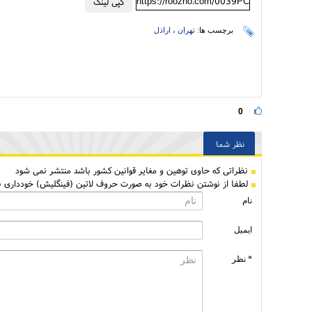
https://roozno.com/0039PC
کپی لینک
برچسب ها:
تهران
،
اراذل
0
نظر شما
نظراتی كه حاوی توهین و مغایر قوانین کشور باشد منتشر نمی شود
لطفا از نوشتن نظرات خود به صورت حروف لاتین (فینگلیش) خودداری نم
نام
ایمیل
* نظر