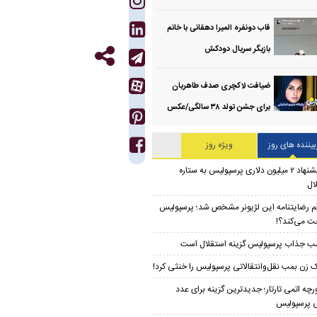
قاب دونفره المیرا دهقانی با خانم
بازیگر سریال دودکش
ضیافت لاکچری صدف طاهریان
برای جشن تولد ۳۸ سالگی‌/عکس
بیننده های روز
ویژه روز
پیشنهاد ۲ میلیون دلاری پرسپولیس به ستاره
ال
م رضایتنامه این لژیونر مشخص شد؛ پرسپولیس
ت می‌کند؟!
ب جذاب پرسپولیس گزینه استقلال است
 زن بمب نقل‌وانتقالاتی پرسپولیس را خنثی کرد!
رچه اتمی تارتار؛ جدیدترین گزینه برای عدد
 پرسپولیس