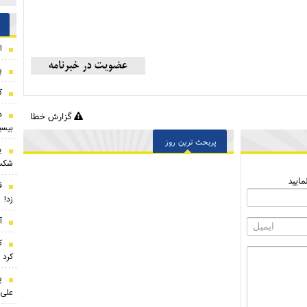
ا
پ
ک
د
گزارش خطا
بیسی
پربحث ترین روز
ی
شکس
ایید
ق
زد!
آ
ک
کرد
پ
علی 