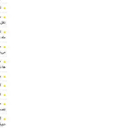
تو
نقل‌
ت
ماه 
م
می‌ش
ض
ها ن
بر
آ
ا
ج
نصب
گ
دوره