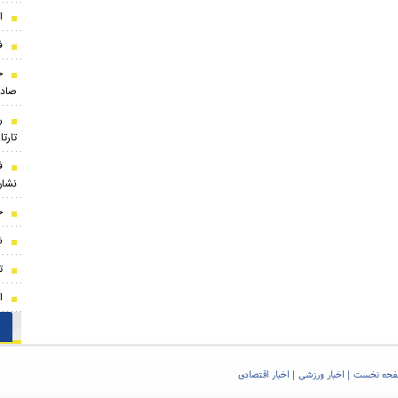
ا
ف
ج
صادر
ر
تارت
ف
نشان
ج
ش
ت
ا
حه نخست
اخبار ورزشی
اخبار اقتصادی