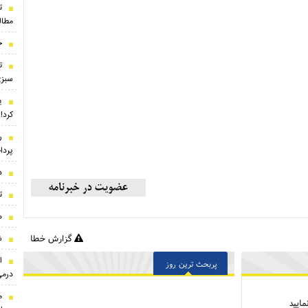
ت
مطال
ج
ت
سبزی
ی
کرد!
ر
پردا
د
ت
ه
گزارش خطا
ش
ا
پربحث ترین روز
درمی
ایید