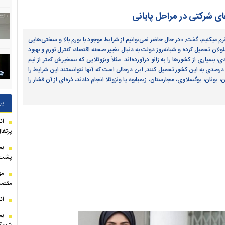
 شرکتی در مراحل پایانی
میدری درمورد شرایط سخت اقتصادی که امروزه با آن دست و پنجه نرم می‎کنیم، گفت: «در حال حاضر نمی‌توانیم از شرایط موجود با تورم بالا و سختی‌هایی
ولان تحمیل کرده و شبانه‌روز دولت به دنبال تغییر صحنه اقتصاد، کنترل تورم و بهبود
سیاری از کشورها را به زانو درآورده‌اند مثلاً ونزوئلایی که تسخیرش کمتر از نیم
برد، به این دلیل بود که توانستند با تحریم اقتصادی، تورم 530 هزار درصدی به این کشور تحمیل کنند. این درحالی است که آنها نتوانستند این شرایط را
به ایران تحمیل کنند. ما منکر تورم بالا در کشور نیستیم، اما کاری که آنها با آلمان، یونان، یوگسلاوی، مجارستان، زیمبابوه یا ونزوئلا انجام دادند، ذره‌‎ای از آن فشار را
پر
ان
پرتغا
بم
پشت ه
مو
مقصد
ان
بم