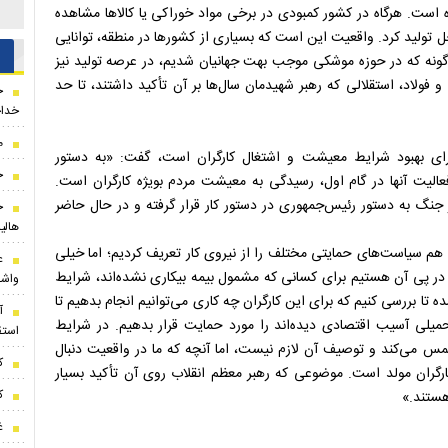
 است. هرگاه در کشور کمبودی در برخی مواد خوراکی یا کالاها مشاهده
خل تولید کرد. واقعیت این است که بسیاری از کشورها در منطقه، توانایی
ان‌گونه که در حوزه موشکی موجب بهت جهانیان شدیم، در عرصه تولید نیز
 فولاد، استقلالی که رهبر شهیدمان سال‌ها بر آن تأکید داشتند، تا حد
خ
خداح
م
برای بهبود شرایط معیشت و اشتغال کارگران است، گفت: «به دستور
خ
لیت آنها در گام اول، رسیدگی به معیشت مردم بویژه کارگران است.
جنگ به دستور رئیس‌جمهوری در دستور کار قرار گرفته و در حال حاضر
ح
هالی
هم سیاست‌های حمایتی مختلف را از نیروی کار تعریف کردیم؛ اما خیلی
 و در پی آن هستیم برای کسانی که مشمول بیمه بیکاری نشده‌اند، شرایط
واشق
 تا بررسی کنیم که برای این کارگران چه کاری می‌توانیم انجام بدهیم تا
آ
 تحمیلی آسیب اقتصادی دیده‌اند را مورد حمایت قرار بدهیم. در شرایط
استق
لمس می‌کند و توصیف آن لازم نیست، اما آنچه که ما در واقعیت دنبال
ک
کارگران مولد است. موضوعی که رهبر معظم انقلاب روی آن تأکید بسیار
ک
هستند.»
غ