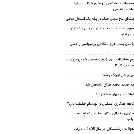
صمیمات ساماندهی نیروهای شرکتی بر پایه
عات کارشناسی
مله‌ای تلخ درباره جنگ در برگه یک امتحان نهایی
صویر عجیب از دو کارمند زن در حال پاک کردن
 در اداره!
ک زن بمب نقل‌وانتقالاتی پرسپولیس را خنثی
قم رضایتنامه این لژیونر مشخص شد؛ پرسپولیس
خت می‌کند؟!
ریای خزر کوچک‌تر شد!
یم جدید محمد صلاح مشخص شد
واشناسی تهران هشدار داد
ایعه همکاری استقلال و ابومسلم حقیقت دارد؟
ستوری جنجالی ستاره استقلال که لج رامین را
‌آورد
معوقات بازنشستگان در سال 1405 با دیرکرد