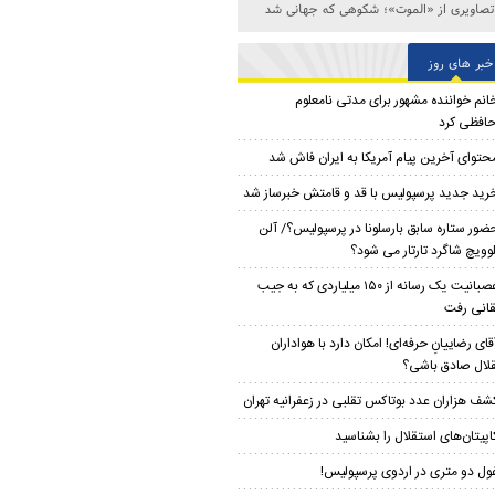
تصاویری از «الموت»؛ شکوهی که جهانی شد
خبر های روز
انم خواننده مشهور برای مدتی نامعلوم
افظی کرد
حتوای آخرین پیام آمریکا به ایران فاش شد
رید جدید پرسپولیس با قد و قامتش خبرساز شد
ضور ستاره سابق بارسلونا در پرسپولیس؟/ آلن
لوویچ شاگرد تارتار می شود؟
عصبانیت یک رسانه از ۱۵۰ میلیاردی که به جیب
انی رفت
قای رضاییانِ حرفه‌ای! امکان دارد با هواداران
لال صادق باشی؟
شف هزاران عدد بوتاکس تقلبی در زعفرانیه تهران
اپیتان‌های استقلال را بشناسید
ول دو متری در اردوی پرسپولیس!