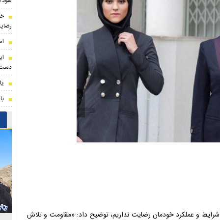
شود؟/
خب
رضایت
اس
ای
دست 
یا
با
از شرایط و عملکرد خودمان رضایت نداریم، توضیح داد: «مقاومت و تلاش