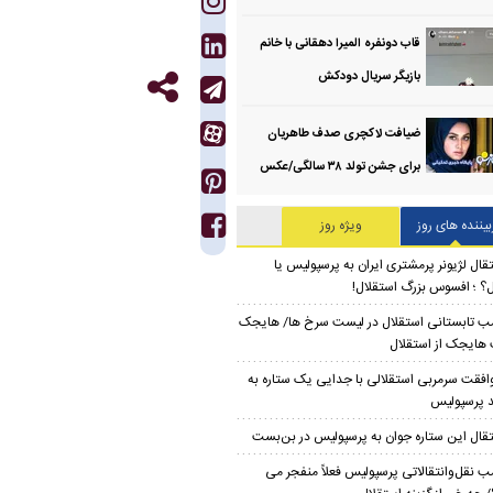
قاب دونفره المیرا دهقانی با خانم
بازیگر سریال دودکش
ضیافت لاکچری صدف طاهریان
برای جشن تولد ۳۸ سالگی‌/عکس
بیننده های روز
ویژه روز
تقال لژیونر پرمشتری ایران به پرسپولیس یا
ل؟ ؛ افسوس بزرگ استقلال!
ب تابستانی استقلال در لیست سرخ ها/ هایجک
ایجک از استقلال
افقت سرمربی استقلالی با جدایی یک ستاره به
 پرسپولیس
تقال این ستاره جوان به پرسپولیس در بن‌بست
ب نقل‌وانتقالاتی پرسپولیس فعلاً منفجر می