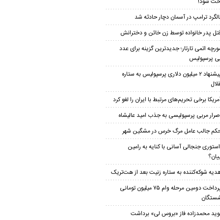
خت شود!
الگرد ترامپ در آسمان دچار حادثه شد
تل پدر خانواده توسط زن خائن و دخترانش
ورچه اتمی تارتار؛ جدیدترین گزینه برای عدد
ی پرسپولیس
پیشنهاد ۲ میلیون دلاری پرسپولیس به ستاره
لال
مریکا برخی تحریم‌های مرتبط با ایران را لغو کرد
صرار مربی پرسپولیسی به جذب امید عالیشاه
کم جالب عامل مرگ خرس در مشگین‌ شهر
ستوری جنجالی آسانی با کنایه به رامین
یان؟
دیه شوکه‌کننده به ستاره زنیت بعد از هت‌تریک
پرداخت دومین مرحله وام ۷۵ میلیون تومانی
شستگان
وید محمدزاده فاز «بروس لی» برداشت