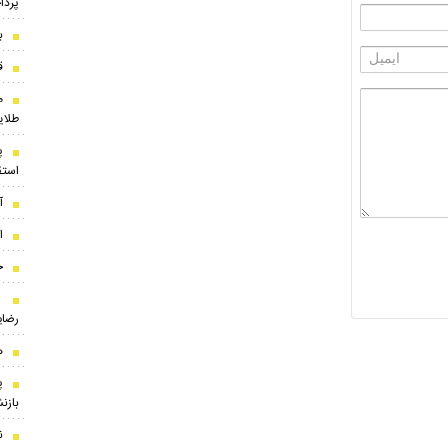
پردا
ب
ق
م
طلای
استق
آ
ا
ح
ا
رضای
ه
بازن
ن