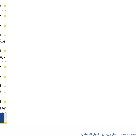
س
ج
ب
ت
ورز
ت
بارسل
ج
ب
ا
با رض
آ
جدید
حه نخست
اخبار ورزشی
اخبار اقتصادی