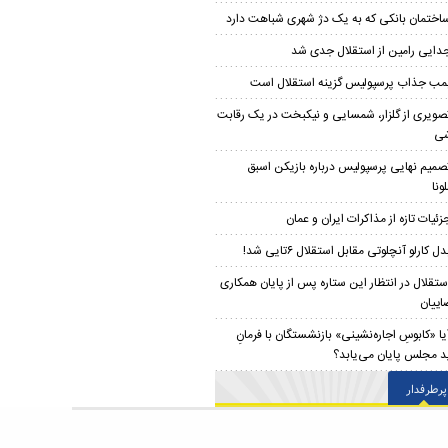
اختمان بانکی که به یک دژ شهری شباهت دارد
دایی رامین از استقلال جدی شد
مب جذاب پرسپولیس گزینه استقلال است
صویری از گلزار، شمسایی و نیکبخت در یک رقابت
شی
صمیم نهایی پرسپولیس درباره بازیکن اسبق
ونا
زئیات تازه از مذاکرات ایران و عمان
دل کارلو آنچلوتی مقابل استقلال ۶تایی شد!
ستقلال در انتظار این ستاره پس از پایان همکاری
اییان
یا «کابوسِ اجاره‌نشینی» بازنشستگان با فرمانِ
 مجلس پایان می‌یابد؟
پرطرفدار