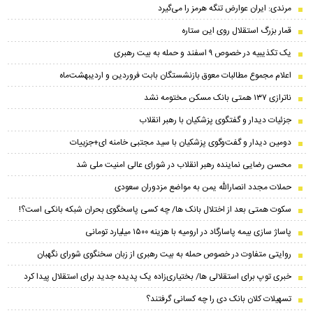
مرندی: ایران عوارض تنگه هرمز را می‌گیرد
قمار بزرگ استقلال روی این ستاره
یک تکذیبیه در خصوص ۹ اسفند و حمله به بیت رهبری
اعلام مجموع مطالبات معوق بازنشستگان بابت فروردین و اردیبهشت‌ماه
ناترازی ۱۳۷ همتی بانک مسکن مختومه نشد
جزئیات دیدار و گفتگوی پزشکیان با رهبر انقلاب
دومین دیدار و گفت‌وگوی پزشکیان با سید مجتبی خامنه ای+جزییات
محسن رضایی نماینده رهبر انقلاب در شورای عالی امنیت ملی شد
حملات مجدد انصارالله یمن به مواضع مزدوران سعودی
سکوت همتی بعد از اختلال بانک ها/ چه کسی پاسخگوی بحران شبکه بانکی است؟!
پاساژ سازی بیمه پاسارگاد در ارومیه با هزینه ۱۵۰۰ میلیارد تومانی
روایتی متفاوت در خصوص حمله به بیت رهبری از زبان سخنگوی شورای نگهبان
خبری توپ برای استقلالی ها/ بختیاری‌زاده یک پدیده جدید برای استقلال پیدا کرد
تسهیلات کلان بانک دی را چه کسانی گرفتند؟