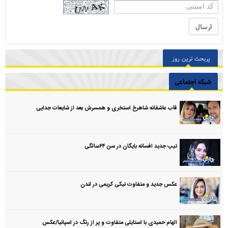
پربحث ترین روز
شبکه اجتماعی
قاب عاشقانه شاهرخ استخری و همسرش بعد از شایعات جدایی
تیپ جدید افسانه بایگان در سن ۶۴سالگی
عکس جدید و متفاوت نیکی کریمی در لندن
الهام حمیدی با استایلی متفاوت و پر از رنگ در اسپانیا/عکس