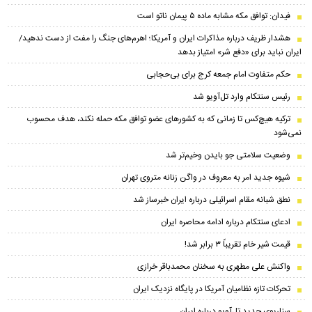
فیدان: توافق مکه مشابه ماده ۵ پیمان ناتو است
هشدار ظریف درباره مذاکرات ایران و آمریکا؛ اهرم‌های جنگ را مفت از دست ندهید/
ایران نباید برای «دفع شر» امتیاز بدهد
حکم متفاوت امام جمعه کرج برای بی‌حجابی
رئیس سنتکام وارد تل‌آویو شد
ترکیه هیچ‌کس تا زمانی که به کشورهای عضو توافق مکه حمله نکند، هدف محسوب
نمی‌شود
وضعیت سلامتی جو بایدن وخیم‌تر شد
شیوه جدید امر به معروف در واگن زنانه متروی تهران
نطق شبانه مقام اسرائیلی درباره ایران خبرساز شد
ادعای سنتکام درباره ادامه محاصره ایران
قیمت شیر خام تقریباً ۳ برابر شد!
واکنش علی مطهری به سخنان محمدباقر خرازی
تحرکات تازه نظامیان آمریکا در پایگاه نزدیک ایران
سناریوی جدید تل‌آویو درباره ایران