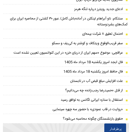
ادعای جدید رویترز درباره تنگه هرمز
سنتکام: ناو آبراهام لینکلن در آماده‌باش کامل/ عبور ۳۰ کشتی از محاصره ایران برای
کمک‌های بشردوستانه
احتمال تعلیق ۸ شرکت بیمه‌ای
سفر قریب‌الوقوع ویتکاف و کوشنر به کی‌یف و مسکو
عراقچی: موضوع «سهم ایران از دریای خزر» در این کنوانسیون تعیین نشده است
فال ابجد امروز یکشنبه 18 مرداد ماه 1405
فال حافظ امروز یکشنبه 18 مرداد ماه 1405
علت افزایش مبلغ قبض آب در تابستان
از قتل «حمیدرضا رجب‌زاده» چه می‌دانیم؟
استقلال با ستاره ایرانی لگانس به توافق رسید
«روایت در قاب عمودی» با حضور سه چهره سینمایی
حقوق بازنشستگان چگونه محاسبه می‌شود؟
پرطرفدار