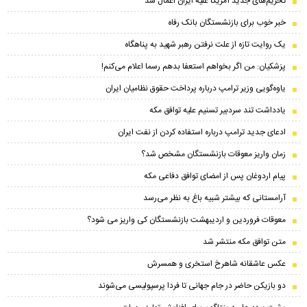
تحریم‌های جدید آمریکا علیه ایران اعمال شد
خبر خوب برای بازنشستگان بانک رفاه
یک روایت تازه از علت نرفتن رهبر شهید به پناهگاه
پزشکیان: من اگر بخواهم استعفا بدهم رسما اعلام می‌کنم!
یاوه‌گویی وزیر ترامپ درباره پرداخت حقوق نظامیان ایران
یادداشت تند سردبیر تسنیم علیه توافق مکه
ادعای جدید ترامپ درباره استفاده کردن از نفت ایران
زمان واریز معوقات بازنشستگان مشخص شد؟
پیام اردوغان پس از امضای توافق دفاعی مکه
آرامستانی که بیشتر شبیه باغ به نظر می‌رسد
معوقات فروردین و اردیبهشت بازنشستگان کی واریز می شود؟
متن توافق مکه منتشر شد
عکس عاشقانه شاهرخ استخری و همسرش
دو بازیکن حاضر در جام جهانی تا فردا پرسپولیسی می‌شوند