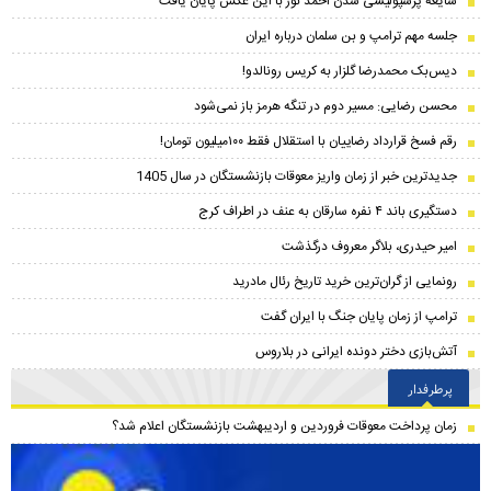
شایعه پرسپولیسی شدن احمد نور با این عکس پایان یافت
جلسه مهم ترامپ و بن سلمان درباره ایران
دیس‌بک محمدرضا گلزار به کریس رونالدو!
محسن رضایی: مسیر دوم در تنگه هرمز باز نمی‌شود
رقم فسخ قرارداد رضاییان با استقلال فقط ۱۰۰میلیون تومان!
جدیدترین خبر از زمان واریز معوقات بازنشستگان در سال 1405
دستگیری باند ۴ نفره سارقان به عنف در اطراف کرج
امیر حیدری، بلاگر معروف درگذشت
رونمایی از گران‌ترین خرید تاریخ رئال مادرید
ترامپ از زمان پایان جنگ با ایران گفت
آتش‌بازی دختر دونده ایرانی در بلاروس
پرطرفدار
زمان پرداخت معوقات فروردین و اردیبهشت بازنشستگان اعلام شد؟