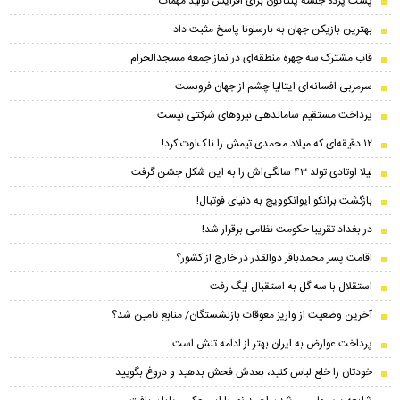
پشت پرده جلسه پنتاگون برای افزایش تولید مهمات
بهترین بازیکن جهان به بارسلونا پاسخ مثبت داد
قاب مشترک سه چهره منطقه‌ای در نماز جمعه مسجدالحرام
سرمربی افسانه‌ای ایتالیا چشم از جهان فروبست
پرداخت مستقیم ساماندهی نیروهای شرکتی نیست
۱۲ دقیقه‌ای که میلاد محمدی تیمش را ناک‌اوت کرد!
لیلا اوتادی تولد ۴۳ سالگی‌اش را به این شکل جشن گرفت
بازگشت برانکو ایوانکوویچ به دنیای فوتبال!
در بغداد تقریبا حکومت نظامی برقرار شد!
اقامت پسر محمدباقر ذوالقدر در خارج از کشور؟
استقلال با سه گل به استقبال لیگ رفت
آخرین وضعیت از واریز معوقات بازنشستگان/ منابع تامین شد؟
پرداخت عوارض به ایران بهتر از ادامه تنش است
خودتان را خلع لباس کنید، بعدش فحش بدهید و دروغ بگویید