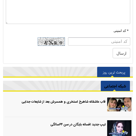
* کد امنیتی
پربحث ترین روز
شبکه اجتماعی
قاب عاشقانه شاهرخ استخری و همسرش بعد از شایعات جدایی
تیپ جدید افسانه بایگان در سن ۶۴سالگی