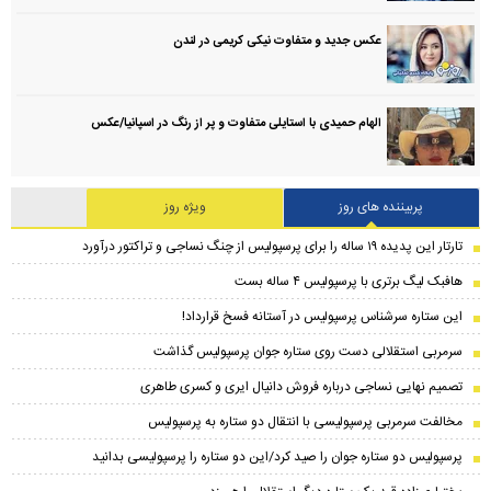
عکس جدید و متفاوت نیکی کریمی در لندن
الهام حمیدی با استایلی متفاوت و پر از رنگ در اسپانیا/عکس
پربیننده های روز
ویژه روز
تارتار این پدیده ۱۹ ساله را برای پرسپولیس از چنگ نساجی و تراکتور درآورد
هافبک لیگ برتری با پرسپولیس ۴ ساله بست
این ستاره سرشناس پرسپولیس در آستانه فسخ قرارداد!
سرمربی استقلالی دست روی ستاره جوان پرسپولیس گذاشت
تصمیم نهایی نساجی درباره فروش دانیال ایری و کسری طاهری
مخالفت سرمربی پرسپولیسی با انتقال دو ستاره به پرسپولیس
پرسپولیس دو ستاره جوان را صید کرد/این دو ستاره را پرسپولیسی بدانید