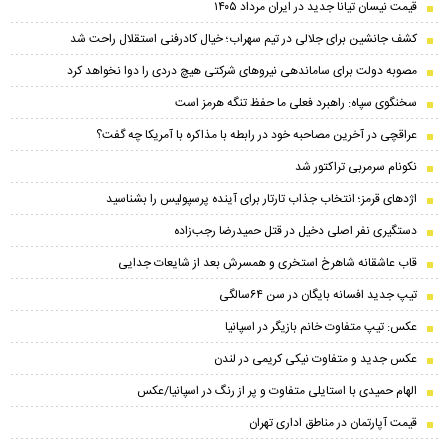
قیمت نیسان تیانا جدید در ایران مرداد ۱۴۰۵
کشف جانشین برای جلالی در تیم سهراب؛ خیال کادرفنی استقلال راحت شد
مصوبه دولت برای ساماندهی نیروهای شرکتی هیچ دردی را دوا نخواهد کرد
سخنگوی سپاه: راهبرد فعلی ما حفظ تنگه هرمز است
عراقچی در آخرین مصاحبه خود در رابطه با مذاکره با آمریکا چه گفت؟
نکونام سرمربی تراکتور شد
اژدهای قرمز؛ انتخاب جذاب تارتار برای آینده پرسپولیس را بشناسید
دستگیری نفر اصلی دخیل در قتل حمیدرضا رجب‌زاده
قاب عاشقانه شاهرخ استخری و همسرش بعد از شایعات جدایی
تیپ جدید افسانه بایگان در سن ۶۴سالگی
عکس: تیپ متفاوت خانم بازیگر در اسپانیا
عکس جدید و متفاوت نیکی کریمی در لندن
الهام حمیدی با استایلی متفاوت و پر از رنگ در اسپانیا/عکس
قیمت آپارتمان در مناطق اداری تهران