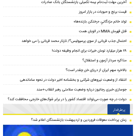
آخرین مهلت ثبت‌نام بیمه تکمیلی بازنشستگان بانک صادرات
قیمت برنج و حبوبات در بازار امروز
تولد خانم مژدگانیِِ «رختکن بازنده‌ها»
قتل قهرمان MMA در اتوبان همت
احتمال جذب قربانی از سوی پرسپولیس؟/ تارتار محمد قربانی را می خواهد
۲۸ هزار میلیارد تومان خیرات برای انجام وظیفه دولت!
مذاکره سردار آزمون و استقلال؟
بالاخره سهم ایران از دریای خزر چقدر است؟
انتقاد از وضعیت نیروهای شرکتی و بخشنامه اخیر دولت در نحوه ساماندهی
جوسازی خبری رجانیوز درباره وضعیت سلامتی رهبر انقلاب+سند
دولت در چه صورت می‌تواند اقتصاد کشور را در برابر شوک‌های خارجی محافظت کند؟
پرطرفدار
زمان پرداخت معوقات فروردین و اردیبهشت بازنشستگان اعلام شد؟